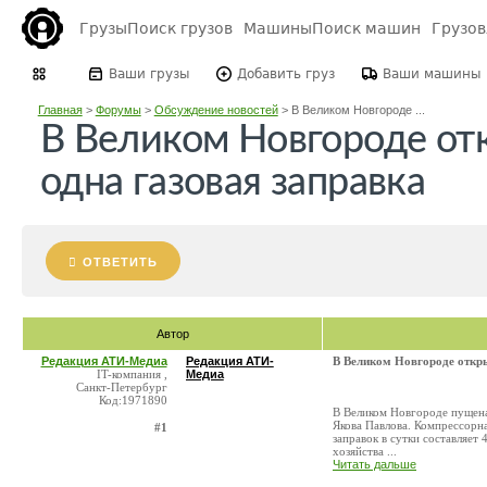
Грузы
Поиск грузов
Машины
Поиск машин
Грузо
Ваши грузы
Добавить груз
Ваши машины
Главная
>
Форумы
>
Обсуждение новостей
>
В Великом Новгороде ...
В Великом Новгороде от
одна газовая заправка
ОТВЕТИТЬ
Автор
Редакция АТИ-Медиа
Редакция АТИ-
В Великом Новгороде откры
IT-компания ,
Медиа
Санкт-Петербург
Код:1971890
В Великом Новгороде пущена
Якова Павлова. Компрессорна
#1
заправок в сутки составляет
хозяйства ...
Читать дальше