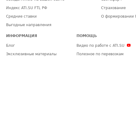
Индекс ATI.SU FTL РФ
Страхование
Средние ставки
О формировании 
Выгодные направления
ИНФОРМАЦИЯ
ПОМОЩЬ
Блог
Видео по работе с ATI.SU
Эксклюзивные материалы
Полезное по перевозкам
Политика конфиденциальности
Часто задаваемые вопросы (FA
Общие положения
Техническая информация
Карта сайта
ЗАДАТЬ ВОПРОС