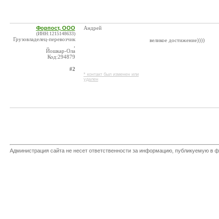
Форпост, ООО
Андрей
(ИНН:1215148633)
Грузовладелец-перевозчик
великое достижение))))
,
Йошкар-Ола
Код:294879
#2
* контакт был изменен или
удален
Администрация сайта не несет ответственности за информацию, публикуемую в ф