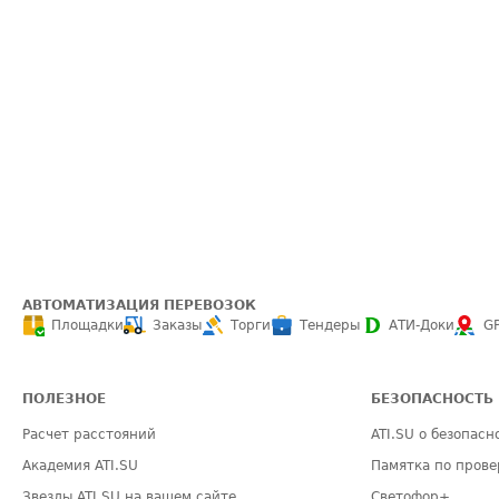
АВТОМАТИЗАЦИЯ ПЕРЕВОЗОК
Площадки
Заказы
Торги
Тендеры
АТИ-Доки
G
ПОЛЕЗНОЕ
БЕЗОПАСНОСТЬ
Расчет расстояний
ATI.SU о безопасн
Академия ATI.SU
Памятка по прове
Звезды ATI.SU на вашем сайте
Светофор+