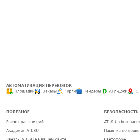
АВТОМАТИЗАЦИЯ ПЕРЕВОЗОК
Площадки
Заказы
Торги
Тендеры
АТИ-Доки
G
ПОЛЕЗНОЕ
БЕЗОПАСНОСТЬ
Расчет расстояний
ATI.SU о безопасн
Академия ATI.SU
Памятка по прове
Звезды ATI.SU на вашем сайте
Светофор+