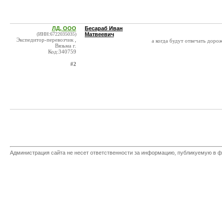
ЛД, ООО
Бесараб Иван
(ИНН:6722035035)
Матвеевич
Экспедитор-перевозчик ,
а когда будут отвечать доро
Вязьма г.
Код:340759
#2
Администрация сайта не несет ответственности за информацию, публикуемую в ф