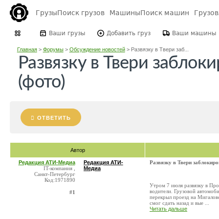
Грузы
Поиск грузов
Машины
Поиск машин
Грузо
Ваши грузы
Добавить груз
Ваши машины
Главная
>
Форумы
>
Обсуждение новостей
>
Развязку в Твери заб...
Развязку в Твери заблок
(фото)
ОТВЕТИТЬ
Автор
Редакция АТИ-Медиа
Редакция АТИ-
Развязку в Твери заблокир
IT-компания ,
Медиа
Санкт-Петербург
Код:1971890
Утром 7 июля развязку в Про
водители. Грузовой автомоби
#1
перекрыл проезд на Мигалов
смог сдать назад и вые ...
Читать дальше