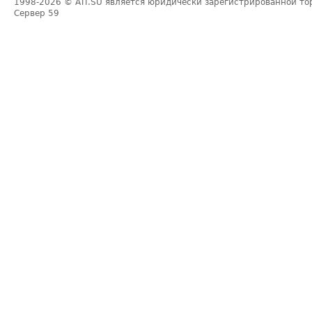
1998-2026
© ATI.SU является юридически зарегистрированной то
Сервер
59