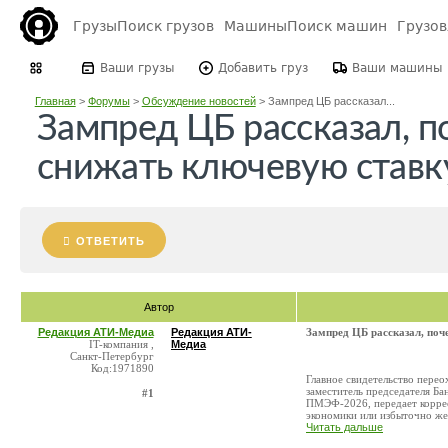
Грузы
Поиск грузов
Машины
Поиск машин
Грузо
Ваши грузы
Добавить груз
Ваши машины
Главная
>
Форумы
>
Обсуждение новостей
>
Зампред ЦБ рассказал...
Зампред ЦБ рассказал, п
снижать ключевую ставк
ОТВЕТИТЬ
Автор
Редакция АТИ-Медиа
Редакция АТИ-
Зампред ЦБ рассказал, поч
IT-компания ,
Медиа
Санкт-Петербург
Код:1971890
Главное свидетельство перео
заместитель председателя Ба
#1
ПМЭФ-2026, передает корре
экономики или избыточно же
Читать дальше