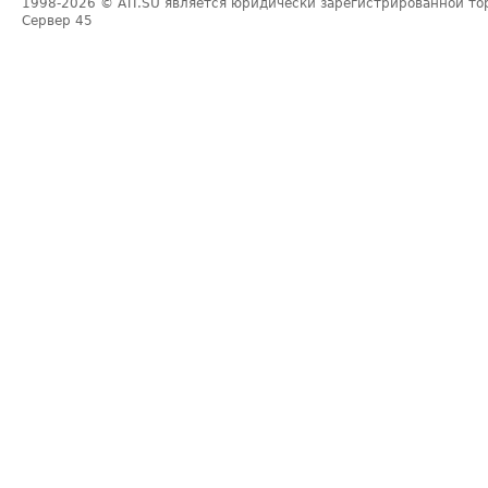
1998-2026
© ATI.SU является юридически зарегистрированной то
Сервер
45