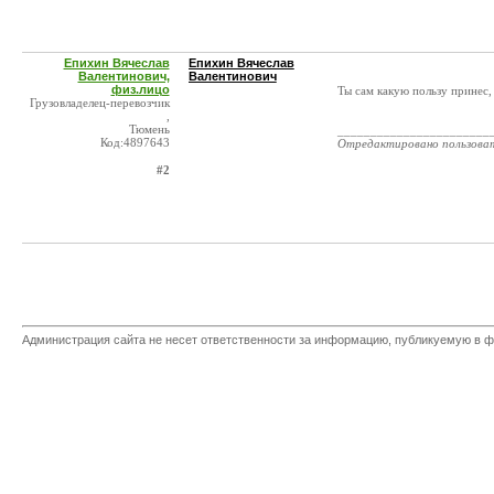
Епихин Вячеслав
Епихин Вячеслав
Валентинович,
Валентинович
физ.лицо
Ты сам какую пользу принес
Грузовладелец-перевозчик
,
Тюмень
_______________________
Код:4897643
Отредактировано пользова
#2
Администрация сайта не несет ответственности за информацию, публикуемую в ф