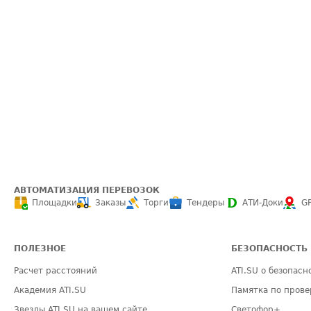
АВТОМАТИЗАЦИЯ ПЕРЕВОЗОК
Площадки
Заказы
Торги
Тендеры
АТИ-Доки
G
ПОЛЕЗНОЕ
БЕЗОПАСНОСТЬ
Расчет расстояний
ATI.SU о безопасн
Академия ATI.SU
Памятка по прове
Звезды ATI.SU на вашем сайте
Светофор+