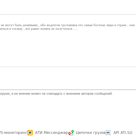
 не могут быть дешёвыми , ибо водители грузовиков это самые богатые люди в стране , они
иться в стельку , всё равно понять не получиться .....
оруме, и ее мнение может не совпадать с мнением авторов сообщений.
PS-мониторинг
АТИ Мессенджер
Цепочки грузов
API ATI.SU