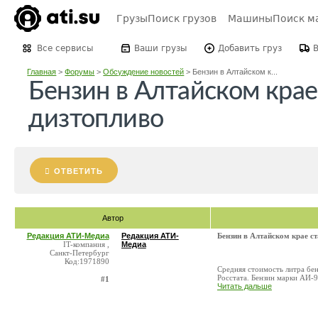
Грузы
Поиск грузов
Машины
Поиск м
Все сервисы
Ваши грузы
Добавить груз
Главная
>
Форумы
>
Обсуждение новостей
>
Бензин в Алтайском к...
Бензин в Алтайском крае
дизтопливо
ОТВЕТИТЬ
Автор
Редакция АТИ-Медиа
Редакция АТИ-
Бензин в Алтайском крае с
IT-компания ,
Медиа
Санкт-Петербург
Код:1971890
Cредняя стоимость литра бен
Росстата. Бензин марки АИ-9
#1
Читать дальше