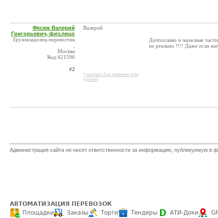
Фесюк Валерий
Валерий
Григорьевич, физ.лицо
Грузовладелец-перевозчик
Дизтопливо и запасные части
,
не реально !!!! Даже если нап
Москва
Код:421596
#2
* контакт был изменен или
удален
Администрация сайта не несет ответственности за информацию, публикуемую в ф
АВТОМАТИЗАЦИЯ ПЕРЕВОЗОК
Площадки
Заказы
Торги
Тендеры
АТИ-Доки
G