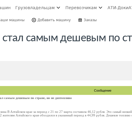
ашин
Грузовладельцам
Перевозчикам
АТИ-Доки
А
Ваши машины
Добавить машину
Заказы
 стал самым дешевым по ст
Сообщение
тал самым дешевым по стране, но не дизтопливо
зина В Алтайском крае за период с 21 по 27 марта составила 46,12 рубля. Это самый низкий
2 жителям Алтайского края обходился в указанный период в 44,99 рубля. Дешевле топливо с