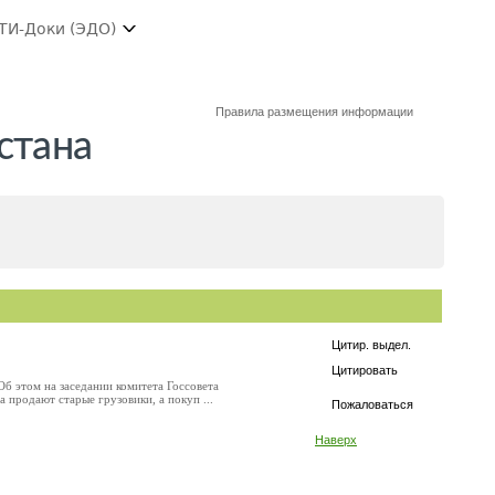
ТИ-Доки (ЭДО)
Правила размещения информации
стана
Цитир. выдел.
Цитировать
б этом на заседании комитета Госсовета
 продают старые грузовики, а покуп ...
Пожаловаться
Наверх