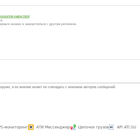
ansportnii-nalog.html
я.
и деньги можно и заморочиться с другим регионом.
оруме, и ее мнение может не совпадать с мнением авторов сообщений.
PS-мониторинг
АТИ Мессенджер
Цепочки грузов
API ATI.SU