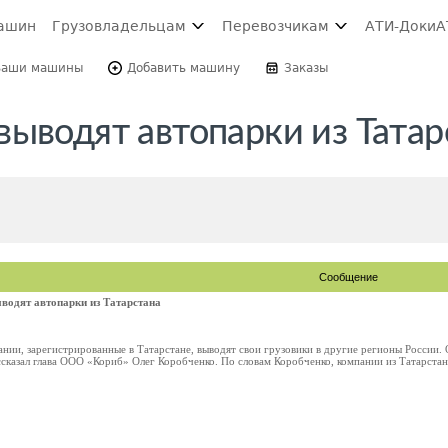
ашин
Грузовладельцам
Перевозчикам
АТИ-Доки
А
Ваши машины
Добавить машину
Заказы
ыводят автопарки из Татар
Сообщение
водят автопарки из Татарстана
ии, зарегистрированные в Татарстане, выводят свои грузовики в другие регионы России. О
сказал глава ООО «Кориб» Олег Коробченко. По словам Коробченко, компании из Татарстана