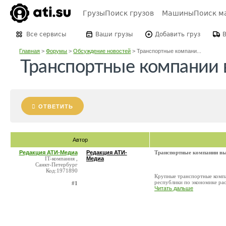
Грузы
Поиск грузов
Машины
Поиск м
Все сервисы
Ваши грузы
Добавить груз
Главная
>
Форумы
>
Обсуждение новостей
>
Транспортные компани...
Транспортные компании в
ОТВЕТИТЬ
Автор
Редакция АТИ-Медиа
Редакция АТИ-
Транспортные компании вы
IT-компания ,
Медиа
Санкт-Петербург
Код:1971890
Крупные транспортные компан
республики по экономике рас
#1
Читать дальше