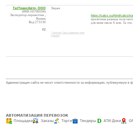
ТатТрансАвто, ООО
Эндже
(ИНН:1657083206)
Экспедитор-перевозчик ,
https://calcs.su/html/calcs/tr
Казань
приличная разница получаетс
Код:273136
для меня около 6 млн. За эт
#2
* контакт был изменен или
удален
Администрация сайта не несет ответственности за информацию, публикуемую в ф
АВТОМАТИЗАЦИЯ ПЕРЕВОЗОК
Площадки
Заказы
Торги
Тендеры
АТИ-Доки
G