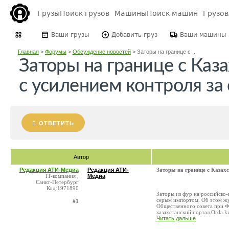
Грузы
Поиск грузов
Машины
Поиск машин
Грузо
Ваши грузы
Добавить груз
Ваши машины
Главная
>
Форумы
>
Обсуждение новостей
>
Заторы на границе с ...
Заторы на границе с Каз
с усилением контроля з
ОТВЕТИТЬ
Автор
Редакция АТИ-Медиа
Редакция АТИ-
Заторы на границе с Казах
IT-компания ,
Медиа
Санкт-Петербург
Код:1971890
Заторы из фур на российско-
серым импортом. Об этом жу
#1
Общественного совета при Ф
казахстанский портал Orda.kz
Читать дальше