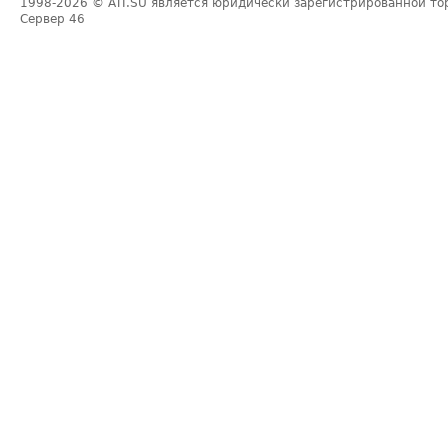
1998-2026
© ATI.SU является юридически зарегистрированной то
Сервер
46