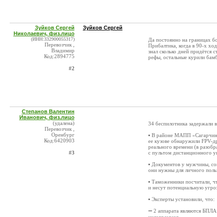
Зуйков Сергей
Зуйков Сергей
Николаевич, физ.лицо
(ИНН:332900055317)
Да постоянно на границах бо
Перевозчик ,
Прибалтика, когда в 90-х ход
Владимир
знал сколько дней придётся 
Код:2894775
рефы, остальные курили бамб
#2
Степанов Валентин
Иванович, физ.лицо
(удалена)
34 беспилотника задержали в
Перевозчик ,
Оренбург
▪️ В районе МАПП «Сагарчин
Код:6420903
ее кузове обнаружили FPV-др
реального времени (в разобр
#3
с пультом дистанционного у
▪️ Документов у мужчины, со
они нужны для личного поль
▪️ Таможенники посчитали, ч
и несут потенциальную угро
▪️ Эксперты установили, что:
➖ 2 аппарата являются БПЛА