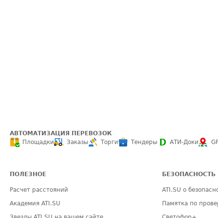
АВТОМАТИЗАЦИЯ ПЕРЕВОЗОК
Площадки
Заказы
Торги
Тендеры
АТИ-Доки
G
ПОЛЕЗНОЕ
БЕЗОПАСНОСТЬ
Расчет расстояний
ATI.SU о безопасн
Академия ATI.SU
Памятка по прове
Звезды ATI.SU на вашем сайте
Светофор+