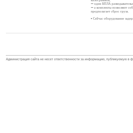
килограммов,
➖ один БПЛА разведывательн
➖ а комплекты позволяют соб
предполагает сброс груза.
▪️ Сейчас оборудование заде
Администрация сайта не несет ответственности за информацию, публикуемую в ф