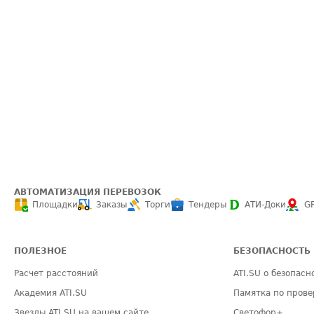
АВТОМАТИЗАЦИЯ ПЕРЕВОЗОК
Площадки
Заказы
Торги
Тендеры
АТИ-Доки
G
ПОЛЕЗНОЕ
БЕЗОПАСНОСТЬ
Расчет расстояний
ATI.SU о безопасн
Академия ATI.SU
Памятка по прове
Звезды ATI.SU на вашем сайте
Светофор+