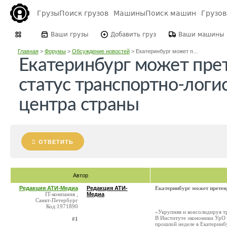
Грузы
Поиск грузов
Машины
Поиск машин
Грузо
Ваши грузы
Добавить груз
Ваши машины
Главная
>
Форумы
>
Обсуждение новостей
>
Екатеринбург может п...
Екатеринбург может пре
статус транспортно-логи
центра страны
ОТВЕТИТЬ
Автор
Редакция АТИ-Медиа
Редакция АТИ-
Екатеринбург может претен
IT-компания ,
Медиа
Санкт-Петербург
Код:1971890
«Укрупняя и консолидируя т
В Институте экономики УрО 
#1
прошлой неделе в Екатеринб