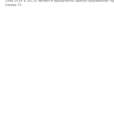
1998-2026
© ATI.SU является юридически зарегистрированной то
Сервер
55