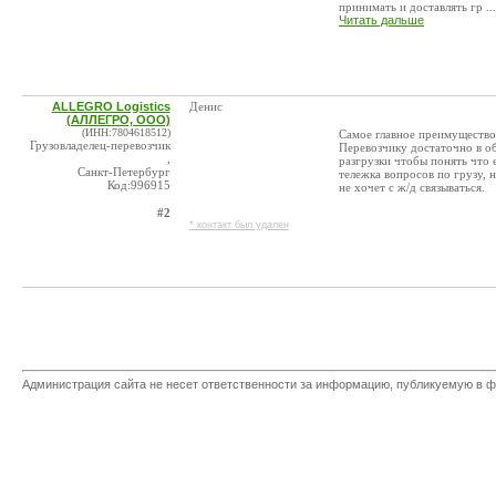
принимать и доставлять гр ...
Читать дальше
ALLEGRO Logistics
Денис
(АЛЛЕГРО, ООО)
(ИНН:7804618512)
Самое главное преимущество 
Грузовладелец-перевозчик
Перевозчику достаточно в о
,
разгрузки чтобы понять что 
Санкт-Петербург
тележка вопросов по грузу, 
Код:996915
не хочет с ж/д связываться.
#2
* контакт был удален
Администрация сайта не несет ответственности за информацию, публикуемую в ф