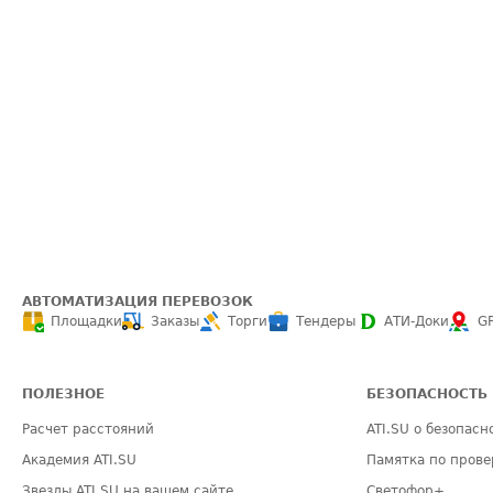
АВТОМАТИЗАЦИЯ ПЕРЕВОЗОК
Площадки
Заказы
Торги
Тендеры
АТИ-Доки
G
ПОЛЕЗНОЕ
БЕЗОПАСНОСТЬ
Расчет расстояний
ATI.SU о безопасн
Академия ATI.SU
Памятка по прове
Звезды ATI.SU на вашем сайте
Светофор+