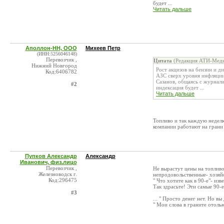
будет ...
Читать дальше
Аполлон-НН, ООО
Михеев Петр
(ИНН:5256046148)
Перевозчик ,
Цитата
(Редакция АТИ-Меди
Нижний Новгород
Рост акцизов на бензин и д
Код:6406782
АЗС сверх уровня инфляции
Сазанов, общаясь с журнал
#2
индексация будет ...
Читать дальше
Топливо и так каждую неделю 
компании работают на грани
Пупков Александр
Александр
Иванович, физ.лицо
Перевозчик ,
Не вырастут цены на топливо
Железноводск г.
непродовольственные- хозяйс
Код:296475
" Что хотите как в 90-е"- изв
Так здрасьте! Эти самые 90-е.
#3
... " Просто денег нет. Но в
" Мои слова в граните отолью