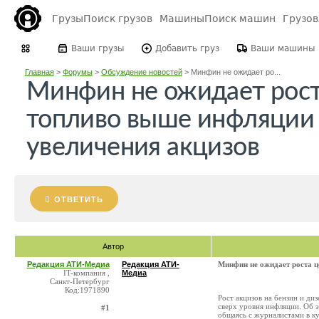
Грузы
Поиск грузов
Машины
Поиск машин
Грузо
Ваши грузы
Добавить груз
Ваши машины
Главная
>
Форумы
>
Обсуждение новостей
>
Минфин не ожидает ро...
Минфин не ожидает рост
топливо выше инфляции 
увеличения акцизов
ОТВЕТИТЬ
Автор
Редакция АТИ-Медиа
Редакция АТИ-
Минфин не ожидает роста ц
IT-компания ,
Медиа
Санкт-Петербург
Код:1971890
Рост акцизов на бензин и ди
сверх уровня инфляции. Об э
#1
общаясь с журналистами в к