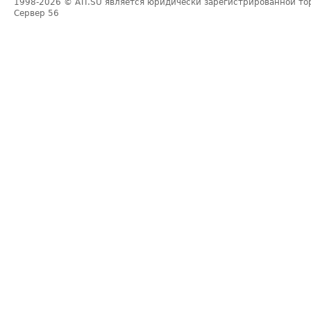
1998-2026
© ATI.SU является юридически зарегистрированной то
Сервер
56