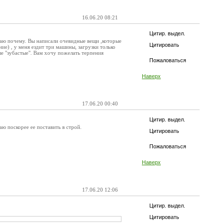
16.06.20 08:21
Цитир. выдел.
знаю почему. Вы написали очевидные вещи ,которые
Цитировать
ние) , у меня ездит три машины, загрузки только
ые "зубастые". Вам хочу пожелать терпения
Пожаловаться
Наверх
17.06.20 00:40
Цитир. выдел.
ю поскорее ее поставить в строй.
Цитировать
Пожаловаться
Наверх
17.06.20 12:06
Цитир. выдел.
Цитировать