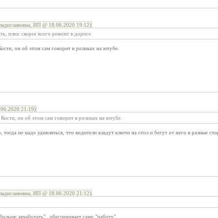
ладиславовна, ИП @ 18.06.2020 19:12)
нать, плюс скорее всего ремонт в дороге
Кости, он об этом сам говорит в роликах на ютубе.
06.2020 21:19)
 Кости, он об этом сам говорит в роликах на ютубе.
о, тогда не надо удивляться, что водители кладут ключи на стол и бегут от него в разные ст
ладиславовна, ИП @ 18.06.2020 21:12)
больше заработать" , обесценивает саму "работу".