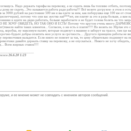
соглашусь. Надо держать тарифы на перевозку, а не ездить лишь бы топливо отбить, поэтом
 дома не сидеть...Это называется работа ради работы!!! Всё возите догрузом- в этом и ест
 за 3000 рублей на расстояние 500 км и вы едете за ним, как поберушка еще 100 км от стоя
диспетчерам), потому что они вас жестко наё***ют, им платят за это в разы больше, а вам н
онники и идите на дядю работать, больше заработаете и не будет голова болеть на что запр
ОГО НЕ ХОЧУ ОБИДЕТЬ, НО ТАК ОНО И ЕСТЬ! Потому что кругом очень много ДАРМОВОЗО
(тяжело найти таких клиентов... Согласен, о ни есть и платят!!!! Но возить по 30р/км это с
д, коробка, ну максимум паллет, которые подвезут к машине и заберут на трассе, там где в
срочно-будьте добры оплатить мои услуги за срочность.... Другого принципа работы не виж
 у перевозчиков наладится. Если никто не повезет за так, то цену обязательно поднимут на пер
еревозчики давайте держать ставку на перевозку, а не опускаться... Никого не хочу обидеть,
д... Всем жирных ставок!!!!
____________________
телем
26.6.20 1:23
оруме, и ее мнение может не совпадать с мнением авторов сообщений.