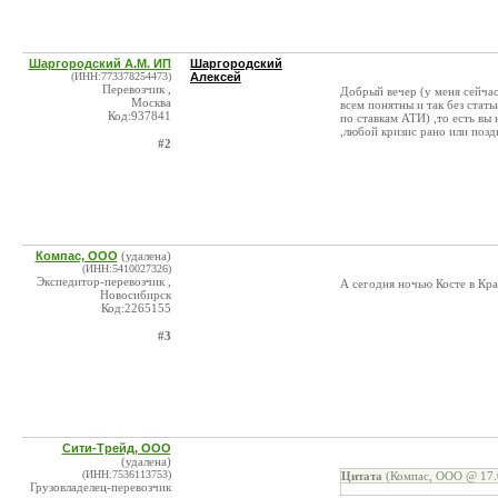
Шаргородский А.М. ИП
Шаргородский
(ИНН:773378254473)
Алексей
Перевозчик ,
Добрый вечер (у меня сейчас
Москва
всем понятны и так без стать
Код:937841
по ставкам АТИ) ,то есть вы
,любой кризис рано или позд
#2
Компас, ООО
(удалена)
(ИНН:5410027326)
Экспедитор-перевозчик ,
А сегодня ночью Косте в Кра
Новосибирск
Код:2265155
#3
Сити-Трейд, ООО
(удалена)
(ИНН:7536113753)
Цитата
(Компас, ООО @ 17.
Грузовладелец-перевозчик