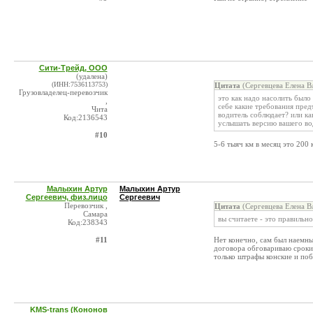
Сити-Трейд, ООО
(удалена)
(ИНН:7536113753)
Цитата
(Сергевцева Елена В
Грузовладелец-перевозчик
это как надо насолить было
,
себе какие требования пред
Чита
водитель соблюдает? или как
Код:2136543
услышать версию вашего вод
#10
5-6 тыяч км в месяц это 200 
Малыхин Артур
Малыхин Артур
Сергеевич, физ.лицо
Сергеевич
Перевозчик ,
Цитата
(Сергевцева Елена В
Самара
вы считаете - это правильно
Код:238343
#11
Нет конечно, сам был наемны
договора обговариваю сроки 
только штрафы конские и по
KMS-trans (Кононов