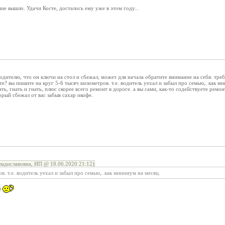
ие вышло. Удачи Косте, досталось ему уже в этом году...
одителю, что он ключи на стол и сбежал, может для начала обратите внимание на себя. треб
те? вы пишите на круг 5-6 тысяч километров. т.е. водитель уехал и забыл про семью,. как м
ать, гнать и гнать, плюс скорее всего ремонт в дороге. а вы сами, как-то содействуете ремо
орый сбежал от вас забыв сахар икофе.
ладиславовна, ИП @ 18.06.2020 21:12)
в. т.е. водитель уехал и забыл про семью,. как минимум на месяц.
и