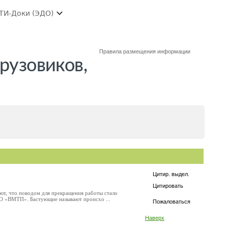
ТИ-Доки (ЭДО)
Правила размещения информации
рузовиков,
Цитир. выдел.
Цитировать
ют, что поводом для прекращения работы стало
АО «ВМТП». Бастующие называют происхо ...
Пожаловаться
Наверх