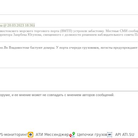
а @ 20.03.2023 18:36)
ивостокского морского торгового порта (ВМТП) устроили забастовку. Местные СМИ сообщ
иректора Заирбека Юсупова, смещенного с должности решением наблюдательного совета 
ьно.Во Владивостоке бастуют докеры. У порта очереди грузовиков, логисты предупреждают 
оруме, и ее мнение может не совпадать с мнением авторов сообщений.
PS-мониторинг
АТИ Мессенджер
Цепочки грузов
API ATI.SU