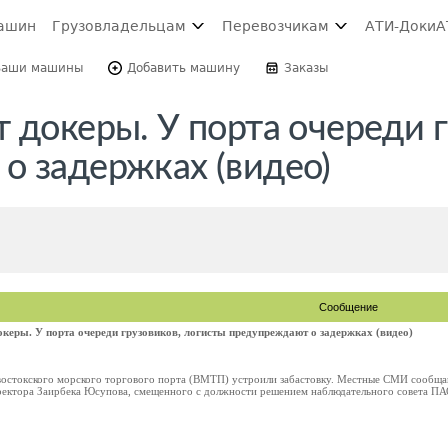
ашин
Грузовладельцам
Перевозчикам
АТИ-Доки
А
Ваши машины
Добавить машину
Заказы
 докеры. У порта очереди г
о задержках (видео)
Сообщение
океры. У порта очереди грузовиков, логисты предупреждают о задержках (видео)
востокского морского торгового порта (ВМТП) устроили забастовку. Местные СМИ сообща
ректора Заирбека Юсупова, смещенного с должности решением наблюдательного совета П