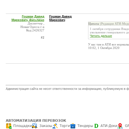
Гоцман Давид
Гоцман Давид
Маркович, физ.лицо
Маркович
Диспетчер ,
Цитата
(Редакция АТИ-Меди
Новая Одесса г-к
1 октября сотрудники Влад
Код:2426327
увольнение генерального д
Читать дальше
#2
У вас там в АТИ все нормал
10:02, 1 Октября 2020
Администрация сайта не несет ответственности за информацию, публикуемую в ф
АВТОМАТИЗАЦИЯ ПЕРЕВОЗОК
Площадки
Заказы
Торги
Тендеры
АТИ-Доки
G