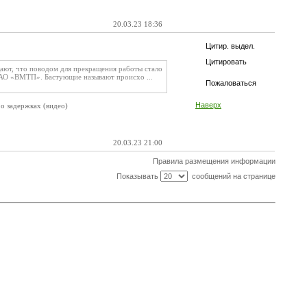
20.03.23 18:36
Цитир. выдел.
Цитировать
ают, что поводом для прекращения работы стало
ПАО «ВМТП». Бастующие называют происхо ...
Пожаловаться
Наверх
о задержках (видео)
20.03.23 21:00
Правила размещения информации
Показывать
сообщений на странице