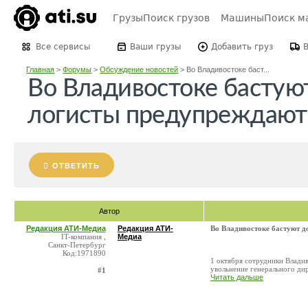
Грузы
Поиск грузов
Машины
Поиск м
Все сервисы
Ваши грузы
Добавить груз
Главная
>
Форумы
>
Обсуждение новостей
>
Во Владивостоке баст...
Во Владивостоке бастуют
логисты предупреждают 
ОТВЕТИТЬ
Автор
Редакция АТИ-Медиа
Редакция АТИ-
Во Владивостоке бастуют д
IT-компания ,
Медиа
Санкт-Петербург
Код:1971890
1 октября сотрудники Влади
увольнение генерального ди
#1
Читать дальше