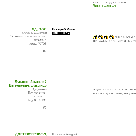
них — с нарушениями ...
Читать дальше
ЛД, ООО
Бесараб Иван
(ИНН:6722035035)
Матвеевич
Экспедитор-перевозчик ,
А КАК КАМЕР
Вязьма г.
ШТРАФЫ ! СУДЯТСЯ ДО С
Код:340759
#2
Лупанов Анатолий
Евгеньевич, физ.лицо
(удалена)
А где фамилии тех, кто отвеч
Перевозчик ,
все по старой схеме, погрози
Кстово г.
Код:8096494
#3
ДОРТЕХСЕРВИС-3,
Корсаков Андрей