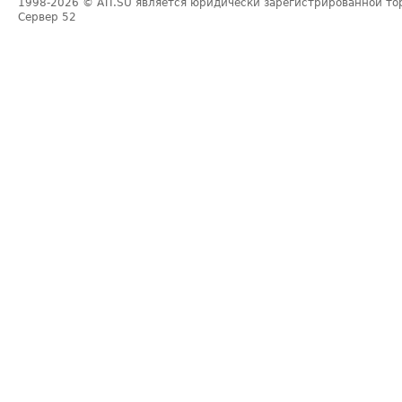
1998-2026
© ATI.SU является юридически зарегистрированной то
Сервер
52