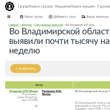
Грузы
Поиск грузов
Машины
Поиск машин
Грузо
Ваши грузы
Добавить груз
Ваши машины
Главная
>
Форумы
>
Обсуждение новостей
>
Во Владимирской обла...
Во Владимирской облас
выявили почти тысячу н
неделю
ОТВЕТИТЬ
Автор
Редакция АТИ-Медиа
Редакция АТИ-
Во Владимирской области 
IT-компания ,
Медиа
Санкт-Петербург
Код:1971890
Во Владимирской области дв
нарушений за неделю. Об э
#1
Плющево» (км 8+508) с 19 по