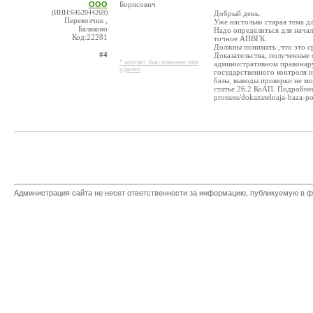
ООО
Борисович
(ИНН:6452044269)
Добрый день.
Перевозчик ,
Уже настолько старая тема д
Балаково
Надо определиться для начал
Код:22281
точное АПВГК.
Должны понимать ,что это ср
#4
Доказательства, полученные 
* контакт был изменен или
административном правонару
удален
государственного контроля 
базы, выводы проверки не мо
статье 26.2 КоАП. Подробнее:
protsess/dokazatelnaja-baza-p
Администрация сайта не несет ответственности за информацию, публикуемую в ф