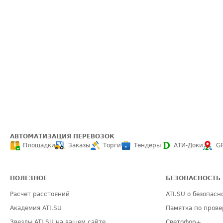
АВТОМАТИЗАЦИЯ ПЕРЕВОЗОК
Площадки
Заказы
Торги
Тендеры
АТИ-Доки
G
ПОЛЕЗНОЕ
БЕЗОПАСНОСТЬ
Расчет расстояний
ATI.SU о безопасн
Академия ATI.SU
Памятка по прове
Звезды ATI.SU на вашем сайте
Светофор+