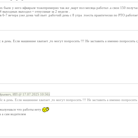
х было у него вфкврале тожепримерно так же ,март пол месяца работал .а свои 150 получал 
4 выходных выходил + отпускные за 2 недели .
в 6-7 вечера уже дома чай пьет .рабочий день с 8 утра .тоесть практически по РТО работает
 в день. Если машинине хватает ,то могут попросить !!! Не заставить а именно попросить сд
рьевич, ИП @ 17.07.2025 10:56)
с в день. Если машинине хватает ,то могут попросить !!! Не заставить а именно попросить с
 жалуешься что работы нету
 а сам водителем