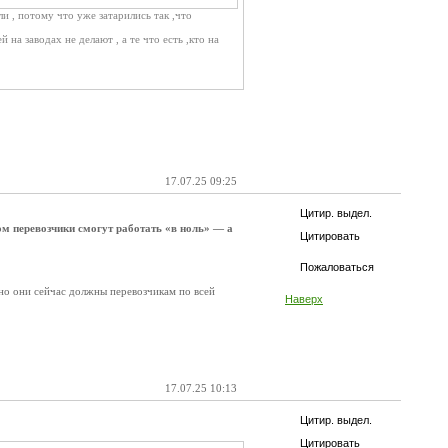
и , потому что уже затарились так ,что
на заводах не делают , а те что есть ,кто на
17.07.25 09:25
Цитир. выдел.
м перевозчики смогут работать «в ноль» — а
Цитировать
Пожаловаться
но они сейчас должны перевозчикам по всей
Наверх
17.07.25 10:13
Цитир. выдел.
Цитировать