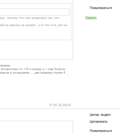
Пожаловаться
Наверх
ли , потому что уже затарились так ,что
 на заводах не делают , а те что есть ,кто на
лащами .
 воскресенье то +10 к окладу и + еще бонусы
преля и досвидания .....две машины стояли 4
17.07.25 10:15
Цитир. выдел.
Цитировать
Пожаловаться