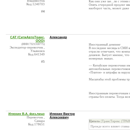
Владивосток
Как они уже зае...ли с этим
Код:1240703
Опять очередной предлог ввес
наоборот часть, может даже 
#4
САТ (СитиАвтоТранс,
Александр
ООО)
(ИНН:7321318775)
Иностранный демпинг
Экспедитор-перевозчик ,
В последние месяцы в СМИ в
Ульяновск
отрасли отмечают, что компа
Код:641349
дешевле. Бытует мнение, чт
номерных знаках.
#5
— Китайские перевозчики им
автомобильных перевозчиков 
«Платон» и штрафы за наруш
Масштабы этой проблемы тру
Иностранным перевозчикам п
страны без оплаты. Тогда воз
Илюхин В.А. физ.лицо
Илюхин Виктор
Перевозчик ,
Алексеевич
Самара
Цитата
(ТрансТирекс (ТРАН
Код:178651
Прежде всего влияет ставка