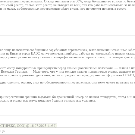
и нелегальными перевозчиками. Откуда они взяли эти 60%, когда большинство грузов по безн
ти свой реестр, только этот реестр не выведет из тени, тех кто работает нелегально за нал
и не малая, добросовесных перевозчиков уйдет в тень, кто не сможет попасть в реестр.
сё чаще появляются сообщения о зарубежных перевозчиках, выполняющих незаконные кабо
нии из Китая и стран ЕАЭС могут получать прибыль, работая по чрезвычайно низким ставкам
о надзорные органы не могут выносить штрафы китайским перевозчикам, т. к. камеры фикс
еют массу конкурентных преимуществ перед своими российскими коллегами, — заявил в на
Вячеслав Трунаев. — Мало того, что у них меньше налоги и лизинговые ставки, дешевле тех
ение правил дорожного движения, их не штрафуют за перегруз, они не оформляют ОСАГО,
дно оценить, однако, судя по обеспокоенности перевозчиков, она тоже может повлиять на
ри пересечении границы выдавали бы транзитный номер по нашим стандартам, тогда они пл
можно и ставки вырастут, когда все будем в одинаковых условиях.
СТИРЕКС, ООО) @ 16.07.2025 11:32)
 ЦБ