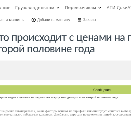
ашин
Грузовладельцам
Перевозчикам
АТИ-Доки
А
Ваши машины
Добавить машину
Заказы
то происходит с ценами на 
второй половине года
Сообщение
происходит с ценами на перевозки и куда они двинутся во второй половине года
 на рынке автоперевозок, какие факторы влияют на тарифы и как они будут меняться в об
ок столкнулся с небывалым кризисом. Дисбаланс спроса и предложения привёл к существенн