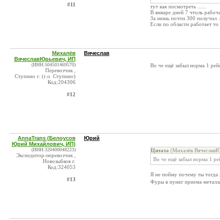
#11
тут как посмотреть ......
В январе дней 7 чтоль рабочи
За июнь почти 300 получил .
Если по области работает то 
Михалёв
Вячеслав
ВячеславЮрьевич, ИП
(ИНН:504501469570)
Во че ещё забыл норма 1 рейс
Перевозчик ,
Ступино г. (г.о. Ступино)
Код:204306
#12
AnnaTrans (Белоусов
Юрий
Юрий Михайлович, ИП)
(ИНН:320400048223)
Цитата
(Михалёв ВячеславЮ
Экспедитор-перевозчик ,
Во че ещё забыл норма 1 рей
Новозыбков г.
Код:324053
Я не пойму почему ты тогда
#13
Фуры в пункт приема металла