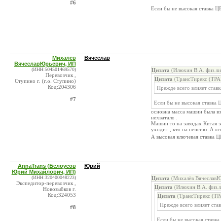
#6
Если бы не высокая ставка Ц
Михалёв
Вячеслав
ВячеславЮрьевич, ИП
(ИНН:504501469570)
Цитата
(Илюхин В.А. физ.ли
Перевозчик ,
Цитата
(ТрансТирекс (ТРА
Ступино г. (г.о. Ступино)
Код:204306
Прежде всего влияет став
#7
Если бы не высокая ставка 
основна масса машин была вз
нехватало .
Машин то на заводах Китая з
уходит , кто на пенсию .А к
А высокая ключевая ставка 
AnnaTrans (Белоусов
Юрий
Юрий Михайлович, ИП)
(ИНН:320400048223)
Цитата
(Михалёв ВячеславЮ
Экспедитор-перевозчик ,
Цитата
(Илюхин В.А. физ.л
Новозыбков г.
Код:324053
Цитата
(ТрансТирекс (ТР
Прежде всего влияет ста
#8
Если бы не высокая ставка