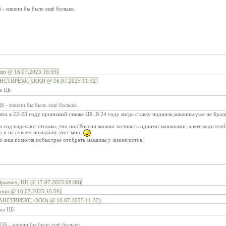
Б - машин бы было ещё больше.
цо @ 16.07.2025 16:59)
НСТИРЕКС, ООО) @ 16.07.2025 11:32)
ка ЦБ
ЦБ - машин бы было ещё больше.
ята в 22-23 году принизкой ставке ЦБ .В 24 году когда ставку подняли,машины уже не брали
а год наделают столько ,что пол России можно заставить одними машинами ,а вот водителей н
то и на совсем покидают этот мир.
ЦБ лиш помогла побыстрее отобрать машины у лизингистов.
рьевич, ИП @ 17.07.2025 08:08)
ицо @ 16.07.2025 16:59)
АНСТИРЕКС, ООО) @ 16.07.2025 11:32)
вка ЦБ
 ЦБ - машин бы было ещё больше.