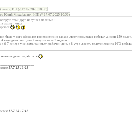
рьевич, ИП @ 17.07.2025 10:50)
сов Юрий Михайлович, ИП) @ 17.07.2025 10:30)
 которую твой друг получает маленькой
 в сказку попал
олучает
чих было у него вфкврале тожепримерно так же ,март пол месяца работал .а свои 150 получал
.4 выходных выходил + отпускные за 2 недели .
о в 6-7 вечера уже дома чай пьет .рабочий день с 8 утра .тоесть практически по РТО работа
е можешь денег заработать
____________________
телем
17.7.25 13:23
____________________
телем
17.7.25 17:12