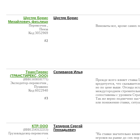
Шустер Борис
Шустер Борис
Михайлович, физ.лицо
Перевозчик ,
Виноваты все, кроме самих 
Пенза
Код:3052969
#2
ТрансТирекс
Селиванов Илья
(ТРАНСТИРЕКС, ООО)
(ИНН:5038181771)
Прежде всего влияет ставка Ц
Экспедитор-перевозчик ,
кредитуется, что сказывается
Пушкино
но по цене выше. Отсюда ис
Код:6022940
междугороднем стремительно 
сопоставимы с уровнем Страт
#3
Так же верно подмечено нас
или понижения ставки, ситуа
КТР, ООО
Татауров Сергей
(ИНН:2543122213)
Геннадьевич
Грузовладелец-перевозчик
"На ставки значительно вли
,
игроков на рынке до сих пор