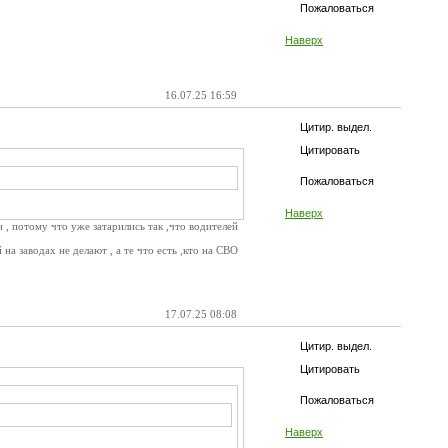
Пожаловаться
Наверх
16.07.25 16:59
Цитир. выдел.
Цитировать
Пожаловаться
Наверх
 , потому что уже затарились так ,что водителей
а заводах не делают , а те что есть ,кто на СВО
17.07.25 08:08
Цитир. выдел.
Цитировать
Пожаловаться
Наверх