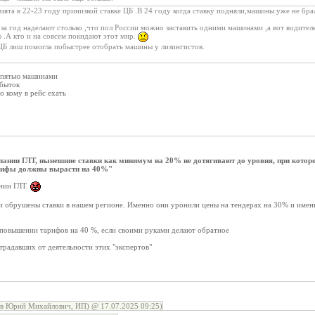
зята в 22-23 году принизкой ставке ЦБ .В 24 году когда ставку подняли,машины уже не брал
за год наделают столько ,что пол России можно заставить одними машинами ,а вот водителей 
 .А кто и на совсем покидают этот мир.
 ЦБ лиш помогла побыстрее отобрать машины у лизингистов.
 -пятью машинами
збыток
о кому в рейс ехать
пании ГЛТ, нынешние ставки как минимум на 20% не дотягивают до уровня, при которо
арифы должны вырасти на 40%"
ании ГЛТ.
и обрушены ставки в нашем регионе. Именно они уронили цены на тендерах на 30% и имен
 повышении тарифов на 40 %, если своими руками делают обратное
традавших от деятельности этих "экспертов"
ов Юрий Михайлович, ИП) @ 17.07.2025 09:25)