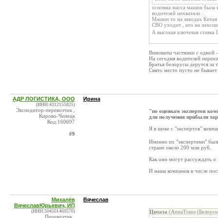
основна масса машин была в
водителей нехватало .
Машин то на заводах Китая 
СВО уходит , кто на пенсию
А высокая ключевая ставка
Виноваты частники с одной
На сегодня водителей переи
Братья белорусы дерутся за т
Свято место пусто не бывает
АДР ЛОГИСТИКА, ООО
Ирина
(ИНН:4312155825)
Экспедитор-перевозчик ,
"по оценкам экспертов ком
Кирово-Чепецк
для получения прибыли т
Код:160697
Я в шоке с "экспертов" комп
#9
Именно их "экспертами" был
стране около 200 млн руб.
Как они могут рассуждать о
И наша компания в числе пос
Михалёв
Вячеслав
ВячеславЮрьевич, ИП
(ИНН:504501469570)
Цитата
(AnnaTrans (Белоус
Перевозчик ,