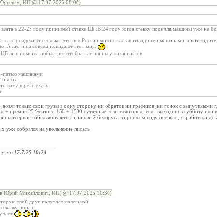
Юрьевич, ИП @ 17.07.2025 08:08)
взята в 22-23 году принизкой ставке ЦБ .В 24 году когда ставку подняли,машины уже не бра
 за год наделают столько ,что пол России можно заставить одними машинами ,а вот водителей
ю .А кто и на совсем покидают этот мир.
а ЦБ лиш помогла побыстрее отобрать машины у лизингистов.
й -пятью машинами
избыток
то кому в рейс ехать
т
 ,возят только свои грузы в одну сторону ни обраток ни графиков ,ни гонок с выпучкными г
ад + премия 25 % итого 150 + 1500 суточные если межгород ,если выходиш в субботу или в
шины всервисе обслуживаются .пришли 2 белоруса в прошлом году осенью , отработали до а
них уже собрался на увольнение писать
____________________
телем
17.7.25 10:24
ов Юрий Михайлович, ИП) @ 17.07.2025 10:30)
оторую твой друг получает маленькой
в сказку попал
лучает