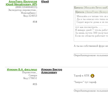
AnnaTrans (Белоусов
Юрий
Юрий Михайлович, ИП)
(ИНН:320400048223)
Цитата
(Михалёв ВячеславЮ
Экспедитор-перевозчик ,
Цитата
(AnnaTrans (Белоу
Новозыбков г.
Код:324053
Михалёв а я читаю что зп
Да и ты описал это типа он
#14
Сидит короче дома и зп п
тут как посмотреть ......
В январе дней 7 чтоль рабо
За июнь почти 300 получил 
Если по области работает т
А ты на собственной фуре н
_______________________
Отредактировано пользова
Илюхин В.А. физ.лицо
Илюхин Виктор
Перевозчик ,
Алексеевич
Самара
Тариф в АТИ.
Код:178651
"Запрос" тут тариф.
#15
_______________________
Отредактировано пользова