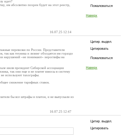
алу идет?
ичку, им абсолютно похрен будет на этот реестр,
Пожаловаться
Наверх
16.07.25 12:14
Цитир. выдел.
Цитировать
тажные перевозки по России. Представители
, так как техника и лизинг обходятся им гораздо
ации нарушений «не понимают» иероглифы на
Пожаловаться
Наверх
чале июля президент Сибирской ассоциации
ника, так они еще и не платят взносы в систему
 не используют тахографы.
 общее снижение тарифных ставок.
атили бы все штрафы и платон, и не выпускали из
16.07.25 12:47
Цитир. выдел.
Цитировать