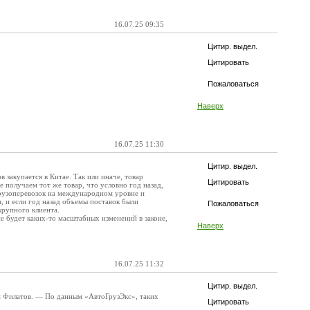
16.07.25 09:35
Цитир. выдел.
Цитировать
Пожаловаться
Наверх
16.07.25 11:30
Цитир. выдел.
в закупается в Китае. Так или иначе, товар
Цитировать
е получаем тот же товар, что условно год назад,
грузоперевозок на международном уровне и
, и если год назад объемы поставок были
Пожаловаться
крупного клиента.
 будет каких-то масштабных изменений в законе,
Наверх
16.07.25 11:32
Цитир. выдел.
им Филатов. — По данным «АвтоГрузЭкс», таких
Цитировать