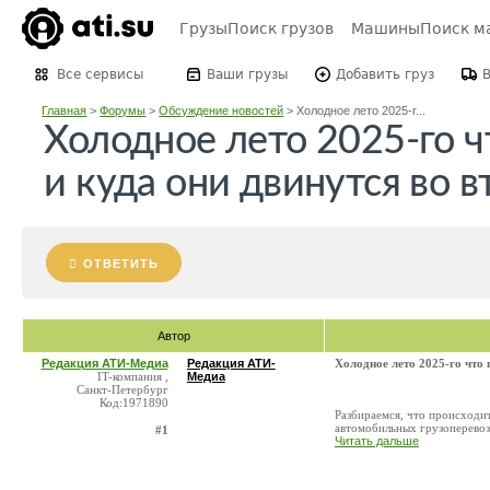
Грузы
Поиск грузов
Машины
Поиск м
Все сервисы
Ваши грузы
Добавить груз
Главная
>
Форумы
>
Обсуждение новостей
>
Холодное лето 2025-г...
Холодное лето 2025-го ч
и куда они двинутся во 
ОТВЕТИТЬ
Автор
Редакция АТИ-Медиа
Редакция АТИ-
Холодное лето 2025-го что 
IT-компания ,
Медиа
Санкт-Петербург
Код:1971890
Разбираемся, что происходит
автомобильных грузоперевоз
#1
Читать дальше