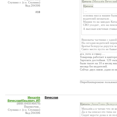
Цитата
(Михалёв Вячеслав
Ступино г. (г.о. Ступино)
Код:204306
Цитата
...
#10
основна масса машин была 
водителей нехватало .
Машин то на заводах Китая
СВО уходит , кто на пенси
А высокая ключевая ставк
Виноваты частники с одно
На сегодня водителей пере
Братья белорусы дерутся за 
Свято место пусто не бывае
ага ,тото и гляжу.....
Товарищь работает в канторе
Зарплата достойная. 120 окл
были тысяч на 10 в месяц ма
месяца без водителей.
Сейчас двух взяли ,один из 
_______________________
Отредактировано пользова
Михалёв
Вячеслав
ВячеславЮрьевич, ИП
(ИНН:504501469570)
Цитата
(AnnaTrans (Белоус
Перевозчик ,
Михалёв а я читаю что зп к
Ступино г. (г.о. Ступино)
Да и ты описал это типа он 
Код:204306
Сидит короче дома и зп по