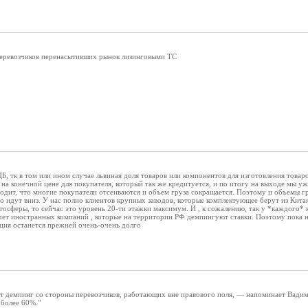
перевозчиков перенасытивших рынок лизинговыми ТС
Б, тк в том или ином случае львиная доля товаров или компонентов для изготовления товаро
 на конечной цене для покупателя, который так же кредитуется, и по итогу на выходе мы уж
ходит, что многие покупатели отсеиваются и объем груза сокращается. Поэтому и объемы 
идут вниз. У нас полно клиентов крупных заводов, которые комплектующее берут из Китая
осферы, то сейчас это уровень 20-ти этажки максимум. И , к сожалению, так у *каждого* 
чет иностранных компаний , которые на территории РФ демпингуют ставки. Поэтому пока не
ция останется прежней очень-очень долго
яет демпинг со стороны перевозчиков, работающих вне правового поля, — напоминает Вад
 более 60%."