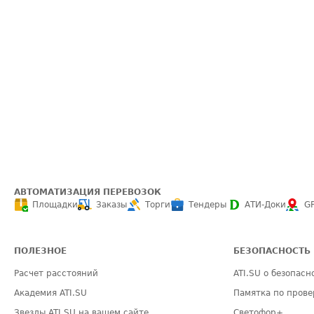
АВТОМАТИЗАЦИЯ ПЕРЕВОЗОК
Площадки
Заказы
Торги
Тендеры
АТИ-Доки
G
ПОЛЕЗНОЕ
БЕЗОПАСНОСТЬ
Расчет расстояний
ATI.SU о безопасн
Академия ATI.SU
Памятка по прове
Звезды ATI.SU на вашем сайте
Светофор+