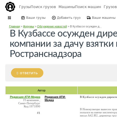
Грузы
Поиск грузов
Машины
Поиск машин
Грузо
Ваши грузы
Добавить груз
Ваши машины
Главная
>
Форумы
>
Обсуждение новостей
>
В Кузбассе осужден д...
В Кузбассе осужден дире
компании за дачу взятки
Ространснадзора
ОТВЕТИТЬ
Автор
Редакция АТИ-Медиа
Редакция АТИ-
В Кузбассе осужден директо
IT-компания ,
Медиа
Санкт-Петербург
Код:1971890
В Новокузнецке вынесен при
попался на взятке инспектор
#1
писал A42.RU, директор гру