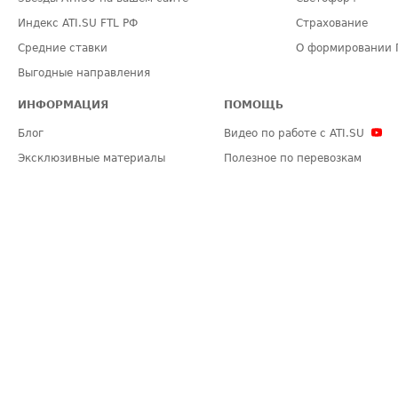
Индекс ATI.SU FTL РФ
Страхование
Средние ставки
О формировании 
Выгодные направления
ИНФОРМАЦИЯ
ПОМОЩЬ
Блог
Видео по работе с ATI.SU
Эксклюзивные материалы
Полезное по перевозкам
Политика конфиденциальности
Часто задаваемые вопросы (FA
Общие положения
Техническая информация
Карта сайта
ЗАДАТЬ ВОПРОС