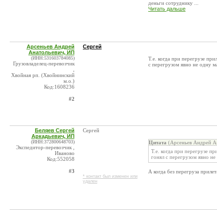
деньги сотруднику ...
Читать дальше
Арсеньев Андрей
Сергей
Анатольевич, ИП
(ИНН:531603784085)
Т.е. когда при перегрузе при
Грузовладелец-перевозчик
с перегрузом явно не одну м
,
Хвойная рп. (Хвойнинский
м.о.)
Код:1608236
#2
Беляев Сергей
Сергей
Аркадьевич, ИП
(ИНН:372800648703)
Цитата
(Арсеньев Андрей Ан
Экспедитор-перевозчик ,
Т.е. когда при перегрузе пр
Иваново
гонял с перегрузом явно не
Код:552058
#3
А когда без перегруза прилет
* контакт был изменен или
удален