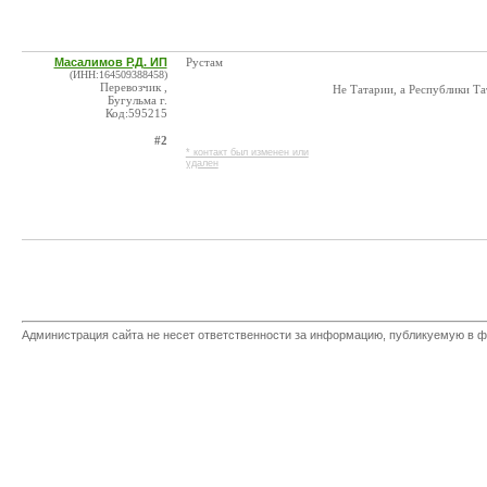
Масалимов Р.Д. ИП
Рустам
(ИНН:164509388458)
Перевозчик ,
Не Татарии, а Республики Та
Бугульма г.
Код:595215
#2
* контакт был изменен или
удален
Администрация сайта не несет ответственности за информацию, публикуемую в ф