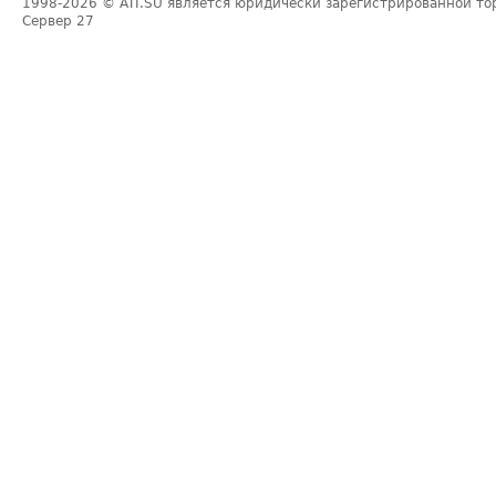
1998-2026
© ATI.SU является юридически зарегистрированной то
Сервер
27