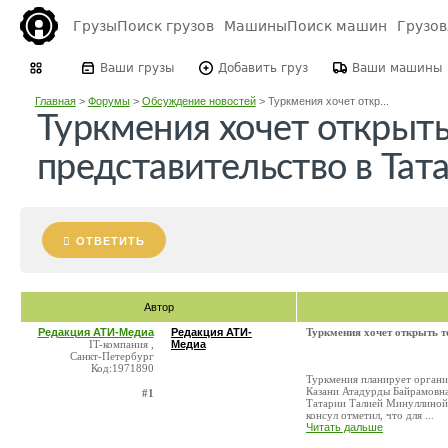
Грузы
Поиск грузов
Машины
Поиск машин
Грузо
Ваши грузы
Добавить груз
Ваши машины
Главная
>
Форумы
>
Обсуждение новостей
>
Туркмения хочет откр...
Туркмения хочет открыть
представительство в Тат
ОТВЕТИТЬ
Автор
Редакция АТИ-Медиа
Редакция АТИ-
Туркмения хочет открыть т
IT-компания ,
Медиа
Санкт-Петербург
Код:1971890
Туркмения планирует организ
Казани Атадурды Байрамовна
#1
Татарии Талией Минуллиной. 
консул отметил, что для ...
Читать дальше