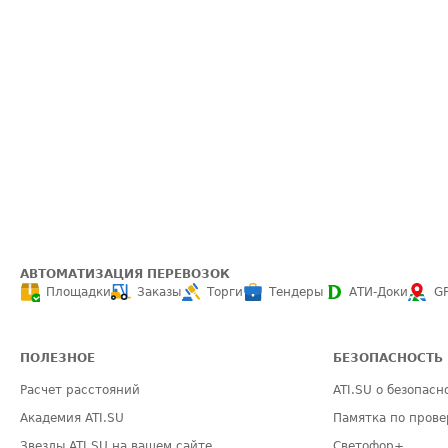
АВТОМАТИЗАЦИЯ ПЕРЕВОЗОК
Площадки
Заказы
Торги
Тендеры
АТИ-Доки
G
ПОЛЕЗНОЕ
БЕЗОПАСНОСТЬ
Расчет расстояний
ATI.SU о безопасн
Академия ATI.SU
Памятка по прове
Звезды ATI.SU на вашем сайте
Светофор+