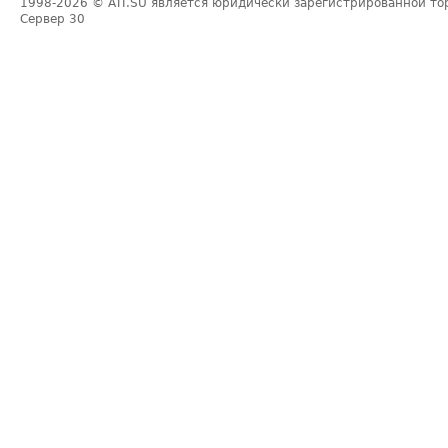
1998-2026
© ATI.SU является юридически зарегистрированной то
Сервер
30