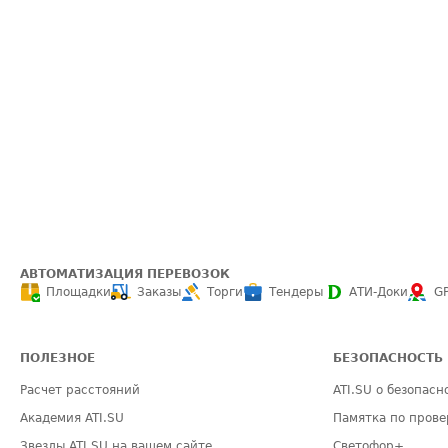
АВТОМАТИЗАЦИЯ ПЕРЕВОЗОК
Площадки
Заказы
Торги
Тендеры
АТИ-Доки
G
ПОЛЕЗНОЕ
БЕЗОПАСНОСТЬ
Расчет расстояний
ATI.SU о безопасн
Академия ATI.SU
Памятка по прове
Звезды ATI.SU на вашем сайте
Светофор+