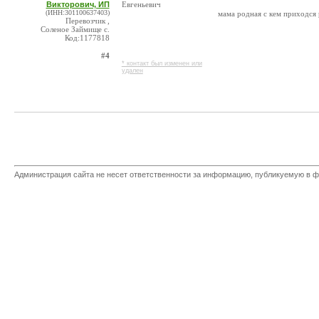
Викторович, ИП
Евгеньевич
(ИНН:301100637403)
мама родная с кем приходся 
Перевозчик ,
Соленое Займище с.
Код:1177818
#4
* контакт был изменен или
удален
Администрация сайта не несет ответственности за информацию, публикуемую в ф