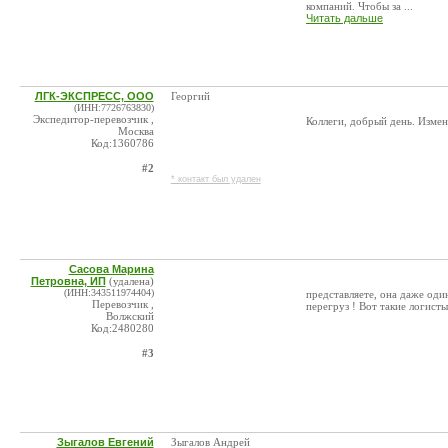
компаний. Чтобы за ...
Читать дальше
ЛГК-ЭКСПРЕСС, ООО
Георгий
(ИНН:7726763830)
Экспедитор-перевозчик ,
Коллеги, добрый день. Измен
Москва
Код:1360786
#2
* контакт был удален
Сасова Марина
Петровна, ИП
(удалена)
(ИНН:343511974404)
представляете, она даже од
Перевозчик ,
перегруз ! Вот такие логисты
Волжский
Код:2480280
#3
Зыгалов Евгений
Зыгалов Андрей