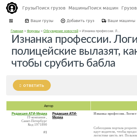
Грузы
Поиск грузов
Машины
Поиск машин
Грузо
Ваши грузы
Добавить груз
Ваши машины
Главная
>
Форумы
>
Обсуждение новостей
>
Изнанка профессии. Л...
Изнанка профессии. Лог
полицейские вылазят, ка
чтобы срубить бабла
ОТВЕТИТЬ
Автор
Редакция АТИ-Медиа
Редакция АТИ-
Изнанка профессии. Логист
IT-компания ,
Медиа
Санкт-Петербург
Код:1971890
Собеседник портала properm.
идут водители, чтобы продол
#1
логистике шесть лет. Пользо