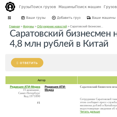
Грузы
Поиск грузов
Машины
Поиск машин
Грузо
Ваши грузы
Добавить груз
Ваши машины
Главная
>
Форумы
>
Обсуждение новостей
>
Саратовский бизнесме...
Саратовский бизнесмен 
4,8 млн рублей в Китай
ОТВЕТИТЬ
Автор
Редакция АТИ-Медиа
Редакция АТИ-
Саратовский бизнесмен нез
IT-компания ,
Медиа
Санкт-Петербург
Код:1971890
Сотрудники Саратовской там
этом сообщает пресс-служба 
#1
миллиона рублей в Китайску
недостоверные сведения об ос
Читать дальше