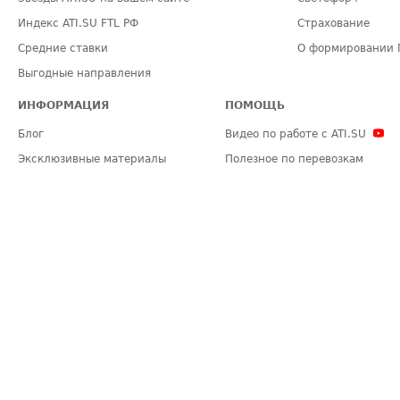
Индекс ATI.SU FTL РФ
Страхование
Средние ставки
О формировании 
Выгодные направления
ИНФОРМАЦИЯ
ПОМОЩЬ
Блог
Видео по работе с ATI.SU
Эксклюзивные материалы
Полезное по перевозкам
Политика конфиденциальности
Часто задаваемые вопросы (FA
Общие положения
Техническая информация
Карта сайта
ЗАДАТЬ ВОПРОС