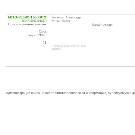
АВТО-РЕГИОН 55, ООО
Костенко Александр
(ИНН:5501198657)
Михайлович
Грузовладелец-перевозчик
Какой негодяй
,
Омск
Код:2579926
#2
* контакт был изменен или
удален
Администрация сайта не несет ответственности за информацию, публикуемую в ф