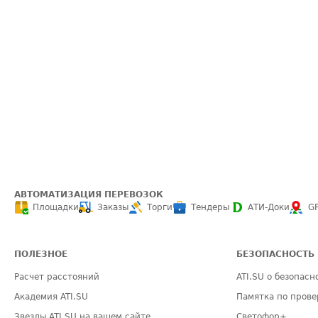
АВТОМАТИЗАЦИЯ ПЕРЕВОЗОК
Площадки
Заказы
Торги
Тендеры
АТИ-Доки
G
ПОЛЕЗНОЕ
БЕЗОПАСНОСТЬ
Расчет расстояний
ATI.SU о безопасн
Академия ATI.SU
Памятка по прове
Звезды ATI.SU на вашем сайте
Светофор+