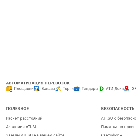
АВТОМАТИЗАЦИЯ ПЕРЕВОЗОК
Площадки
Заказы
Торги
Тендеры
АТИ-Доки
G
ПОЛЕЗНОЕ
БЕЗОПАСНОСТЬ
Расчет расстояний
ATI.SU о безопасн
Академия ATI.SU
Памятка по прове
Звезды ATI.SU на вашем сайте
Светофор+