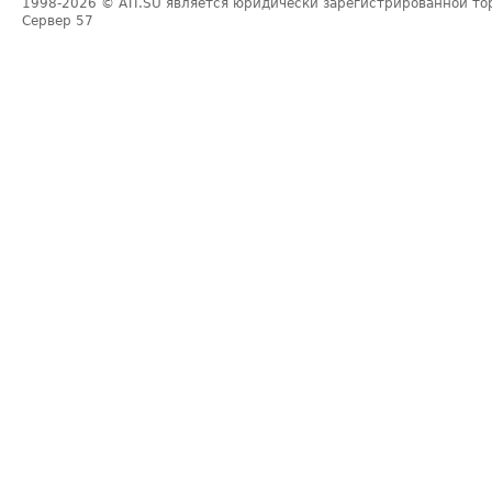
1998-2026
© ATI.SU является юридически зарегистрированной то
Сервер
57