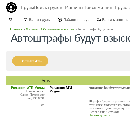
Грузы
Поиск грузов
Машины
Поиск машин
Грузо
Ваши грузы
Добавить груз
Ваши машины
Главная
>
Форумы
>
Обсуждение новостей
>
Автоштрафы будут взы...
Автоштрафы будут взыск
ОТВЕТИТЬ
Автор
Редакция АТИ-Медиа
Редакция АТИ-
Автоштрафы будут взыскив
IT-компания ,
Медиа
Санкт-Петербург
Код:1971890
Штрафы будут направлять в е
этой связи могут ждать авт
#1
взыскивать один отдел прис
Федеральной службы ...
Читать дальше