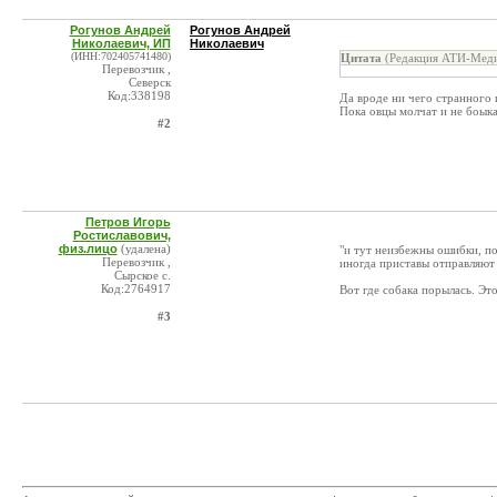
Рогунов Андрей
Рогунов Андрей
Николаевич, ИП
Николаевич
(ИНН:702405741480)
Цитата
(Редакция АТИ-Меди
Перевозчик ,
Северск
Код:338198
Да вроде ни чего странного 
Пока овцы молчат и не боыка
#2
Петров Игорь
Ростиславович,
физ.лицо
(удалена)
"и тут неизбежны ошибки, п
Перевозчик ,
иногда приставы отправляют
Сырское с.
Код:2764917
Вот где собака порылась. Это
#3