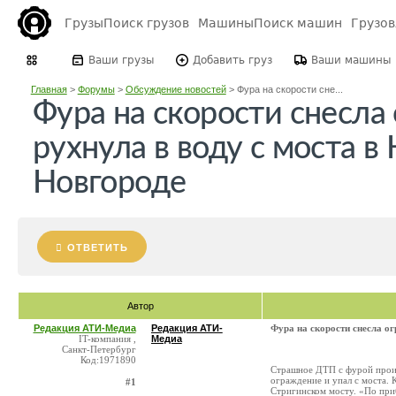
Грузы
Поиск грузов
Машины
Поиск машин
Грузо
Ваши грузы
Добавить груз
Ваши машины
Главная
>
Форумы
>
Обсуждение новостей
>
Фура на скорости сне...
Фура на скорости снесла
рухнула в воду с моста 
Новгороде
ОТВЕТИТЬ
Автор
Редакция АТИ-Медиа
Редакция АТИ-
Фура на скорости снесла о
IT-компания ,
Медиа
Санкт-Петербург
Код:1971890
Страшное ДТП с фурой прои
ограждение и упал с моста.
#1
Стригинском мосту. «По при