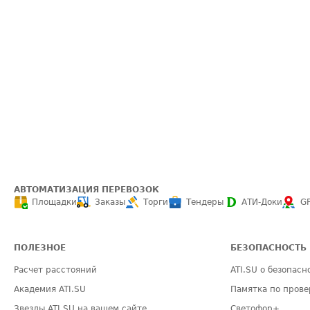
АВТОМАТИЗАЦИЯ ПЕРЕВОЗОК
Площадки
Заказы
Торги
Тендеры
АТИ-Доки
G
ПОЛЕЗНОЕ
БЕЗОПАСНОСТЬ
Расчет расстояний
ATI.SU о безопасн
Академия ATI.SU
Памятка по прове
Звезды ATI.SU на вашем сайте
Светофор+