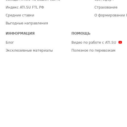
Индекс ATI.SU FTL РФ
Страхование
Средние ставки
О формировании 
Выгодные направления
ИНФОРМАЦИЯ
ПОМОЩЬ
Блог
Видео по работе с ATI.SU
Эксклюзивные материалы
Полезное по перевозкам
Политика конфиденциальности
Часто задаваемые вопросы (FA
Общие положения
Техническая информация
Карта сайта
ЗАДАТЬ ВОПРОС