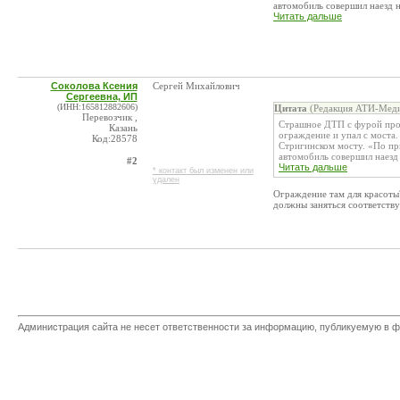
автомобиль совершил наезд на
Читать дальше
Соколова Ксения
Сергей Михайлович
Сергеевна, ИП
(ИНН:165812882606)
Цитата
(Редакция АТИ-Меди
Перевозчик ,
Страшное ДТП с фурой про
Казань
ограждение и упал с моста
Код:28578
Стригинском мосту. «По пр
автомобиль совершил наезд н
#2
Читать дальше
* контакт был изменен или
удален
Ограждение там для красоты
должны заняться соответств
Администрация сайта не несет ответственности за информацию, публикуемую в ф