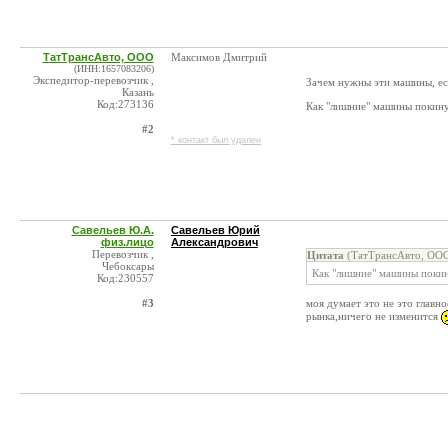
ТатТрансАвто, ООО
Максимов Дмитрий
(ИНН:1657083206)
Экспедитор-перевозчик ,
Зачем нужны эти машины, есл
Казань
Код:273136
Как "лишние" машины покинут
#2
* контакт был удален
Савельев Ю.А.
Савельев Юрий
физ.лицо
Александрович
Перевозчик ,
Цитата
(ТатТрансАвто, ООО
Чебоксары
Как "лишние" машины покину
Код:230557
#3
моя думает это не это главн
рынка,ничего не изменится