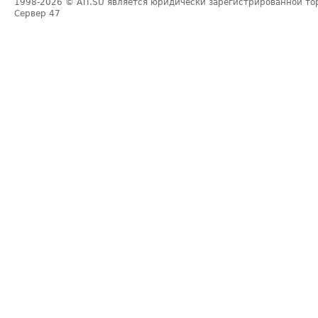
1998-2026
© ATI.SU является юридически зарегистрированной то
Сервер
47