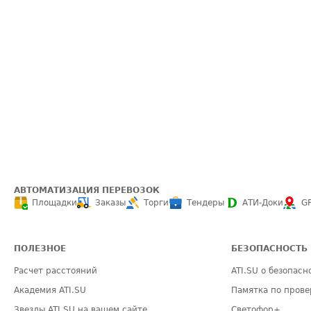
АВТОМАТИЗАЦИЯ ПЕРЕВОЗОК
Площадки
Заказы
Торги
Тендеры
АТИ-Доки
G
ПОЛЕЗНОЕ
БЕЗОПАСНОСТЬ
Расчет расстояний
ATI.SU о безопасн
Академия ATI.SU
Памятка по прове
Звезды ATI.SU на вашем сайте
Светофор+