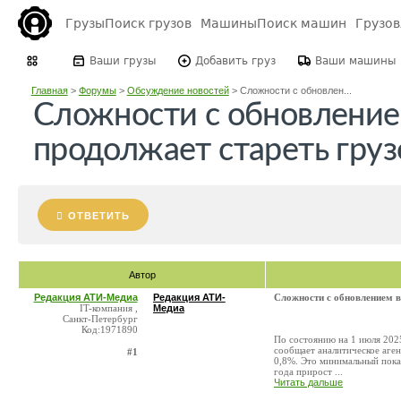
Грузы
Поиск грузов
Машины
Поиск машин
Грузо
Ваши грузы
Добавить груз
Ваши машины
Главная
>
Форумы
>
Обсуждение новостей
>
Сложности с обновлен...
Сложности с обновление
продолжает стареть груз
ОТВЕТИТЬ
Автор
Редакция АТИ-Медиа
Редакция АТИ-
Сложности с обновлением в
IT-компания ,
Медиа
Санкт-Петербург
Код:1971890
По состоянию на 1 июля 2025
сообщает аналитическое аген
#1
0,8%. Это минимальный показ
года прирост ...
Читать дальше