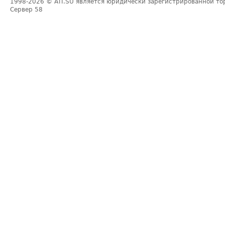
1998-2026
© ATI.SU является юридически зарегистрированной то
Сервер
58