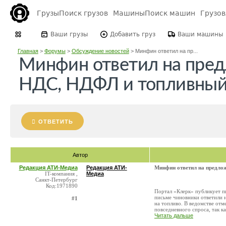
Грузы
Поиск грузов
Машины
Поиск машин
Грузо
Ваши грузы
Добавить груз
Ваши машины
Главная
>
Форумы
>
Обсуждение новостей
>
Минфин ответил на пр...
Минфин ответил на пред
НДС, НДФЛ и топливный
ОТВЕТИТЬ
Автор
Редакция АТИ-Медиа
Редакция АТИ-
Минфин ответил на предло
IT-компания ,
Медиа
Санкт-Петербург
Код:1971890
Портал «Клерк» публикует п
письме чиновники ответили 
#1
на топливо. В ведомстве отм
повседневного спроса, так как
Читать дальше