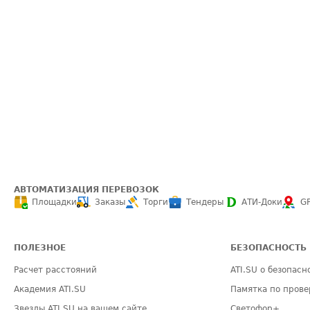
АВТОМАТИЗАЦИЯ ПЕРЕВОЗОК
Площадки
Заказы
Торги
Тендеры
АТИ-Доки
G
ПОЛЕЗНОЕ
БЕЗОПАСНОСТЬ
Расчет расстояний
ATI.SU о безопасн
Академия ATI.SU
Памятка по прове
Звезды ATI.SU на вашем сайте
Светофор+