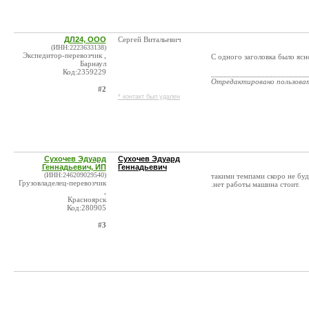
ДЛ24, ООО
Сергей Витальевич
(ИНН:2223633138)
Экспедитор-перевозчик ,
С одного заголовка было ясн
Барнаул
Код:2359229
_______________________
Отредактировано пользова
#2
* контакт был удален
Сухочев Эдуард
Сухочев Эдуард
Геннадьевич, ИП
Геннадьевич
(ИНН:246209029540)
такими темпами скоро не буде
Грузовладелец-перевозчик
.нет работы машина стоит.
,
Красноярск
Код:280905
#3