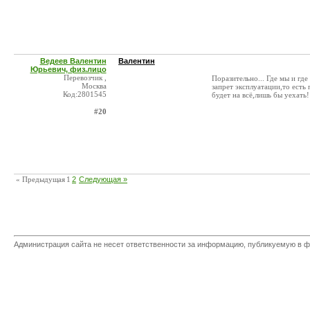
Ведеев Валентин
Валентин
Юрьевич, физ.лицо
Перевозчик ,
Поразительно... Где мы и гд
Москва
запрет эксплуатации,то есть
Код:2801545
будет на всё,лишь бы уехать!
#20
« Предыдущая
1
2
Следующая »
Администрация сайта не несет ответственности за информацию, публикуемую в ф