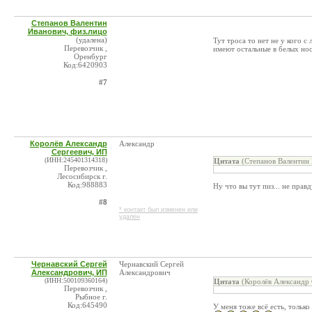
Степанов Валентин
Иванович, физ.лицо
(удалена)
Тут троса то нет не у кого с
Перевозчик ,
имеют остальные в белых но
Оренбург
Код:6420903
#7
Королёв Александр
Александр
Сергеевич, ИП
(ИНН:245401314318)
Цитата
(Степанов Валентин 
Перевозчик ,
Лесосибирск г.
Код:988883
Ну что вы тут пиз... не прав
#8
* контакт был изменен или
удален
Чернавский Сергей
Чернавский Сергей
Александрович, ИП
Александрович
(ИНН:500109360164)
Цитата
(Королёв Александр 
Перевозчик ,
Рыбное г.
Код:645490
У меня тоже всё есть, только