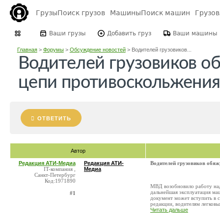
Грузы
Поиск грузов
Машины
Поиск машин
Грузо
Ваши грузы
Добавить груз
Ваши машины
Главная
>
Форумы
>
Обсуждение новостей
>
Водителей грузовиков...
Водителей грузовиков о
цепи противоскольжени
ОТВЕТИТЬ
Автор
Редакция АТИ-Медиа
Редакция АТИ-
Водителей грузовиков обяж
IT-компания ,
Медиа
Санкт-Петербург
Код:1971890
МВД возобновило работу над
дальнейшая эксплуатация ма
#1
документ может вступить в 
редакции, водителям легковых
Читать дальше