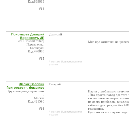
Код:839883
#14
Пономарев Дмитрий
Дмитрий
Борисович, ИП
(ИНН:262608370669)
Мне про лампочки понравил
Перевозчик ,
Ессентуки
Код:470808
#15
* контакт был изменен или
удален
Фесюк Валерий
Валерий
Григорьевич, физ.лицо
Грузовладелец-перевозчик
Парни , проблемы с наличие
,
. Это просто повод для того 
Москва
как поставят на штраф стоян
Код:421596
на доску приборов , в надежд
гайками для граждан без ABC
#16
гражданах.
* контакт был изменен или
Цепи им на ноги нужно одет
удален