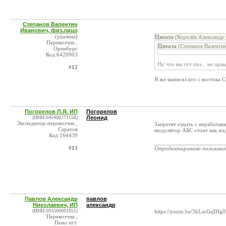
Степанов Валентин
Иванович, физ.лицо
(удалена)
Цитата
(Королёв Александр 
Перевозчик ,
Цитата
(Степанов Валентин
Оренбург
Код:6420903
Ну что вы тут пиз... не пра
#12
Я же написал кто с востока С
Погорелов Л.Я. ИП
Погорелов
(ИНН:645400271158)
Леонид
Экспедитор-перевозчик ,
Запретят ездить с неработаю
Саратов
модулятор АБС стоит как по
Код:164439
_______________________
#13
Отредактировано пользова
Павлов Александр
павлов
Николаевич, ИП
александр
(ИНН:693500001851)
https://youtu.be/3kLscGqIHg0
Перевозчик ,
Пено пгт.