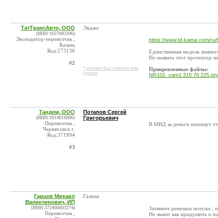
ТатТрансАвто, ООО
Эндже
(ИНН:1657083206)
Экспедитор-перевозчик ,
https://www.td-kama.com/ru/t
Казань
Код:273136
Единственная модель зимнег
Но назвать этот протектор з
#2
* контакт был изменен или
Прикрепленные файлы:
удален
NR101_cam1 315 70 225.pn
Тандем, ООО
Потапов Сергей
(ИНН:3914016880)
Григорьевич
Перевозчик ,
В МВД за деньги напишут ч
Черняховск г.
Код:371994
#3
Гарцев Михаил
Галина
Валентинович, ИП
(ИНН:372400003274)
Затяните ремешок потуже , п
Перевозчик ,
Не знают как придушить и п