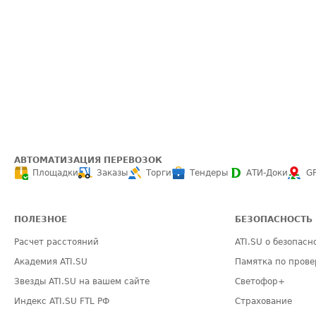
АВТОМАТИЗАЦИЯ ПЕРЕВОЗОК
Площадки
Заказы
Торги
Тендеры
АТИ-Доки
G
ПОЛЕЗНОЕ
БЕЗОПАСНОСТЬ
Расчет расстояний
ATI.SU о безопасн
Академия ATI.SU
Памятка по прове
Звезды ATI.SU на вашем сайте
Светофор+
Индекс ATI.SU FTL РФ
Страхование