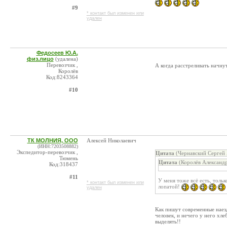
#9
* контакт был изменен или
удален
Федосеев Ю.А.
физ.лицо
(удалена)
Перевозчик ,
А когда расстреливать начнут
Королёв
Код:8243364
#10
ТК МОЛНИЯ, ООО
Алексей Николаевич
(ИНН:7203508882)
Экспедитор-перевозчик ,
Цитата
(Чернавский Сергей 
Тюмень
Цитата
(Королёв Александр
Код:318437
#11
У меня тоже всё есть, толь
* контакт был изменен или
лопатой!
удален
Как пишут современные наез
человек, и нечего у него хл
выделять!!