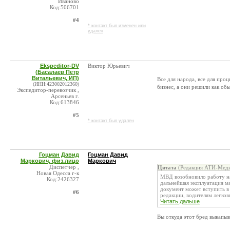
Иваново
Код:506701
#4
* контакт был изменен или
удален
Ekspeditor-DV
Виктор Юрьевич
(Басалаев Петр
Витальевич, ИП)
Все для народа, все для проц
(ИНН:423002012360)
бизнес, а они решили как об
Экспедитор-перевозчик ,
Арсеньев г.
Код:613846
#5
* контакт был удален
Гоцман Давид
Гоцман Давид
Маркович, физ.лицо
Маркович
Диспетчер ,
Цитата
(Редакция АТИ-Меди
Новая Одесса г-к
МВД возобновило работу на
Код:2426327
дальнейшая эксплуатация м
документ может вступить в
#6
редакции, водителям легковы
Читать дальше
Вы откуда этот бред выкапыв