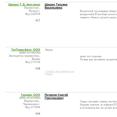
Шишко Т. В. физ.лицо
Шишко Татьяна
Перевозчик ,
Васильевна
Вольск г.
Водителей грузовиков обяжу
Код:542918
конкретней.И вообще зачем 
главное обяжут купить цепи 
#17
ТатТрансАвто, ООО
Эндже
(ИНН:1657083206)
Экспедитор-перевозчик ,
цепи это хорошо.
Казань
Только как заставить водител
Код:273136
#18
* контакт был изменен или
удален
Тандем, ООО
Потапов Сергей
(ИНН:3914016880)
Григорьевич
Перевозчик ,
Скоро заставят самим чистит
Черняховск г.
будешь платить за асфальт.В
Код:371994
в остальном нас не долно вол
#19