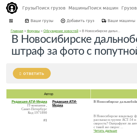
Грузы
Поиск грузов
Машины
Поиск машин
Грузо
Ваши грузы
Добавить груз
Ваши машины
Главная
>
Форумы
>
Обсуждение новостей
>
В Новосибирске дальн...
В Новосибирске дально
штраф за фото с попутн
ОТВЕТИТЬ
Автор
Редакция АТИ-Медиа
Редакция АТИ-
В Новосибирске дальнобой
IT-компания ,
Медиа
Санкт-Петербург
Код:1971890
В Новосибирске владельцу ф
рассказал в группе АСТ-54 в
#1
скорость? Оштрафуют ли авто
с такой же скорос ...
Читать дальше