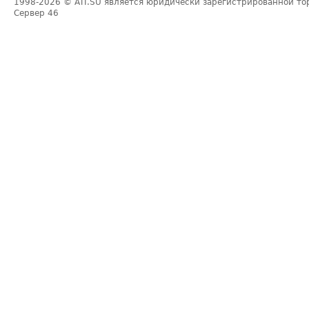
1998-2026
© ATI.SU является юридически зарегистрированной то
Сервер
46