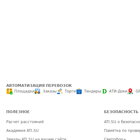
АВТОМАТИЗАЦИЯ ПЕРЕВОЗОК
Площадки
Заказы
Торги
Тендеры
АТИ-Доки
G
ПОЛЕЗНОЕ
БЕЗОПАСНОСТЬ
Расчет расстояний
ATI.SU о безопасн
Академия ATI.SU
Памятка по прове
Звезды ATI.SU на вашем сайте
Светофор+