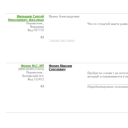
Малышев Сергей
Ирина Александровна
Николаевич, физ.лицо
Перевозчик ,
Что-то стукачей нынче разве
Владимир
Код:507733
#2
* контакт был удален
Фокин М.С. ИП
Фокин Максим
(ИНН:663901313016)
Сергеевич
Перевозчик ,
Пройдя по ссылке ( на исто
Белоярский пгт.
который устанавливается в п
Код:132412
_______________________
#3
Отредактировано пользова