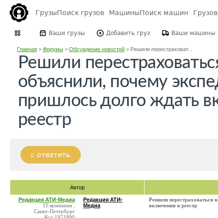
Грузы
Поиск грузов
Машины
Поиск машин
Грузо
Ваши грузы
Добавить груз
Ваши машины
Главная
>
Форумы
>
Обсуждение новостей
>
Решили перестраховат...
Решили перестраховаться
объяснили, почему эксп
пришлось долго ждать в
реестр
ОТВЕТИТЬ
Автор
Редакция АТИ-Медиа
Редакция АТИ-
Решили перестраховаться в
IT-компания ,
Медиа
включения в реестр
Санкт-Петербург
Код:1971890