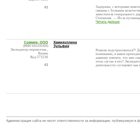
Задержки, с которыми некото
#1
связаны с большим количест
заместитель генерального 
Степанова. — Из-за путаницы 
Читать дальше
Соммер, ООО
Хамидуллина
(ИНН:1655335426)
Зульфия
Экспедитор-перевозчик ,
Решили подстраховаться?! Да
Казань
понимании, в каком преподно
Код:573236
давнему клиенту, что мне ск
этом случае я кто? Экспедит
#2
деятельности составляет ка
Администрация сайта не несет ответственности за информацию, публикуемую в ф