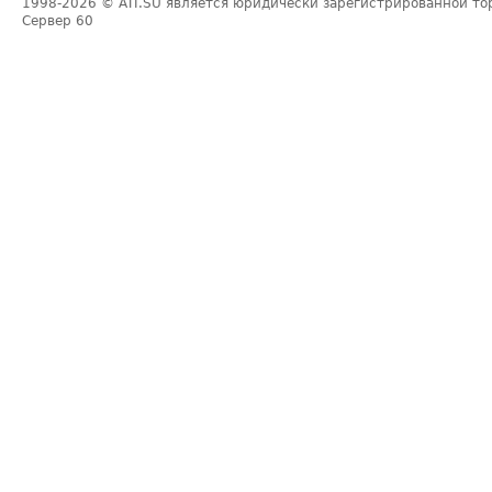
1998-2026
© ATI.SU является юридически зарегистрированной то
Сервер
60