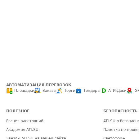
АВТОМАТИЗАЦИЯ ПЕРЕВОЗОК
Площадки
Заказы
Торги
Тендеры
АТИ-Доки
G
ПОЛЕЗНОЕ
БЕЗОПАСНОСТЬ
Расчет расстояний
ATI.SU о безопасн
Академия ATI.SU
Памятка по прове
Звезды ATI.SU на вашем сайте
Светофор+