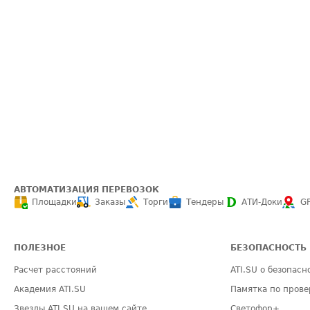
АВТОМАТИЗАЦИЯ ПЕРЕВОЗОК
Площадки
Заказы
Торги
Тендеры
АТИ-Доки
G
ПОЛЕЗНОЕ
БЕЗОПАСНОСТЬ
Расчет расстояний
ATI.SU о безопасн
Академия ATI.SU
Памятка по прове
Звезды ATI.SU на вашем сайте
Светофор+