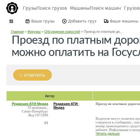
Грузы
Поиск грузов
Машины
Поиск машин
Грузо
Ваши грузы
Добавить груз
Ваши машины
Главная
>
Форумы
>
Обсуждение новостей
>
Проезд по платным до...
Проезд по платным доро
можно оплатить на Госус
ОТВЕТИТЬ
Автор
Редакция АТИ-Медиа
Редакция АТИ-
Проезд по платным дорогам
IT-компания ,
Медиа
Санкт-Петербург
Код:1971890
Водители могут оплатить пр
говорится в сообщении , опу
#1
номер транспортного средст
кабинет. Информация о поездк
Читать дальше