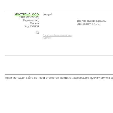
МОСТРАНС, ООО
Андрей
(ИНН:9723251595)
Перевозчик ,
Все что нужно сделать.
Москва
Это оплату с НДС.
Код:257680
#2
* контакт был изменен или
удален
Администрация сайта не несет ответственности за информацию, публикуемую в ф