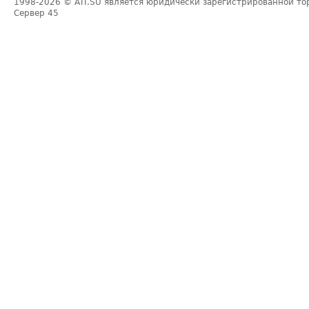
1998-2026
© ATI.SU является юридически зарегистрированной то
Сервер
45