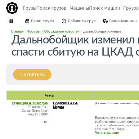
Грузы
Поиск грузов
Машины
Поиск машин
Грузо
Ваши грузы
Добавить груз
Ваши машины
Главная
>
Форумы
>
Обсуждение новостей
>
Дальнобойщик изменил...
Дальнобойщик изменил 
спасти сбитую на ЦКАД 
ОТВЕТИТЬ
Автор
Редакция АТИ-Медиа
Редакция АТИ-
Дальнобойщик изменил мар
IT-компания ,
Медиа
Санкт-Петербург
Код:1971890
Водитель фуры спас дикую н
реабилитации диких животны
#1
Тульской области во время з
сова погибла. Когда ...
Читать дальше