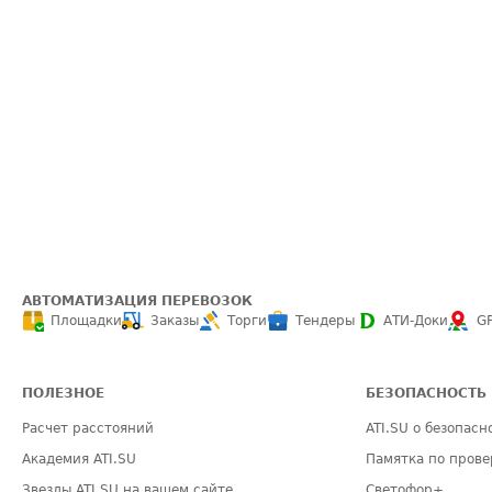
АВТОМАТИЗАЦИЯ ПЕРЕВОЗОК
Площадки
Заказы
Торги
Тендеры
АТИ-Доки
G
ПОЛЕЗНОЕ
БЕЗОПАСНОСТЬ
Расчет расстояний
ATI.SU о безопасн
Академия ATI.SU
Памятка по прове
Звезды ATI.SU на вашем сайте
Светофор+