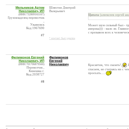
Мельников Артем
Шляхтин Дмитрий
Николаевич, ИП
Валерьевич
(ИНН:732809165167)
Цитата
(алеексеев сергей ан
Грузовладелец-перевозчик
,
Ульяновск
Может шум сильный был - тра
Код:1967690
америка))) - мало ли. Главно
с призывом всех к человечес
#7
* контакт был удален
Филимонов Евгений
Филимонов
Николаевич, ИП
Евгений
(ИНН:701706879560)
Николаевич
Красавчик, что сказать!
И
Перевозчик ,
спасаем, не считаясь ни с ч
Кинешма г.
проехать.....
Код:2038727
#8