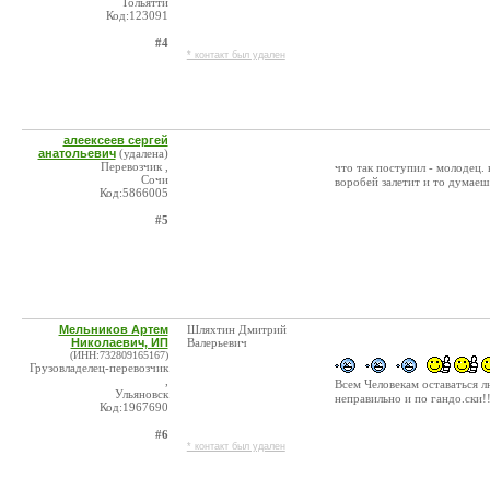
Тольятти
Код:123091
#4
* контакт был удален
алеексеев сергей
анатольевич
(удалена)
Перевозчик ,
что так поступил - молодец. 
Сочи
воробей залетит и то думаеш
Код:5866005
#5
Мельников Артем
Шляхтин Дмитрий
Николаевич, ИП
Валерьевич
(ИНН:732809165167)
Грузовладелец-перевозчик
,
Всем Человекам оставаться л
Ульяновск
неправильно и по гандо.ски!
Код:1967690
#6
* контакт был удален