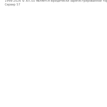
1998-2026
© ATI.SU является юридически зарегистрированной то
Сервер
57