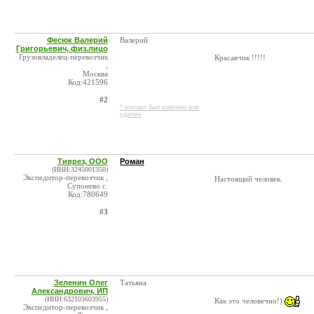
Фесюк Валерий
Валерий
Григорьевич, физ.лицо
Грузовладелец-перевозчик
Красавчик !!!!!
,
Москва
Код:421596
#2
* контакт был изменен или
удален
Тиврез, ООО
Роман
(ИНН:3245001350)
Экспедитор-перевозчик ,
Настоящий человек.
Супонево с.
Код:780649
#3
Зеленин Олег
Татьяна
Александрович, ИП
(ИНН:632103603955)
Как это человечно!)
Экспедитор-перевозчик ,