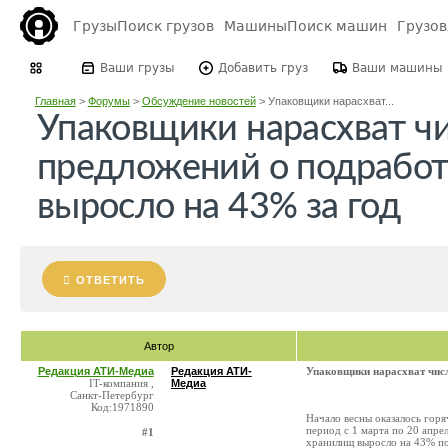
Грузы
Поиск грузов
Машины
Поиск машин
Грузо
Ваши грузы
Добавить груз
Ваши машины
Главная
>
Форумы
>
Обсуждение новостей
>
Упаковщики нарасхват...
Упаковщики нарасхват ч
предложений о подработ
выросло на 43% за год
ОТВЕТИТЬ
Автор
Редакция АТИ-Медиа
Редакция АТИ-
Упаковщики нарасхват числ
IT-компания ,
Медиа
Санкт-Петербург
Код:1971890
Начало весны оказалось горя
период с 1 марта по 20 апре
#1
хранилищ выросло на 43% по