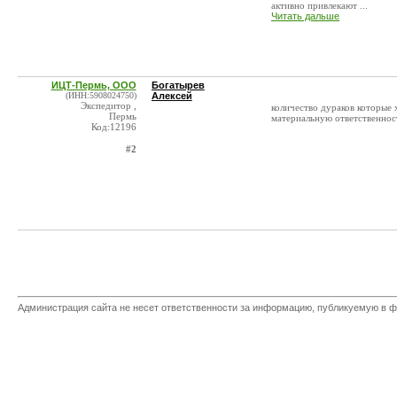
активно привлекают ...
Читать дальше
ИЦТ-Пермь, ООО
Богатырев
(ИНН:5908024750)
Алексей
Экспедитор ,
количество дураков которые х
Пермь
материальную ответственнос
Код:12196
#2
Администрация сайта не несет ответственности за информацию, публикуемую в ф