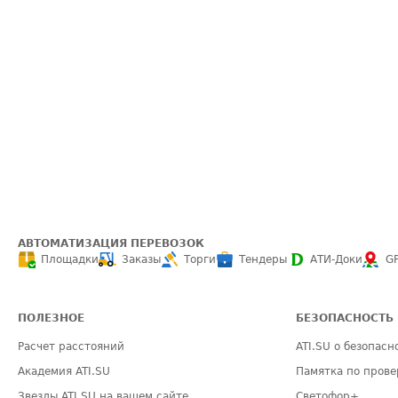
АВТОМАТИЗАЦИЯ ПЕРЕВОЗОК
Площадки
Заказы
Торги
Тендеры
АТИ-Доки
G
ПОЛЕЗНОЕ
БЕЗОПАСНОСТЬ
Расчет расстояний
ATI.SU о безопасн
Академия ATI.SU
Памятка по прове
Звезды ATI.SU на вашем сайте
Светофор+