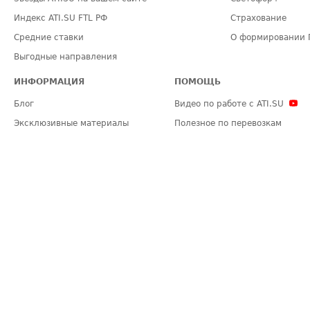
Индекс ATI.SU FTL РФ
Страхование
Средние ставки
О формировании 
Выгодные направления
ИНФОРМАЦИЯ
ПОМОЩЬ
Блог
Видео по работе с ATI.SU
Эксклюзивные материалы
Полезное по перевозкам
Политика конфиденциальности
Часто задаваемые вопросы (FA
Общие положения
Техническая информация
Карта сайта
ЗАДАТЬ ВОПРОС