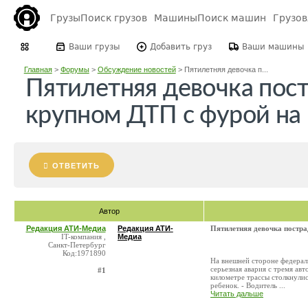
Грузы
Поиск грузов
Машины
Поиск машин
Грузо
Ваши грузы
Добавить груз
Ваши машины
Главная
>
Форумы
>
Обсуждение новостей
>
Пятилетняя девочка п...
Пятилетняя девочка пост
крупном ДТП с фурой на
ОТВЕТИТЬ
Автор
Редакция АТИ-Медиа
Редакция АТИ-
Пятилетняя девочка постр
IT-компания ,
Медиа
Санкт-Петербург
Код:1971890
На внешней стороне федерал
серьезная авария с тремя авт
#1
километре трассы столкнулис
ребенок. - Водитель ...
Читать дальше