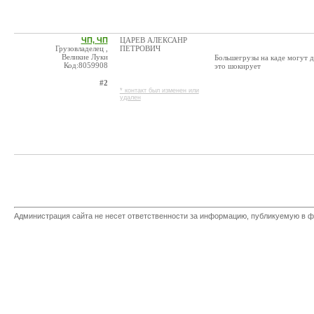
ЧП, ЧП
ЦАРЕВ АЛЕКСАНР
Грузовладелец ,
ПЕТРОВИЧ
Великие Луки
Большегрузы на каде могут д
Код:8059908
это шокирует
#2
* контакт был изменен или
удален
Администрация сайта не несет ответственности за информацию, публикуемую в ф