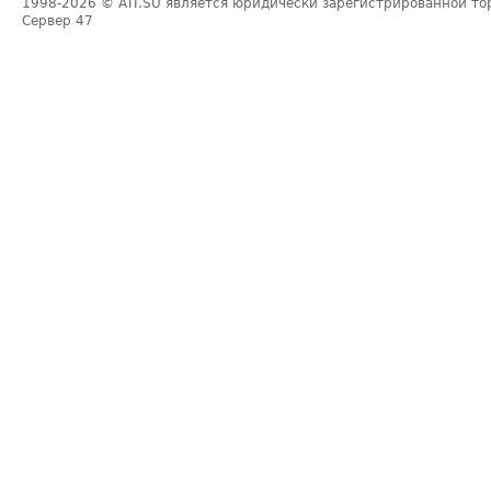
1998-2026
© ATI.SU является юридически зарегистрированной то
Сервер
47