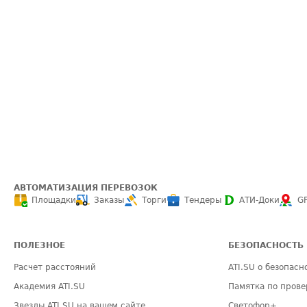
АВТОМАТИЗАЦИЯ ПЕРЕВОЗОК
Площадки
Заказы
Торги
Тендеры
АТИ-Доки
G
ПОЛЕЗНОЕ
БЕЗОПАСНОСТЬ
Расчет расстояний
ATI.SU о безопасн
Академия ATI.SU
Памятка по прове
Звезды ATI.SU на вашем сайте
Светофор+