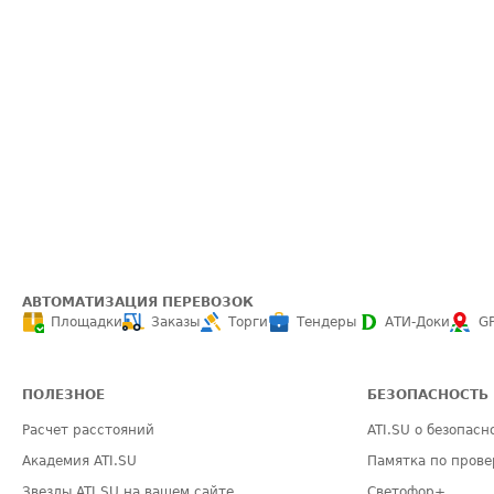
АВТОМАТИЗАЦИЯ ПЕРЕВОЗОК
Площадки
Заказы
Торги
Тендеры
АТИ-Доки
G
ПОЛЕЗНОЕ
БЕЗОПАСНОСТЬ
Расчет расстояний
ATI.SU о безопасн
Академия ATI.SU
Памятка по прове
Звезды ATI.SU на вашем сайте
Светофор+