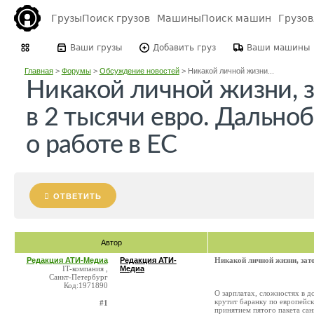
Грузы
Поиск грузов
Машины
Поиск машин
Грузо
Ваши грузы
Добавить груз
Ваши машины
Главная
>
Форумы
>
Обсуждение новостей
>
Никакой личной жизни...
Никакой личной жизни, з
в 2 тысячи евро. Дально
о работе в ЕС
ОТВЕТИТЬ
Автор
Редакция АТИ-Медиа
Редакция АТИ-
Никакой личной жизни, зато
IT-компания ,
Медиа
Санкт-Петербург
Код:1971890
О зарплатах, сложностях в д
крутит баранку по европейск
#1
принятием пятого пакета сан