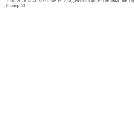
1998-2026
© ATI.SU является юридически зарегистрированной то
Сервер
53