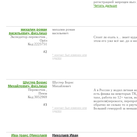
регистрацией запрещен въез .
Читать дальше
михалин роман
михалин роман
васильевич, физ.лицо
васильевич
Экспедитор-перевозчик ,
Стоит ли ехать х... знает ку
Орёл
этом его уже всё зае..до и н
Код:2225751
#2
* контакт был изменен или
удален
Шустер Борис
Шустер Борис
Михайлович, физ.лицо
Михайлович
Перевозчик ,
А в России у водил личная ж
Пенза
есть фишка на некоторых ТК,
Код:3052969
тахе, работа по 12+ часов, ж
водителя(пережоги, перепроб
#3
обратно не сильно то и рвут
* контакт был изменен или
Больший геморрой за меньши
удален
Ива-транс (Николаев
Николаев Иван