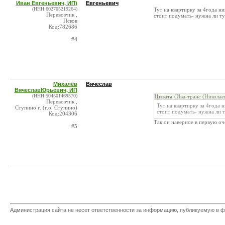
Иван Евгеньевич, ИП)
Евгеньевич
(ИНН:602705219264)
Тут на квартирку за 4года ни
Перевозчик ,
стоит подумать- нужна ли ту
Псков
Код:782686
#4
Михалёв
Вячеслав
ВячеславЮрьевич, ИП
(ИНН:504501469570)
Цитата
(Ива-транс (Николае
Перевозчик ,
Тут на квартирку за 4года н
Ступино г. (г.о. Ступино)
стоит подумать- нужна ли т
Код:204306
Так он наверное в первую оч
#5
Администрация сайта не несет ответственности за информацию, публикуемую в ф