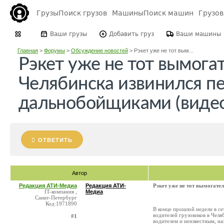
Грузы
Поиск грузов
Машины
Поиск машин
Грузо
Ваши грузы
Добавить груз
Ваши машины
Главная
>
Форумы
>
Обсуждение новостей
>
Рэкет уже не тот вым...
Рэкет уже не тот вымогат
Челябинска извинился п
дальнобойщиками (видео
ОТВЕТИТЬ
Автор
Редакция АТИ-Медиа
Редакция АТИ-
Рэкет уже не тот вымогате
IT-компания ,
Медиа
Санкт-Петербург
Код:1971890
В конце прошлой недели в се
водителей грузовиков в Челя
#1
водителем и неизвестным, на