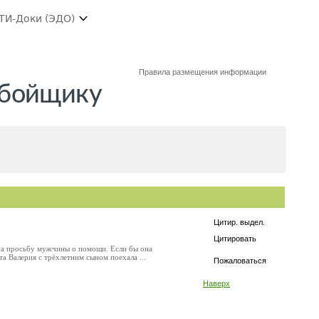
ТИ-Доки (ЭДО)
Правила размещения информации
обойщику
Цитир. выдел.
Цитировать
на просьбу мужчины о помощи. Если бы она
а Валерия с трёхлетним сыном поехала ...
Пожаловаться
Наверх