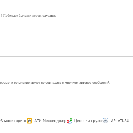
 ! Побольше бы таких неровнодушных .
оруме, и ее мнение может не совпадать с мнением авторов сообщений.
PS-мониторинг
АТИ Мессенджер
Цепочки грузов
API ATI.SU