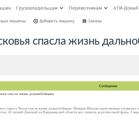
ашин
Грузовладельцам
Перевозчикам
АТИ-Доки
А
Ваши машины
Добавить машину
Заказы
ковья спасла жизнь дальн
Сообщение
вья спасла жизнь дальнобойщику
ого округа Чехов спасла жизнь дальнобойщику. Валерия Шихова единственная отозвалась 
гие, 42-летний Дмитрий из Владимирской области мог умереть за рулём своей фуры. 3 март