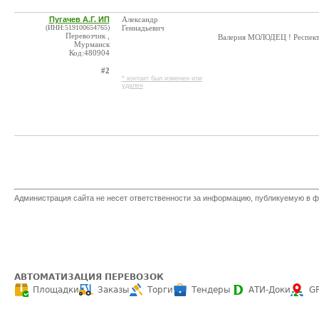
Пугачев А.Г. ИП
Александр
(ИНН:519100654765)
Геннадьевич
Перевозчик ,
Валерия МОЛОДЕЦ ! Респект
Мурманск
Код:480904
#2
* контакт был изменен или
удален
Администрация сайта не несет ответственности за информацию, публикуемую в ф
АВТОМАТИЗАЦИЯ ПЕРЕВОЗОК
Площадки
Заказы
Торги
Тендеры
АТИ-Доки
G