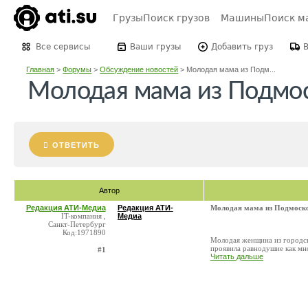
Грузы
Поиск грузов
Машины
Поиск м
Все сервисы
Ваши грузы
Добавить груз
Главная
>
Форумы
>
Обсуждение новостей
>
Молодая мама из Подм...
Молодая мама из Подмос
ОТВЕТИТЬ
Автор
Редакция АТИ-Медиа
Редакция АТИ-
Молодая мама из Подмоско
IT-компания ,
Медиа
Санкт-Петербург
Код:1971890
Молодая женщина из городск
проявила равнодушие как мно
#1
Читать дальше