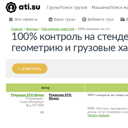
Грузы
Поиск грузов
Машины
Поиск м
Все сервисы
Ваши грузы
Добавить груз
Главная
>
Форумы
>
Обсуждение новостей
>
100% контроль на сте...
100% контроль на стенд
геометрию и грузовые х
ОТВЕТИТЬ
Автор
Редакция АТИ-Медиа
Редакция АТИ-
100% контроль на стенде к
IT-компания ,
Медиа
Санкт-Петербург
Код:1971890
НПФ «Рессора» производит р
деталь: от ее геометрии и г
#1
Читать дальше