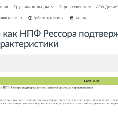
ашин
Грузовладельцам
Перевозчикам
АТИ-Доки
А
Ваши машины
Добавить машину
Заказы
е как НПФ Рессора подтвер
арактеристики
Сообщение
ак НПФ Рессора подтверждает геометрию и грузовые характеристики
ессоры и компоненты подвески для коммерческого транспорта и прицепной техники. Для вл
рузовых характеристик зависят устойчивость и управляемость автомобиля, равномерность рас