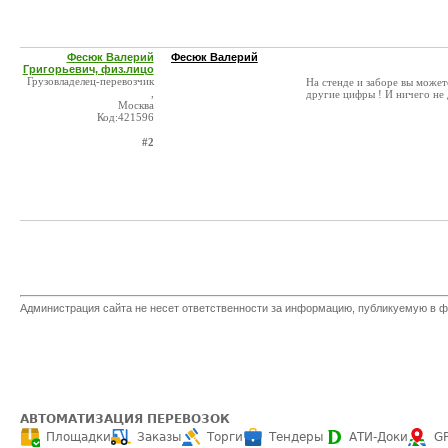
Фесюк Валерий
Фесюк Валерий
Григорьевич, физ.лицо
Грузовладелец-перевозчик
На стенде и заборе вы может
,
другие цифры ! И ничего не 
Москва
Код:421596
#2
Администрация сайта не несет ответственности за информацию, публикуемую в ф
АВТОМАТИЗАЦИЯ ПЕРЕВОЗОК
Площадки
Заказы
Торги
Тендеры
АТИ-Доки
G