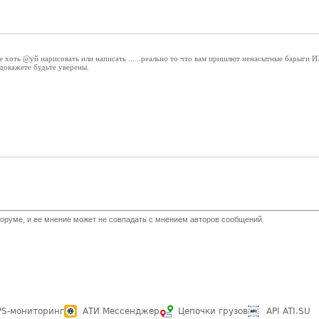
е хоть @уй нарисовать или написать ......реально то что вам пришлют ненасытные барыги 
докажете будьте уверены.
оруме, и ее мнение может не совпадать с мнением авторов сообщений.
PS-мониторинг
АТИ Мессенджер
Цепочки грузов
API ATI.SU