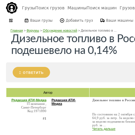
Грузы
Поиск грузов
Машины
Поиск машин
Грузо
Ваши грузы
Добавить груз
Ваши машины
Главная
>
Форумы
>
Обсуждение новостей
>
Дизельное топливо в ...
Дизельное топливо в Рос
подешевело на 0,14%
ОТВЕТИТЬ
Автор
Редакция АТИ-Медиа
Редакция АТИ-
Дизельное топливо в Росси
IT-компания ,
Медиа
Санкт-Петербург
Код:1971890
По состоянию на 2 октября с
64,9 руб. за литр. За неделю
#1
за неделю подешевели бензин
руб. за ...
Читать дальше