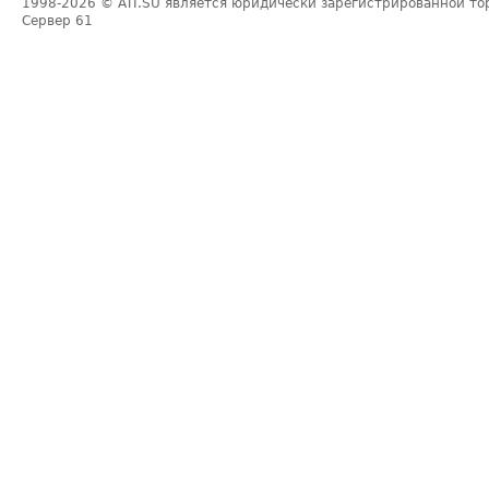
1998-2026
© ATI.SU является юридически зарегистрированной то
Сервер
61