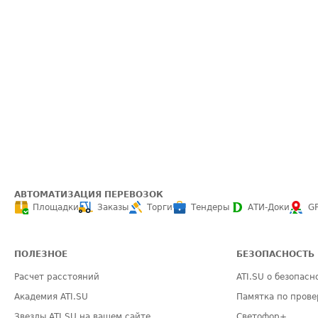
АВТОМАТИЗАЦИЯ ПЕРЕВОЗОК
Площадки
Заказы
Торги
Тендеры
АТИ-Доки
G
ПОЛЕЗНОЕ
БЕЗОПАСНОСТЬ
Расчет расстояний
ATI.SU о безопасн
Академия ATI.SU
Памятка по прове
Звезды ATI.SU на вашем сайте
Светофор+