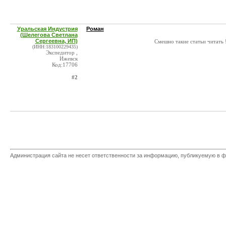
Уральская Индустрия
Роман
(Шелегова Светлана
Сергеевна, ИП)
Смешно такие статьи читать !
(ИНН:183100229435)
Экспедитор ,
Ижевск
Код:17706
#2
Администрация сайта не несет ответственности за информацию, публикуемую в ф