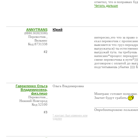
отметил, что в поправках буде
Читать дальше
ANNYTRANS
Юрий
(ИНН:302823590)
Перевозчик ,
интересно,это что за право о
Вильнюс
ехал перевозчик с прописанн
Код:8731338
выясняется что груз переадр
выгружаться) ты естественно
#2
выгружай тута. ты требуешь 
написано*процесс переадрес
смене перевозчика в пути*)))
договором с оплатой до выг
подсчитываешь убытки )))) 
Гавриленко Ольга
Ольга Владимировна
Владимировна,
физ.лицо
Минтранс готовит поправки..
Перевозчик ,
Значит будут грабить
Нижний Новгород
Код:52100
_______________________
Отредактировано пользова
#3
* контакт был изменен или
удален