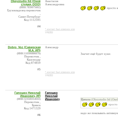
Okeystudio ltd (Окей
Анастасия
студия, ООО)
Александровна
(ИНН:7839075602)
просто н
Грузовладелец-перевозчик
,
Санкт-Петербург
Код:1112595
#4
* контакт был изменен или
удален
Dobro_Voz (Савирская
Александр
М.А. ИП)
(ИНН:110300886678)
Значит ещё будет хуже.
Перевозчик ,
Краснодар
Код:874859
#5
* контакт был изменен или
удален
Гапошко Николай
Гапошко
Иванович, ИП
Николай
(ИНН:323500354043)
Иванович
Цитата
(Okeystudio ltd (Оке
Перевозчик ,
просто 
Брянск
Код:1471329
надо же показывать активную
#6