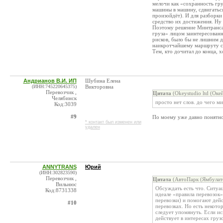
мелочи как «сохранность гру
машины в машину, сдвигаться
произойдёт). И для разборки
средство их достижения. Ну 
Поэтому решение Минтранса 
груза» лицом заинтересован
рисков, было бы не лишним д
наикротчайшему маршруту с
Тем, кто дочитал до конца, х
Андрианов В.И. ИП
Шубина Елена
(ИНН:745220645375)
Викторовна
Перевозчик ,
Цитата
(Okeystudio ltd (Оке
Челябинск
просто нет слов. до чего м
Код:3039
#9
По моему уже давно понятно
* контакт был изменен или
удален
ANNYTRANS
Юрий
(ИНН:302823590)
Перевозчик ,
Цитата
(АвтоПарк (Ямбулато
Вильнюс
Обсуждать есть что. Ситуац
Код:8731338
идеале «правила перевозок»
перевозки) и помогают дейс
#10
перевозках. Но есть некото
следует упомянуть. Если ис
действует в интересах груз