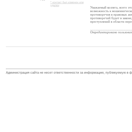
* контакт был изменен или
удален
Уважаемый коллега, всего э
возможность к мошеннически
противоречия в правовых акт
противоречий будет в законе
преступлений в области перево
_______________________
Отредактировано пользова
Администрация сайта не несет ответственности за информацию, публикуемую в ф