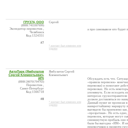
ГРУЗ74, ООО
Сергей
(ИНН:7453307699)
Экспедитор-перевозчик ,
а при самовывозе кто будит 
Челябинск
Код:1324351
#7
* контакт был изменен или
удален
АвтоПарк (Ямбулатов
Ямбулатов Сергей
Сергей Клементьевич,
Клементьевич
ИП)
Обсуждать есть что. Ситуаци
(ИНН:280701704763)
«правила перевозок» конечно
Перевозчик ,
перевозки) и помогают дейст
Санкт-Петербург
перевозках. Но есть некотор
Код:1566718
упомянуть. Если исходить из 
интересах грузоотправителя и
#8
должен доставляться по наи
* контакт был изменен или
Данный пункт не прописан в 
удален
наикротчайшему маршруту по
выглядело бы приемлемо как д
«прозрачная». Но есть одно,
перевозок, которые могут сы
сиюминутную прибыль они по
была бы выгодна «ИМ». И их 
перевозчиков и провезти гру