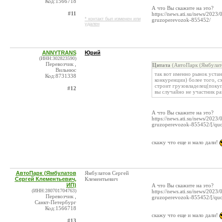
Код:1566718
А что Вы скажите на это?
#11
https://news.ati.su/news/2023
* контакт был изменен или
gruzoperevozok-855452/
удален
ANNYTRANS
Юрий
(ИНН:302823590)
Перевозчик ,
Цитата
(АвтоПарк (Ямбулато
Вильнюс
так вот именно рынок уста
Код:8731338
конкуренции) более того, 
строит грузовладелец(покуп
#12
вы случайно не участник ра
А что Вы скажите на это?
https://news.ati.su/news/2023
gruzoperevozok-855452/[/quo
скажу что еще и мало дали!
АвтоПарк (Ямбулатов
Ямбулатов Сергей
Сергей Клементьевич,
Клементьевич
ИП)
А что Вы скажите на это?
(ИНН:280701704763)
https://news.ati.su/news/2023
Перевозчик ,
gruzoperevozok-855452/[/quo
Санкт-Петербург
Код:1566718
скажу что еще и мало дали!
#13