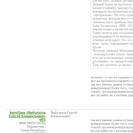
случае груз, должен доста
Данный пункт не прописан 
наикротчайшему маршруту п
выглядело бы приемлемо как 
«прозрачная». Но есть одно
перевозок, которые могут с
сиюминутную прибыль они п
была бы выгодна «ИМ». И их
перевозчиков и провезти гр
Такие мелочи как «сохранно
перекидываться из машины в
отменял если вдруг что-то 
ведь «цель» оправдывает ср
груза».
Поэтому решение Минтранс
«переадресовке груза» лиц
исходя из возможных риско
доставлять «по наикротча
Тем, кто дочитал до конца,
дочитал...и что то странное 
вот вы противопоставляете 
так вот именно рынок устан
конкуренции) более того, с
строит грузовладелец(покупа
вы случайно не участник раз
АвтоПарк (Ямбулатов
Ямбулатов Сергей
Сергей Клементьевич,
Клементьевич
ИП)
так вот именно рынок устан
(ИНН:280701704763)
конкуренции) более того, с
Перевозчик ,
строит грузовладелец(покупа
Санкт-Петербург
вы случайно не участник раз