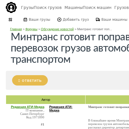
Грузы
Поиск грузов
Машины
Поиск машин
Грузо
Ваши грузы
Добавить груз
Ваши машины
Главная
>
Форумы
>
Обсуждение новостей
>
Минтранс готовит поп...
Минтранс готовит попра
перевозок грузов автом
транспортом
ОТВЕТИТЬ
Автор
Редакция АТИ-Медиа
Редакция АТИ-
Минтранс готовит поправк
IT-компания ,
Медиа
Санкт-Петербург
Код:1971890
В ближайшее время Минтранс
перевозок грузов автомобил
#1
рассказал директор департа