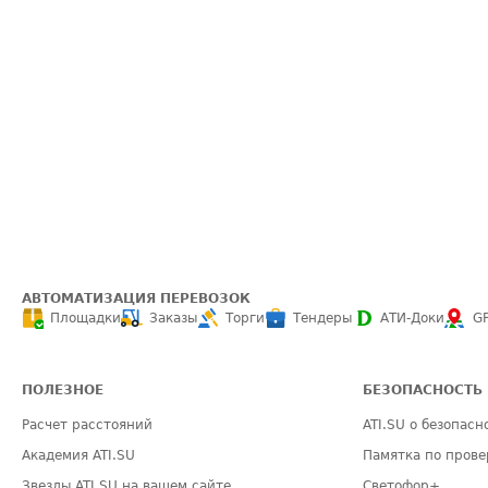
АВТОМАТИЗАЦИЯ ПЕРЕВОЗОК
Площадки
Заказы
Торги
Тендеры
АТИ-Доки
G
ПОЛЕЗНОЕ
БЕЗОПАСНОСТЬ
Расчет расстояний
ATI.SU о безопасн
Академия ATI.SU
Памятка по прове
Звезды ATI.SU на вашем сайте
Светофор+