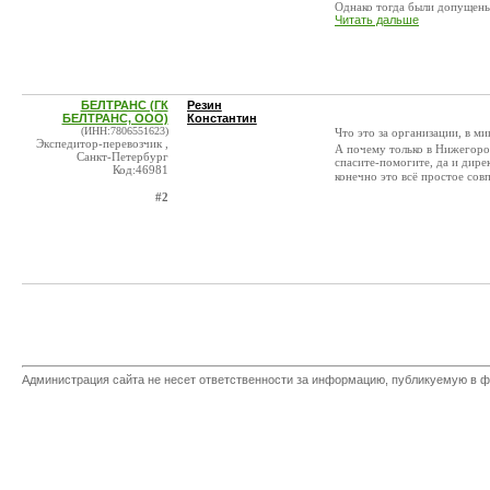
Однако тогда были допущены 
Читать дальше
БЕЛТРАНС (ГК
Резин
БЕЛТРАНС, ООО)
Константин
(ИНН:7806551623)
Что это за организации, в м
Экспедитор-перевозчик ,
А почему только в Нижегоро
Санкт-Петербург
спасите-помогите, да и дире
Код:46981
конечно это всё простое сов
#2
Администрация сайта не несет ответственности за информацию, публикуемую в ф