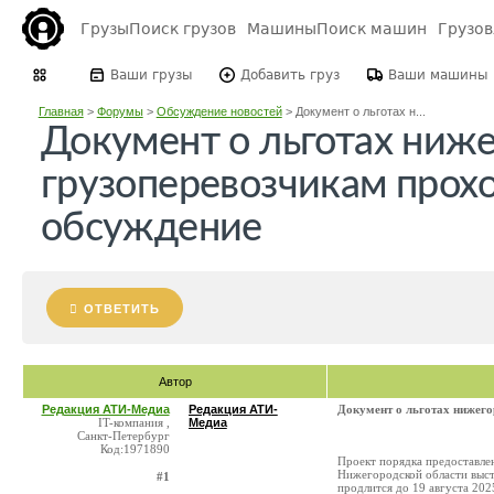
Грузы
Поиск грузов
Машины
Поиск машин
Грузо
Ваши грузы
Добавить груз
Ваши машины
Главная
>
Форумы
>
Обсуждение новостей
>
Документ о льготах н...
Документ о льготах ниж
грузоперевозчикам прох
обсуждение
ОТВЕТИТЬ
Автор
Редакция АТИ-Медиа
Редакция АТИ-
Документ о льготах нижего
IT-компания ,
Медиа
Санкт-Петербург
Код:1971890
Проект порядка предоставле
Нижегородской области выст
#1
продлится до 19 августа 202