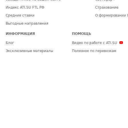
Индекс ATI.SU FTL РФ
Страхование
Средние ставки
О формировании 
Выгодные направления
ИНФОРМАЦИЯ
ПОМОЩЬ
Блог
Видео по работе с ATI.SU
Эксклюзивные материалы
Полезное по перевозкам
Политика конфиденциальности
Часто задаваемые вопросы (FA
Общие положения
Техническая информация
Карта сайта
ЗАДАТЬ ВОПРОС