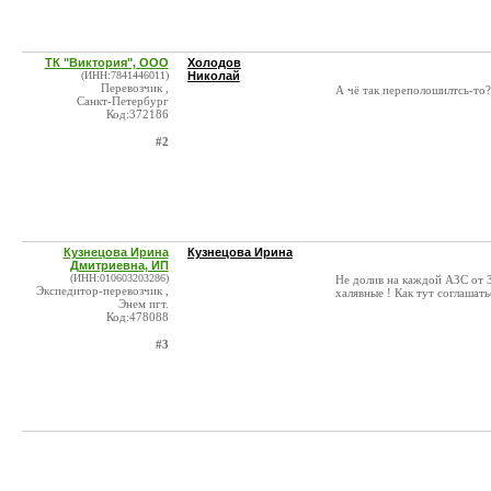
ТК "Виктория", ООО
Холодов
(ИНН:7841446011)
Николай
Перевозчик ,
А чё так переполошилтсь-то?
Санкт-Петербург
Код:372186
#2
Кузнецова Ирина
Кузнецова Ирина
Дмитриевна, ИП
(ИНН:010603203286)
Не долив на каждой АЗС от 
Экспедитор-перевозчик ,
халявные ! Как тут соглашат
Энем пгт.
Код:478088
#3