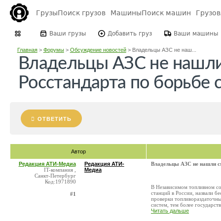
Грузы
Поиск грузов
Машины
Поиск машин
Грузо
Ваши грузы
Добавить груз
Ваши машины
Главная
>
Форумы
>
Обсуждение новостей
>
Владельцы АЗС не наш...
Владельцы АЗС не нашли
Росстандарта по борьбе 
ОТВЕТИТЬ
Автор
Редакция АТИ-Медиа
Редакция АТИ-
Владельцы АЗС не нашли см
IT-компания ,
Медиа
Санкт-Петербург
Код:1971890
В Независимом топливном со
станций в России, назвали 
#1
проверки топливораздаточных
систем, тем более государств 
Читать дальше