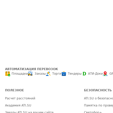
АВТОМАТИЗАЦИЯ ПЕРЕВОЗОК
Площадки
Заказы
Торги
Тендеры
АТИ-Доки
G
ПОЛЕЗНОЕ
БЕЗОПАСНОСТЬ
Расчет расстояний
ATI.SU о безопасн
Академия ATI.SU
Памятка по прове
Звезды ATI.SU на вашем сайте
Светофор+