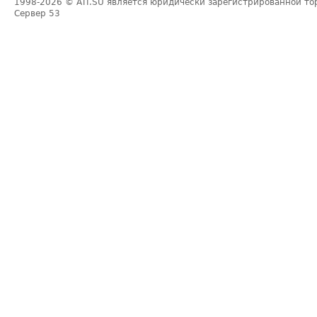
1998-2026
© ATI.SU является юридически зарегистрированной то
Сервер
53