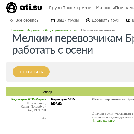
Грузы
Поиск грузов
Машины
Поиск м
Все сервисы
Ваши грузы
Добавить груз
Главная
>
Форумы
>
Обсуждение новостей
>
Мелким перевозчикам ...
Мелким перевозчикам Бр
работать с осени
ОТВЕТИТЬ
Автор
Редакция АТИ-Медиа
Редакция АТИ-
Мелким перевозчикам Брянс
IT-компания ,
Медиа
Санкт-Петербург
Код:1971890
С начала осени участникам 
компаний и индивидуальных 
#1
Читать дальше