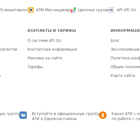
PS-мониторинг
АТИ Мессенджер
Цепочки грузов
API ATI.SU
КОНТАКТЫ И ТАРИФЫ
ИНФОРМАЦИ
О системе ATI.SU
Блог
рагентов
Контактная информация
Эксклюзивные
Реклама на сайте
Политика кон
Тарифы
Общие полож
а
Карта сайта
ую группу
Вступайте в официальную группу
Канал АТИ с 
АТИ в Одноклассниках
по работе с с