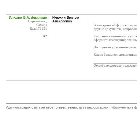
Илюхин В.А. физ.лицо
Илюхин Виктор
Перевозчик ,
Алексеевич
Самара
В электронный формат пере
Код:178651
другие документы, сопрово
#2
Как ранее напоминали в упр
оформить квалифицированные
По оценкам участников рынк
.............
Каким боком эти документы 
_______________________
Отредактировано пользова
Администрация сайта не несет ответственности за информацию, публикуемую в ф