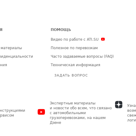
Я
ПОМОЩЬ
Видео по работе с ATI.SU
 материалы
Полезное по перевозкам
фиденциальности
Часто задаваемые вопросы (FAQ)
ения
Техническая информация
ЗАДАТЬ ВОПРОС
Экспертные материалы
Узна
и новости обо всем, что связано
инструкциями
возм
с автомобильными
ервисом
свеж
грузоперевозками, на нашем
логи
Дзене