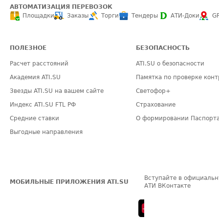
АВТОМАТИЗАЦИЯ ПЕРЕВОЗОК
Площадки
Заказы
Торги
Тендеры
АТИ-Доки
G
ПОЛЕЗНОЕ
БЕЗОПАСНОСТЬ
Расчет расстояний
ATI.SU о безопасности
Академия ATI.SU
Памятка по проверке конт
Звезды ATI.SU на вашем сайте
Светофор+
Индекс ATI.SU FTL РФ
Страхование
Средние ставки
О формировании Паспорт
Выгодные направления
Вступайте в официальн
МОБИЛЬНЫЕ ПРИЛОЖЕНИЯ ATI.SU
АТИ ВКонтакте