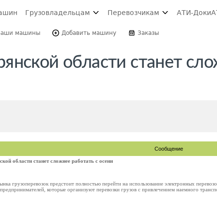
ашин
Грузовладельцам
Перевозчикам
АТИ-Доки
А
Ваши машины
Добавить машину
Заказы
янской области станет сл
Сообщение
кой области станет сложнее работать с осени
рынка грузоперевозок предстоит полностью перейти на использование электронных перевоз
предпринимателей, которые организуют перевозки грузов с привлечением наемного транспо