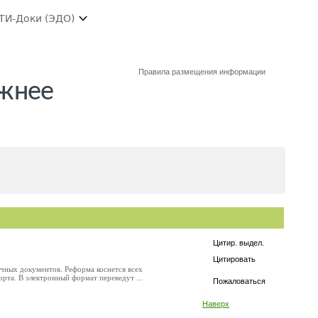
ТИ-Доки (ЭДО)
Правила размещения информации
ожнее
Цитир. выдел.
Цитировать
очных документов. Реформа коснется всех
рта. В электронный формат переведут ...
Пожаловаться
Наверх