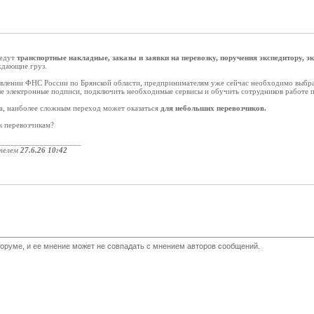
ведут
транспортные накладные, заказы и заявки на перевозку, поручения экспедитору, 
ждающие груз.
авлении ФНС России по Брянской области, предпринимателям уже сейчас необходимо выбр
 электронные подписи, подключить необходимые сервисы и обучить сотрудников работе п
а, наиболее сложным переход может оказаться
для небольших перевозчиков.
к перевозчикам?
____________________
телем
27.6.26 10:42
оруме, и ее мнение может не совпадать с мнением авторов сообщений.