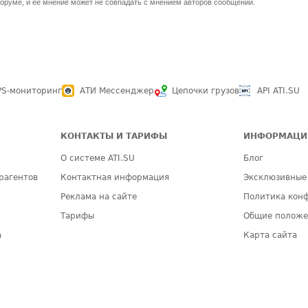
оруме, и ее мнение может не совпадать с мнением авторов сообщений.
PS-мониторинг
АТИ Мессенджер
Цепочки грузов
API ATI.SU
КОНТАКТЫ И ТАРИФЫ
ИНФОРМАЦИ
О системе ATI.SU
Блог
рагентов
Контактная информация
Эксклюзивные
Реклама на сайте
Политика кон
Тарифы
Общие полож
а
Карта сайта