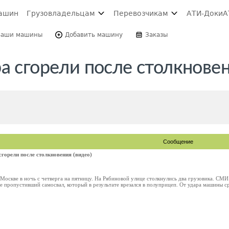
ашин
Грузовладельцам
Перевозчикам
АТИ-Доки
А
Ваши машины
Добавить машину
Заказы
а сгорели после столкновен
Сообщение
горели после столкновения (видео)
оскве в ночь с четверга на пятницу. На Рябиновой улице столкнулись два грузовика. СМИ
е пропустивший самосвал, который в результате врезался в полуприцеп. От удара машины сра