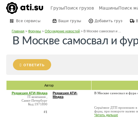
Грузы
Поиск грузов
Машины
Поиск м
Все сервисы
Ваши грузы
Добавить груз
Главная
>
Форумы
>
Обсуждение новостей
>
В Москве самосвал и ...
В Москве самосвал и фур
ОТВЕТИТЬ
Автор
Редакция АТИ-Медиа
Редакция АТИ-
В Москве самосвал и фура с
IT-компания ,
Медиа
Санкт-Петербург
Код:1971890
Серьёзное ДТП произошло в М
фуры, при повороте налево н
#1
Читать дальше