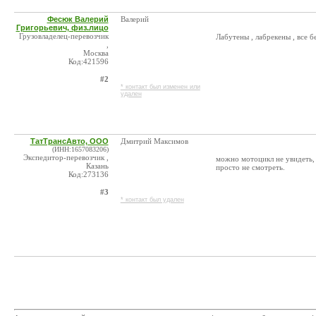
Фесюк Валерий
Валерий
Григорьевич, физ.лицо
Грузовладелец-перевозчик
Лабутены , лабрекены , все бе
,
Москва
Код:421596
#2
* контакт был изменен или
удален
ТатТрансАвто, ООО
Дмитрий Максимов
(ИНН:1657083206)
Экспедитор-перевозчик ,
можно мотоцикл не увидеть, 
Казань
просто не смотреть.
Код:273136
#3
* контакт был удален