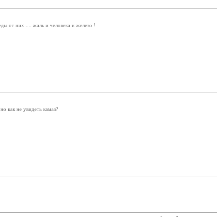
ды от них .... жаль и человека и железо !
но как не увидеть камаз?