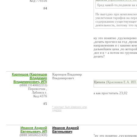
Код:779316
бред какой-то,подняли на 
#4
Не выгодно при комплексном 
увеличения тарифов на пер
содержанию существующего 
деятельность, потому что п
ну это понятно ,грузоперево
,делать прогноз на год ,пров
направлениям и с какими ком
дальнейшем цена ,по которой
,все я в + а потом по групп
делать?
Карпецов (Карпецов
Карпецов Владимир
Владимир
Владимирович
Владимирович, ИП)
Цитата
(Красников Е.А. ИП 
(ИНН:231400022213)
Перевозчик ,
Лабинск г.
а как просчитать 23,02
Код:4376
#5
* контакт был изменен или
удален
Иванов Андрей
Иванов Андрей
Евгеньевич, ИП
Евгеньевич
(ИНН:500506522439)
"ну это понятно ,грузоперев