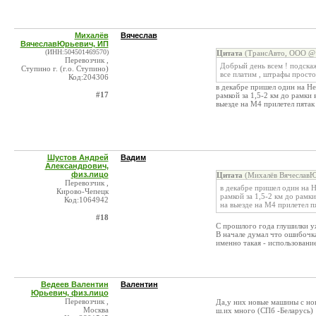
Михалёв
Вячеслав
ВячеславЮрьевич, ИП
(ИНН:504501469570)
Цитата
(ТрансАвто, ООО @ 
Перевозчик ,
Добрый день всем ! подскаж
Ступино г. (г.о. Ступино)
все платим , штрафы просто 
Код:204306
в декабре пришел один на Н
#17
рамкой за 1,5-2 км до рамки 
выезде на М4 прилетел пятак
Шустов Андрей
Вадим
Александрович,
физ.лицо
Цитата
(Михалёв ВячеславЮ
Перевозчик ,
в декабре пришел один на 
Кирово-Чепецк
рамкой за 1,5-2 км до рамк
Код:1064942
на выезде на М4 прилетел п
#18
С прошлого года глушилки у
В начале думал что ошибочка
именно такая - использова
Ведеев Валентин
Валентин
Юрьевич, физ.лицо
Перевозчик ,
Да,у них новые машины с но
Москва
ш.их много (СПб -Беларусь)