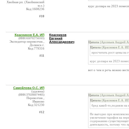
Хвойная рп. (Хвойнинский
м.о.)
курс доллара на 2023 помес
Код:1608236
#10
Красников Е.А. ИП
Красников
(ИНН:650702756163)
Евгений
Экспедитор-перевозчик ,
Александрович
Цитата
(Арсеньев Андрей Ан
Долинск г.
Цитата
(Красников Е.А. ИП
Код:779316
просчитать рост цены на 
#11
курс доллара на 2023 поме
вот о чем и речь можно вест
Самойлова О.С. ИП
(удалена)
(ИНН:370266074405)
Цитата
(Арсеньев Андрей Ан
Перевозчик ,
Цитата
(Красников Е.А. ИП
Иваново
Код:321230
бред какой-то,подняли на 
#12
Не выгодно при комплексном 
увеличения тарифов на пер
содержанию существующего 
деятельность, потому что п