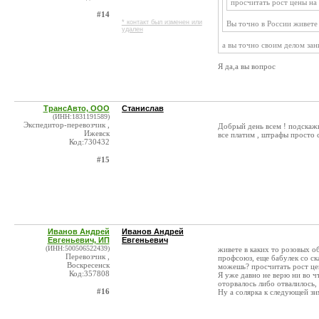
просчитать рост цены на
#14
* контакт был изменен или
Вы точно в России живете
удален
а вы точно своим делом зан
Я да,а вы вопрос
ТрансАвто, ООО
Станислав
(ИНН:1831191589)
Экспедитор-перевозчик ,
Добрый день всем ! подскажи
Ижевск
все платим , штрафы просто с
Код:730432
#15
Иванов Андрей
Иванов Андрей
Евгеньевич, ИП
Евгеньевич
(ИНН:500506522439)
живете в каких то розовых об
Перевозчик ,
профсоюз, еще бабулек со ск
Воскресенск
можешь? просчитать рост це
Код:357808
Я уже давно не верю ни во чт
оторвалось либо отвалилось, 
#16
Ну а солярка к следующей зи