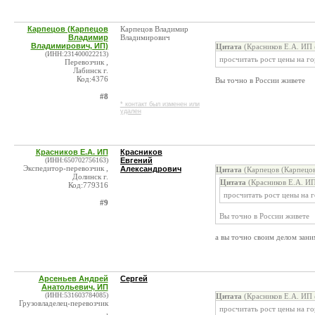
Карпецов (Карпецов
Карпецов Владимир
Владимир
Владимирович
Владимирович, ИП)
Цитата
(Красников Е.А. ИП 
(ИНН:231400022213)
просчитать рост цены на г
Перевозчик ,
Лабинск г.
Код:4376
Вы точно в России живете
#8
* контакт был изменен или
удален
Красников Е.А. ИП
Красников
(ИНН:650702756163)
Евгений
Экспедитор-перевозчик ,
Александрович
Цитата
(Карпецов (Карпецов
Долинск г.
Цитата
(Красников Е.А. ИП
Код:779316
просчитать рост цены на 
#9
Вы точно в России живете
а вы точно своим делом зани
Арсеньев Андрей
Сергей
Анатольевич, ИП
(ИНН:531603784085)
Цитата
(Красников Е.А. ИП 
Грузовладелец-перевозчик
просчитать рост цены на г
,