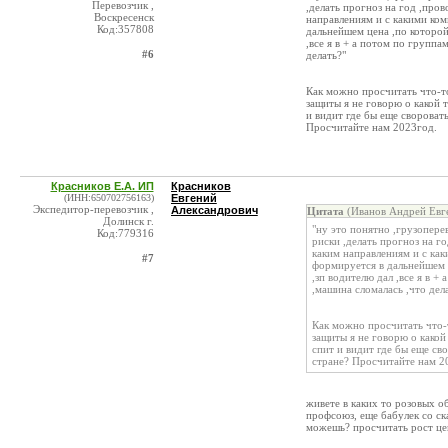
Перевозчик ,
,делать прогноз на год ,пров
Воскресенск
направлениям и с какими ком
Код:357808
дальнейшем цена ,по которой
,все я в + а потом по групп
#6
делать?"
Как можно просчитать что-то 
защиты я не говорю о какой 
и видит где бы еще свороват
Просчитайте нам 2023год.
Красников Е.А. ИП
Красников
(ИНН:650702756163)
Евгений
Экспедитор-перевозчик ,
Александрович
Цитата
(Иванов Андрей Евге
Долинск г.
"ну это понятно ,грузопере
Код:779316
риски ,делать прогноз на го
каким направлениям и с как
#7
формируется в дальнейшем ц
,зп водителю дал ,все я в 
,машина сломалась ,что дел
Как можно просчитать что-т
защиты я не говорю о какой
спит и видит где бы еще св
стране? Просчитайте нам 2
живете в каких то розовых об
профсоюз, еще бабулек со ск
можешь? просчитать рост це