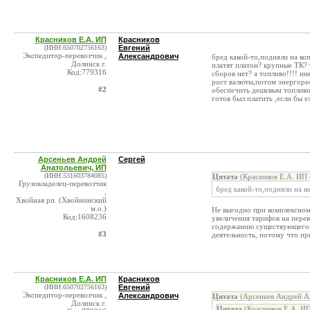
Красников Е.А. ИП
Красников
(ИНН:650702756163)
Евгений
Экспедитор-перевозчик ,
Александрович
бред какой-то,подняли на коп
Долинск г.
платят платон? крупные ТК? 
Код:779316
сборов нет? а топливо!!!! ни
рост валюты,потом энергоре
#2
обеспечить дешевым топливо
готов был платить ,если бы е
Арсеньев Андрей
Сергей
Анатольевич, ИП
(ИНН:531603784085)
Цитата
(Красников Е.А. ИП 
Грузовладелец-перевозчик
бред какой-то,подняли на к
,
Хвойная рп. (Хвойнинский
м.о.)
Не выгодно при комплексном п
Код:1608236
увеличения тарифов на перев
содержанию существующего п
#3
деятельность, потому что пр
Красников Е.А. ИП
Красников
(ИНН:650702756163)
Евгений
Экспедитор-перевозчик ,
Александрович
Цитата
(Арсеньев Андрей Ан
Долинск г.
Цитата
(Красников Е.А. ИП