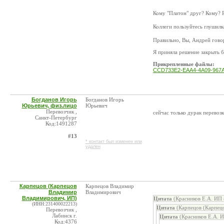
Кому "Платон" друг? Кому? 
Коллеги пользуйтесь глушил
Правильно, Вы, Андрей говор
Я приняла решение закрыть б
Прикрепленные файлы:
CCD733E2-EAA4-4A09-967A
Богданов Игорь
Богданов Игорь
Юрьевич, физ.лицо
Юрьевич
Перевозчик ,
сейчас только дурак перевоз
Санкт-Петербург
Код:1491287
#13
* контакт был изменен или
удален
Карпецов (Карпецов
Карпецов Владимир
Владимир
Владимирович
Владимирович, ИП)
Цитата
(Красников Е.А. ИП 
(ИНН:231400022213)
Цитата
(Карпецов (Карпец
Перевозчик ,
Лабинск г.
Цитата
(Красников Е.А. И
Код:4376