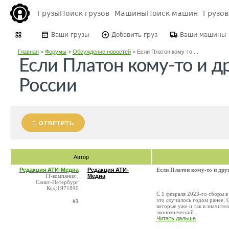
Грузы
Поиск грузов
Машины
Поиск машин
Грузо
Ваши грузы
Добавить груз
Ваши машины
Главная
>
Форумы
>
Обсуждение новостей
>
Если Платон кому-то ...
Если Платон кому-то и др
России
ОТВЕТИТЬ
Автор
Редакция АТИ-Медиа
Редакция АТИ-
Если Платон кому-то и друг
IT-компания ,
Медиа
Санкт-Петербург
Код:1971890
С 1 февраля 2023-го cборы в
это случилось годом ранее. 
#1
которые уже и так в значите
экономический ...
Читать дальше