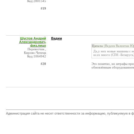
Код:2801545
#19
Шустов Андрей
Вадим
Александрович,
физ.лицо
Цитата
(Ведеев Валентин Юр
Перевозчик ,
Да,у них новые машины с н
Кирово-Чепецк
ш.их много (СПб -Беларусь
Код:1064942
#20
Это понятно, но штрафы при
обновлённым оборудованием! 
Администрация сайта не несет ответственности за информацию, публикуемую в ф