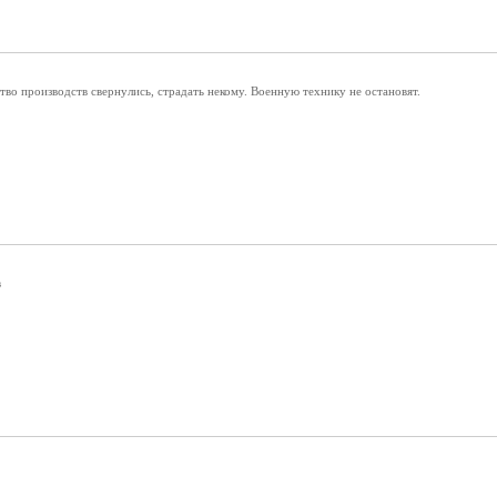
во производств свернулись, страдать некому. Военную технику не остановят.
в