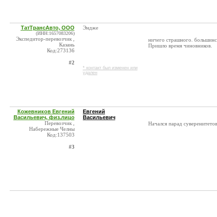
ТатТрансАвто, ООО
Эндже
(ИНН:1657083206)
Экспедитор-перевозчик ,
ничего страшного. большинст
Казань
Пришло время чиновников.
Код:273136
#2
* контакт был изменен или
удален
Кожевников Евгений
Евгений
Васильевич, физ.лицо
Васильевич
Перевозчик ,
Начался парад суверенитето
Набережные Челны
Код:137503
#3