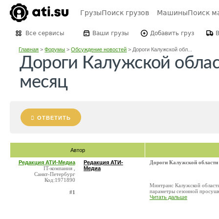
Грузы
Поиск грузов
Машины
Поиск м
Все сервисы
Ваши грузы
Добавить груз
Главная
>
Форумы
>
Обсуждение новостей
>
Дороги Калужской обл...
Дороги Калужской облас
месяц
ОТВЕТИТЬ
Автор
Редакция АТИ-Медиа
Редакция АТИ-
Дороги Калужской области 
IT-компания ,
Медиа
Санкт-Петербург
Код:1971890
Минтранс Калужской области
параметры сезонной просушки
#1
Читать дальше