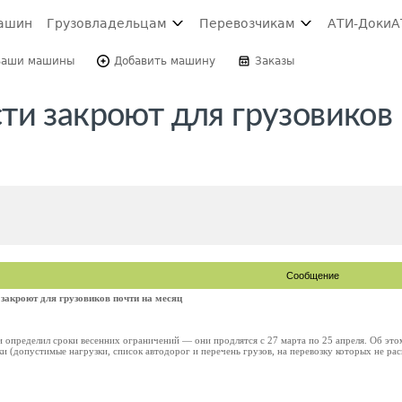
ашин
Грузовладельцам
Перевозчикам
АТИ-Доки
А
Ваши машины
Добавить машину
Заказы
ти закроют для грузовиков 
Сообщение
закроют для грузовиков почти на месяц
 определил сроки весенних ограничений — они продлятся с 27 марта по 25 апреля. Об э
 (допустимые нагрузки, список автодорог и перечень грузов, на перевозку которых не рас