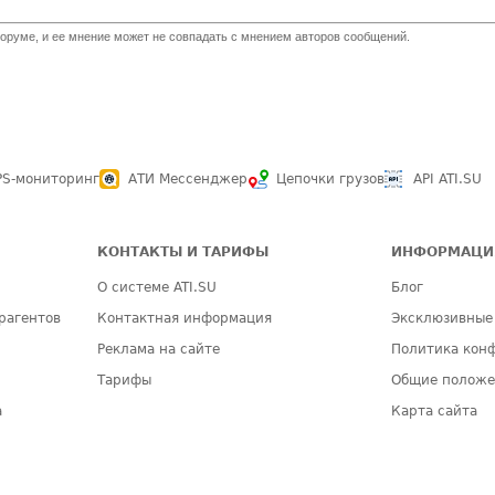
оруме, и ее мнение может не совпадать с мнением авторов сообщений.
PS-мониторинг
АТИ Мессенджер
Цепочки грузов
API ATI.SU
КОНТАКТЫ И ТАРИФЫ
ИНФОРМАЦИ
О системе ATI.SU
Блог
рагентов
Контактная информация
Эксклюзивные
Реклама на сайте
Политика кон
Тарифы
Общие полож
а
Карта сайта