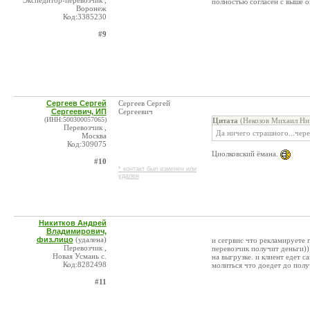
Экспедитор-перевозчик ,
полностью согласен с выше 
Воронеж
Код:3385230
#9
Сергеев Сергей
Сергеев Сергей
Сергеевич, ИП
Сергеевич
(ИНН:500300057065)
Цитата
(Некозов Михаил Ник
Перевозчик ,
Да ничего страшного...чере
Москва
Код:309075
Циолковский ёмана.
#10
* контакт был изменен или
удален
Никитков Андрей
Владимирович,
физ.лицо
(удалена)
и сегрвис что рекламируете 
Перевозчик ,
перевозчик получит деньги)))
Новая Усмань с.
на выгрузке. и клиент едет с
Код:8282498
молиться что доедет до получ
#11