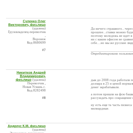
Суленко Олег
Викторович, физ.лицо
(удалена)
Да ничего страшного...через
Грузовладелец-перевозчик
прошлое...ставки можно буде
,
поэтому молодежь не идет в 
Воронеж
ни с каким офисом не сравнит
Код:8680699
себе....но мы же русские люди
#7
_______________________
Отредактировано пользова
Никитков Андрей
Владимирович,
физ.лицо
(удалена)
дык до 2008 года работали п
Перевозчик ,
доллара в 25 и ценой нормал
Новая Усмань с.
денег зарабатывали.
Код:8282498
а потом пришли на фсю башк
#8
рассуждать про сокращение из
ну есть еще та часть пизнеса
милиардные.
Андреус К.М. физ.лицо
(удалена)