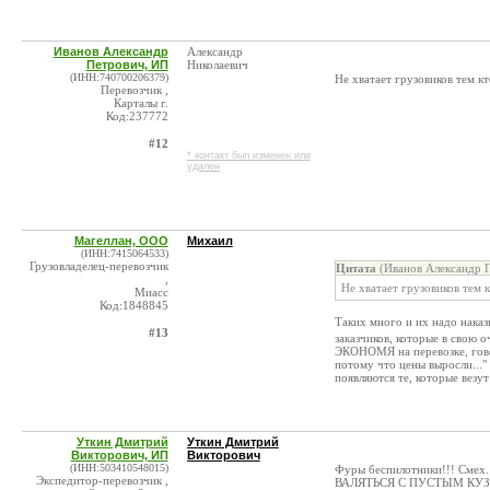
Иванов Александр
Александр
Петрович, ИП
Николаевич
(ИНН:740700206379)
Не хватает грузовиков тем кт
Перевозчик ,
Карталы г.
Код:237772
#12
* контакт был изменен или
удален
Магеллан, ООО
Михаил
(ИНН:7415064533)
Грузовладелец-перевозчик
Цитата
(Иванов Александр П
,
Не хватает грузовиков тем 
Миасс
Код:1848845
Таких много и их надо нака
#13
заказчиков, которые в свою 
ЭКОНОМЯ на перевозке, говор
потому что цены выросли..."
появляются те, которые везут
Уткин Дмитрий
Уткин Дмитрий
Викторович, ИП
Викторович
(ИНН:503410548015)
Фуры беспилотники!!! Смех.
Экспедитор-перевозчик ,
ВАЛЯТЬСЯ С ПУСТЫМ КУЗОВ