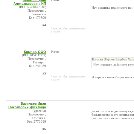
Бычков Юрий
Елена
Александрович, ИП
(ИНН:504004451580)
Нет дефцита транспорта при 
Перевозчик ,
Раменское
Код:179599
#4
* контакт был изменен или
удален
Компас, ООО
Елена
(ИНН:6154112227)
Перевозчик ,
Цитата
(Гергов Заурбек Хас
Таганрог
Нет никакого дефицита груз
Код:240089
#5
* контакт был изменен или
И апрель стоять будем из-за
удален
Васильев Иван
Николаевич, физ.лицо
(удалена)
да то чистой воды заказуха
Перевозчик ,
большинство в это верит,ед
Опочка г.
цен цен,так что готовимся к
Код:3773889
#6