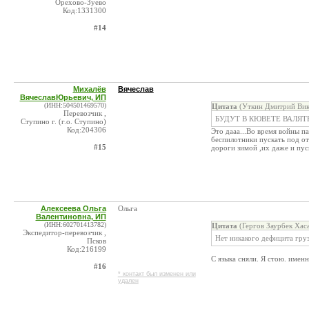
Орехово-Зуево
Код:1331300
#14
Михалёв
Вячеслав
ВячеславЮрьевич, ИП
(ИНН:504501469570)
Цитата
(Уткин Дмитрий Вик
Перевозчик ,
БУДУТ В КЮВЕТЕ ВАЛЯТЬС
Ступино г. (г.о. Ступино)
Код:204306
Это дааа...Во время войны п
беспилотники пускать под от
#15
дороги зимой ,их даже и пуска
Алексеева Ольга
Ольга
Валентиновна, ИП
(ИНН:602701413782)
Цитата
(Гергов Заурбек Хас
Экспедитор-перевозчик ,
Нет никакого дефицита груз
Псков
Код:216199
С языка сняли. Я стою. имен
#16
* контакт был изменен или
удален