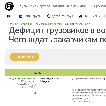
Грузы
Поиск грузов
Машины
Поиск машин
Грузо
Ваши грузы
Добавить груз
Ваши машины
Главная
>
Форумы
>
Обсуждение новостей
>
Дефицит грузовиков в...
Дефицит грузовиков в во
Чего ждать заказчикам п
ОТВЕТИТЬ
Автор
Редакция АТИ-Медиа
Редакция АТИ-
Дефицит грузовиков в вопро
IT-компания ,
Медиа
Санкт-Петербург
Код:1971890
О дефиците грузовых автомоб
компаниях машины простаиваю
#1
роста издержек. Спрос на пе
дефицит груз ...
Читать дальше