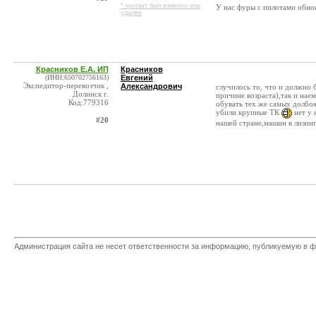
* контакт был изменен или
У нас фуры с пилотами обнос
удален
Красников Е.А. ИП
Красников
(ИНН:650702756163)
Евгений
Экспедитор-перевозчик ,
Александрович
случилось то, что и должно 
Долинск г.
причине возраста),так и нае
Код:779316
обувать тех же самых долбоя
убили крупные ТК
нет у 
#20
нашей стране,машин в лизинг 
Администрация сайта не несет ответственности за информацию, публикуемую в ф