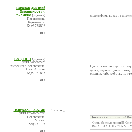
Баранов Дмитрий
Владимирович,
физ.лицо
(удалена)
яндекс фуры поедут с яндекс
Перевозчик ,
Барышево с.
Код:9735806
#17
ВМЗ, ООО
(удалена)
(ИНН:6623082517)
Экспедитор-перевозчик ,
Цены на технику дороже евро
Нижний Тагил
да и доверить ездить некому,
Код:7927848
машине, либо роботы, но это
#18
Петрусевич А.А. ИП
Александр
(ИНН:773470951726)
Перевозчик ,
Цитата
(Уткин Дмитрий Вик
Москва
Фуры беспилотники!!! Смех
Код:237103
ВАЛЯТЬСЯ С ПУСТЫМ КУЗО
#19