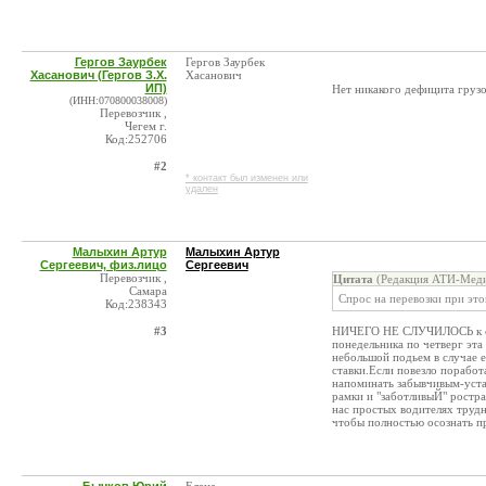
Гергов Заурбек
Гергов Заурбек
Хасанович (Гергов З.Х.
Хасанович
ИП)
Нет никакого дефицита грузо
(ИНН:070800038008)
Перевозчик ,
Чегем г.
Код:252706
#2
* контакт был изменен или
удален
Малыхин Артур
Малыхин Артур
Сергеевич, физ.лицо
Сергеевич
Перевозчик ,
Цитата
(Редакция АТИ-Меди
Самара
Спрос на перевозки при этом
Код:238343
#3
НИЧЕГО НЕ СЛУЧИЛОСЬ к сож
понедельника по четверг эта
небольшой подьем в случае ес
ставки.Если повезло поработ
напоминать забывчивым-уста
рамки и "заботливыЙ" ростран
нас простых водителях трудн
чтобы полностью осознать пр