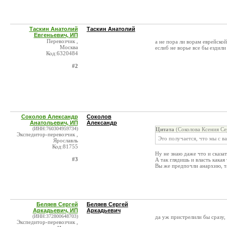
Таскин Анатолий
Таскин Анатолий
Евгеньевич, ИП
Перевозчик ,
а не пора ли ворам еврейско
Москва
еслиб не ворье все бы ездил
Код:6320484
#2
Соколов Александр
Соколов
Анатольевич, ИП
Александр
(ИНН:760304959734)
Цитата
(Соколова Ксения Се
Экспедитор-перевозчик ,
Это получается, что мы с в
Ярославль
Код:81755
Ну не знаю даже что и сказа
#3
А так глядишь и власть какая
Вы же предпочли анархию, та
Беляев Сергей
Беляев Сергей
Аркадьевич, ИП
Аркадьевич
(ИНН:372800648703)
да уж пристрелили бы сразу,
Экспедитор-перевозчик ,