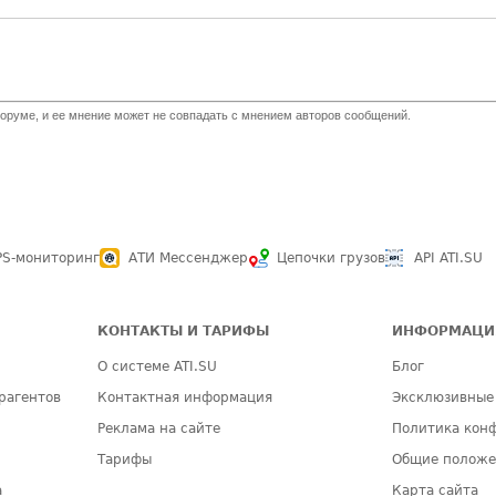
оруме, и ее мнение может не совпадать с мнением авторов сообщений.
PS-мониторинг
АТИ Мессенджер
Цепочки грузов
API ATI.SU
КОНТАКТЫ И ТАРИФЫ
ИНФОРМАЦИ
О системе ATI.SU
Блог
рагентов
Контактная информация
Эксклюзивные
Реклама на сайте
Политика кон
Тарифы
Общие полож
а
Карта сайта