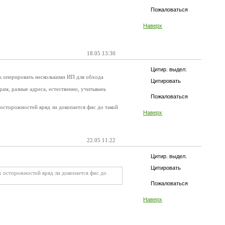
Пожаловаться
Наверх
18.05 13:30
Цитир. выдел.
ак оперировать несколькими ИП для обхода
Цитировать
ам, разные адреса, естественно, учитываеь
Пожаловаться
осторожностей вряд ли докопается фнс до такой
Наверх
22.05 11:22
Цитир. выдел.
Цитировать
х осторожностей вряд ли докопается фнс до
Пожаловаться
Наверх