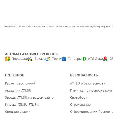
Администрация сайта не несет ответственности за информацию, публикуемую в ф
АВТОМАТИЗАЦИЯ ПЕРЕВОЗОК
Площадки
Заказы
Торги
Тендеры
АТИ-Доки
G
ПОЛЕЗНОЕ
БЕЗОПАСНОСТЬ
Расчет расстояний
ATI.SU о безопасности
Академия ATI.SU
Памятка по проверке конт
Звезды ATI.SU на вашем сайте
Светофор+
Индекс ATI.SU FTL РФ
Страхование
Средние ставки
О формировании Паспорт