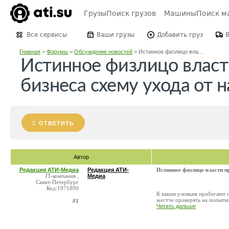
Грузы
Поиск грузов
Машины
Поиск м
Все сервисы
Ваши грузы
Добавить груз
Главная
>
Форумы
>
Обсуждение новостей
>
Истинное физлицо вла...
Истинное физлицо власт
бизнеса схему ухода от 
ОТВЕТИТЬ
Автор
Редакция АТИ-Медиа
Редакция АТИ-
Истинное физлицо власти п
IT-компания ,
Медиа
Санкт-Петербург
Код:1971890
К каким уловкам прибегают п
жестче проверять на попытки
#1
Читать дальше