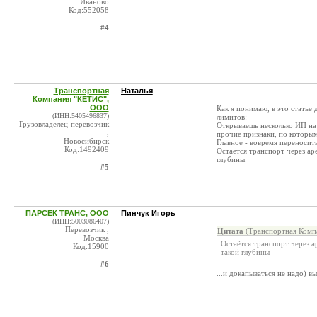
Иваново
Код:552058
#4
Транспортная
Наталья
Компания "КЕТИС",
ООО
Как я понимаю, в это статье
(ИНН:5405496837)
лимитов:
Грузовладелец-перевозчик
Открываешь несколько ИП на 
,
прочие признаки, по которым
Новосибирск
Главное - вовремя переносит
Код:1492409
Остаётся транспорт через ар
глубины
#5
ПАРСЕК ТРАНС, ООО
Пинчук Игорь
(ИНН:5003086407)
Перевозчик ,
Цитата
(Транспортная Комп
Москва
Остаётся транспорт через 
Код:15900
такой глубины
#6
...и докапываться не надо) в