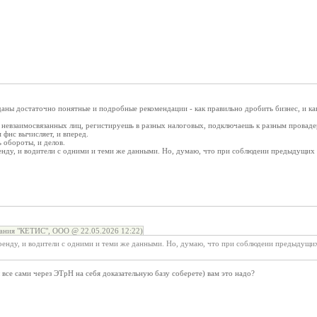
 даны достаточно понятные и подробные рекомендации - как правильно дробить бизнес, и к
невзаимосвязанных лиц, регистируешь в разных налоговых, подключаешь к разным провадер
 фнс вычисляет, и вперед.
ь обороты, и делов.
енду, и водители с одними и теми же данными. Но, думаю, что при соблюдеии предыдущих 
ания "КЕТИС", ООО @ 22.05.2026 12:22)
аренду, и водители с одними и теми же данными. Но, думаю, что при соблюдеии предыдущи
ы все сами через ЭТрН на себя доказательную базу соберете) вам это надо?