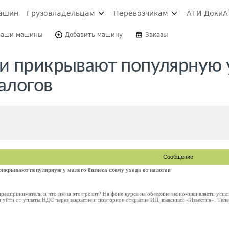
ашин
Грузовладельцам
Перевозчикам
АТИ-Доки
А
Ваши машины
Добавить машину
Заказы
и прикрывают популярную 
налогов
Сообщение
рикрывают популярную у малого бизнеса схему ухода от налогов
редприниматели и что им за это грозит? На фоне курса на обеление экономики власти усил
 уйти от уплаты НДС через закрытие и повторное открытие ИП, выяснили «Известия». Тепе