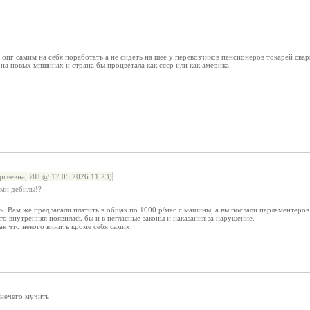
й опг самим на себя поработать а не сидеть на шее у перевозчиков пенсионеров токарей сва
и на новых мпшинах и страна бы процветала как ссср или как америка
ргеевна, ИП @ 17.05.2026 11:23)
ами дебилы!?
ть. Вам же предлагали платить в общак по 1000 р/мес с машины, а вы послали парламентеров
 то внутренняя появилась бы и в негласные законы и наказания за нарушение.
к что некого винить кроме себя самих.
 нечего мучить