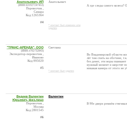
Анатольевич, ИП
Анатольевич
(ИНН:631927247453)
А где следы самого колеса? 
Перевозчик ,
Самара
Код:1265364
#4
* контакт был изменен или
удален
"ТРАНС-АРЕНДА", ООО
Светлана
(ИНН:3702732843)
Экспедитор-перевозчик ,
Во Владимирской области воо
Иваново
лёг там спать на обочине, т.
Код:995020
без денег, эти воры пшикают 
нужный момент и шерстят по 
#5
никакая камера от этого не у
* контакт был удален
Ведеев Валентин
Валентин
Юрьевич, физ.лицо
Перевозчик ,
В 90е двери ремнём стягивал
Москва
Код:2801545
#6