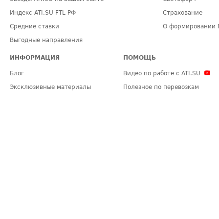
Индекс ATI.SU FTL РФ
Страхование
Средние ставки
О формировании 
Выгодные направления
ИНФОРМАЦИЯ
ПОМОЩЬ
Блог
Видео по работе с ATI.SU
Эксклюзивные материалы
Полезное по перевозкам
Политика конфиденциальности
Часто задаваемые вопросы (FA
Общие положения
Техническая информация
Карта сайта
ЗАДАТЬ ВОПРОС