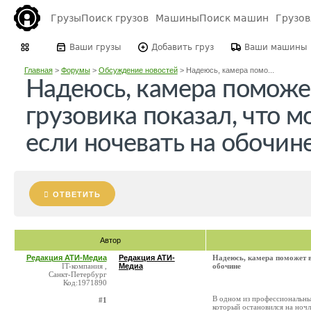
Грузы
Поиск грузов
Машины
Поиск машин
Грузо
Ваши грузы
Добавить груз
Ваши машины
Главная
>
Форумы
>
Обсуждение новостей
>
Надеюсь, камера помо...
Надеюсь, камера поможе
грузовика показал, что м
если ночевать на обочин
ОТВЕТИТЬ
Автор
Редакция АТИ-Медиа
Редакция АТИ-
Надеюсь, камера поможет во
IT-компания ,
Медиа
обочине
Санкт-Петербург
Код:1971890
В одном из профессиональны
#1
который остановился на ноч