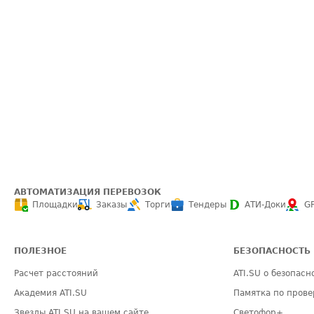
АВТОМАТИЗАЦИЯ ПЕРЕВОЗОК
Площадки
Заказы
Торги
Тендеры
АТИ-Доки
G
ПОЛЕЗНОЕ
БЕЗОПАСНОСТЬ
Расчет расстояний
ATI.SU о безопасн
Академия ATI.SU
Памятка по прове
Звезды ATI.SU на вашем сайте
Светофор+