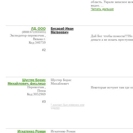
область. Украли запасное кол
видео. ...
Читать дальше
ЛД, ООО
Бесараб Иван
(ИНН:6722035035)
Матвеевич
Экспедитор-перевозчик ,
Дай Бог чтобы помогла!!!Но
Вязьма г.
деньги а не искать преступни
Код:340759
#2
Шустер Борис
Шустер Борис
Михайлович, физ.лицо
Михайлович
Перевозчик ,
Некоторые ночуют там где ос
Пенза
Код:3052969
#3
* контакт был изменен или
удален
Игнатенко Роман
Игнатенко Роман