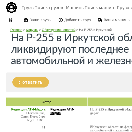
Грузы
Поиск грузов
Машины
Поиск машин
Грузо
Ваши грузы
Добавить груз
Ваши машины
Главная
>
Форумы
>
Обсуждение новостей
>
На Р-255 в Иркутской...
На Р-255 в Иркутской об
ликвидируют последнее 
автомобильной и железн
ОТВЕТИТЬ
Автор
Редакция АТИ-Медиа
Редакция АТИ-
На Р-255 в Иркутской обла
IT-компания ,
Медиа
дорог
Санкт-Петербург
Код:1971890
ВИркутской области на феде
#1
автомобильной и железной д