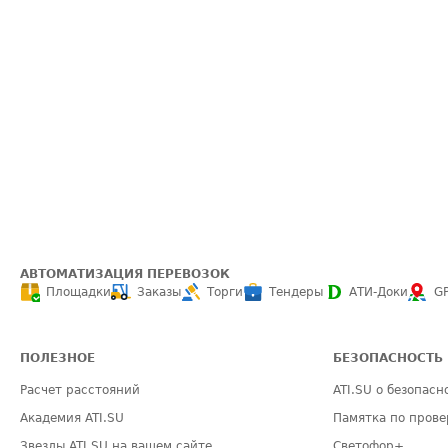
АВТОМАТИЗАЦИЯ ПЕРЕВОЗОК
Площадки
Заказы
Торги
Тендеры
АТИ-Доки
G
ПОЛЕЗНОЕ
БЕЗОПАСНОСТЬ
Расчет расстояний
ATI.SU о безопасн
Академия ATI.SU
Памятка по прове
Звезды ATI.SU на вашем сайте
Светофор+