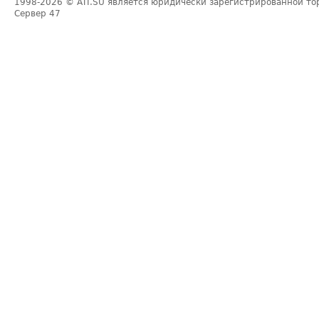
1998-2026
© ATI.SU является юридически зарегистрированной то
Сервер
47