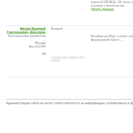
дорогой (ВСЖД). Об этом со
в рамках строительства ...
Читать дальше
Фесюк Валерий
Валерий
Григорьевич, физ.лицо
Грузовладелец-перевозчик
Китайцы на Марс успеют слет
,
федеральной трассе.....
Москва
Код:421596
#2
* контакт был изменен или
удален
Администрация сайта не несет ответственности за информацию, публикуемую в ф