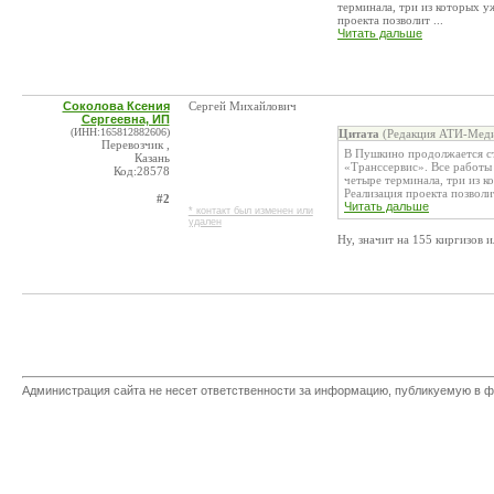
терминала, три из которых у
проекта позволит ...
Читать дальше
Соколова Ксения
Сергей Михайлович
Сергеевна, ИП
(ИНН:165812882606)
Цитата
(Редакция АТИ-Меди
Перевозчик ,
В Пушкино продолжается ст
Казань
«Транссервис». Все работы 
Код:28578
четыре терминала, три из к
Реализация проекта позволит
#2
Читать дальше
* контакт был изменен или
удален
Ну, значит на 155 киргизов 
Администрация сайта не несет ответственности за информацию, публикуемую в ф