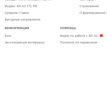
Индекс ATI.SU FTL РФ
Страхование
Средние ставки
О формировании 
Выгодные направления
ИНФОРМАЦИЯ
ПОМОЩЬ
Блог
Видео по работе с ATI.SU
Эксклюзивные материалы
Полезное по перевозкам
Политика конфиденциальности
Часто задаваемые вопросы (FA
Общие положения
Техническая информация
Карта сайта
ЗАДАТЬ ВОПРОС