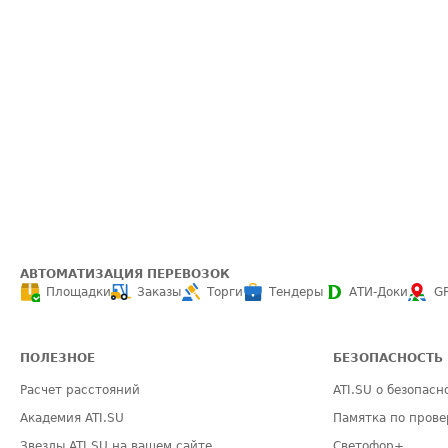
АВТОМАТИЗАЦИЯ ПЕРЕВОЗОК
Площадки
Заказы
Торги
Тендеры
АТИ-Доки
G
ПОЛЕЗНОЕ
БЕЗОПАСНОСТЬ
Расчет расстояний
ATI.SU о безопасн
Академия ATI.SU
Памятка по прове
Звезды ATI.SU на вашем сайте
Светофор+