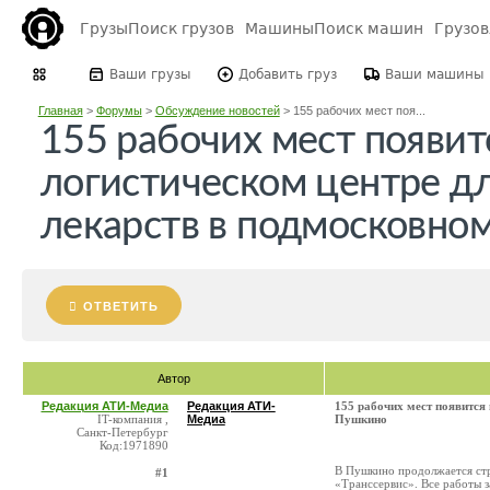
Грузы
Поиск грузов
Машины
Поиск машин
Грузо
Ваши грузы
Добавить груз
Ваши машины
Главная
>
Форумы
>
Обсуждение новостей
>
155 рабочих мест поя...
155 рабочих мест появит
логистическом центре д
лекарств в подмосковно
ОТВЕТИТЬ
Автор
Редакция АТИ-Медиа
Редакция АТИ-
155 рабочих мест появится
IT-компания ,
Медиа
Пушкино
Санкт-Петербург
Код:1971890
В Пушкино продолжается стр
#1
«Транссервис». Все работы з