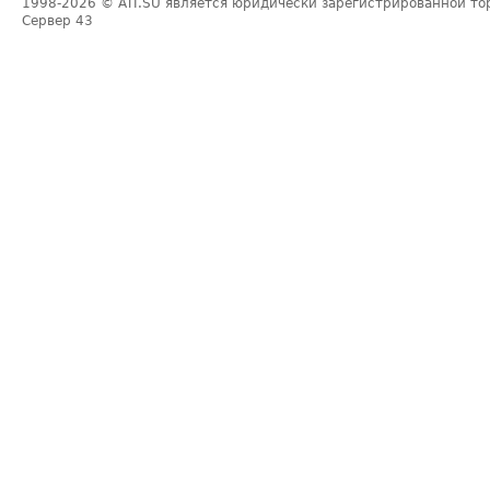
1998-2026
© ATI.SU является юридически зарегистрированной то
Сервер
43