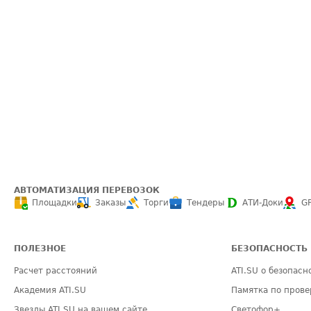
АВТОМАТИЗАЦИЯ ПЕРЕВОЗОК
Площадки
Заказы
Торги
Тендеры
АТИ-Доки
G
ПОЛЕЗНОЕ
БЕЗОПАСНОСТЬ
Расчет расстояний
ATI.SU о безопасн
Академия ATI.SU
Памятка по прове
Звезды ATI.SU на вашем сайте
Светофор+