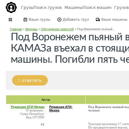
Грузы
Поиск грузов
Машины
Поиск машин
Грузо
Ваши грузы
Добавить груз
Ваши машины
Главная
>
Форумы
>
Обсуждение новостей
>
Под Воронежем пьяный...
Под Воронежем пьяный 
КАМАЗа въехал в стоящ
машины. Погибли пять ч
ОТВЕТИТЬ
Автор
Редакция АТИ-Медиа
Редакция АТИ-
Под Воронежем пьяный вод
IT-компания ,
Медиа
человек
Санкт-Петербург
Код:1971890
Трагедия произошла 17 сентя
#1
По предварительной версии