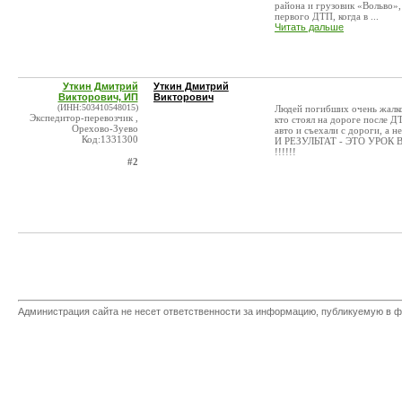
района и грузовик «Вольво»,
первого ДТП, когда в ...
Читать дальше
Уткин Дмитрий
Уткин Дмитрий
Викторович, ИП
Викторович
(ИНН:503410548015)
Людей погибших очень жалко
Экспедитор-перевозчик ,
кто стоял на дороге после Д
Орехово-Зуево
авто и съехали с дороги, а н
Код:1331300
И РЕЗУЛЬТАТ - ЭТО УРО
!!!!!!
#2
Администрация сайта не несет ответственности за информацию, публикуемую в ф