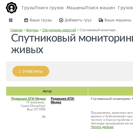
Грузы
Поиск грузов
Машины
Поиск машин
Грузо
Ваши грузы
Добавить груз
Ваши машины
Главная
>
Форумы
>
Обсуждение новостей
>
Спутниковый монитори...
Спутниковый мониторинг.
живых
ОТВЕТИТЬ
Автор
Редакция АТИ-Медиа
Редакция АТИ-
Спутниковый мониторинг. 
IT-компания ,
Медиа
Санкт-Петербург
Код:1971890
Предприятия, транспорт кот
кризиса и безболезненно пр
#1
чистоту и благоустройство
Автопарк предприятия насчит
Читать дальше