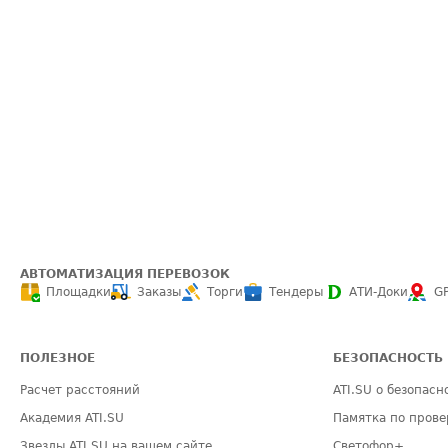
АВТОМАТИЗАЦИЯ ПЕРЕВОЗОК
Площадки
Заказы
Торги
Тендеры
АТИ-Доки
G
ПОЛЕЗНОЕ
БЕЗОПАСНОСТЬ
Расчет расстояний
ATI.SU о безопасн
Академия ATI.SU
Памятка по прове
Звезды ATI.SU на вашем сайте
Светофор+