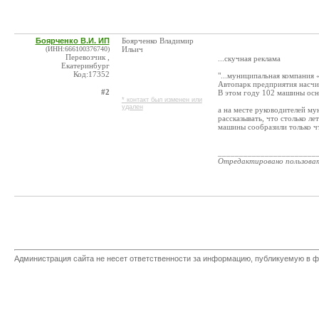
Боярченко В.И. ИП
Боярченко Владимир
(ИНН:666100376740)
Ильич
Перевозчик ,
...скучная реклама
Екатеринбург
Код:17352
"...муниципальная компани
Автопарк предприятия насчи
#2
В этом году 102 машины осн
* контакт был изменен или
удален
а на месте руководителей 
рассказывать, что столько л
машины сообразили только ч
_______________________
Отредактировано пользова
Администрация сайта не несет ответственности за информацию, публикуемую в ф