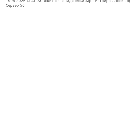
1998-2026
© ATI.SU является юридически зарегистрированной то
Сервер
56