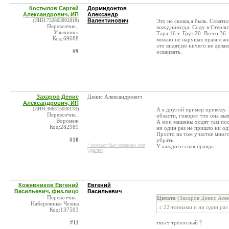
Костылов Сергей
Дормидонтов
Александрович, ИП
Александр
(ИНН:732803892818)
Валентинович
Это не сказка,а быль. Схват
Перевозчик ,
вожу,никогда. Соду в Стерли
Ульяновск
Тара 16 т. Груз 20. Всего 36
Код:69688
можно не нарушая правил жит
это видят,но ничего не дела
#9
осваивать.
Захаров Денис
Денис Александрович
Александрович, ИП
(ИНН:366315030133)
А я другой пример приведу.
Перевозчик ,
области, говорят что она в
Воронеж
А мои машины ходят там пост
Код:282989
ни один раз не пришло ни од
Просто на том участке много
#10
убрать.
* контакт был изменен или
У каждого своя правда.
удален
Кожевников Евгений
Евгений
Васильевич, физ.лицо
Васильевич
Перевозчик ,
Цитата
(Захаров Денис Алек
Набережные Челны
с 22 тоннами и ни один раз
Код:137503
#11
тягач трёхосный ?