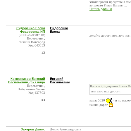
законопроект представил за
вопросам Ринат Нагаев. ...
Читать дальше
Сидоренко Елена
Сидоренко
Федоровна, ИП
Елена
(ИНН:526209317504)
делайте дороги под авто или
Перевозчик ,
Нижний Новгород
Код:643853
#2
Кожевников Евгений
Евгений
Васильевич, физ.лицо
Васильевич
Перевозчик ,
Цитата
(Сидоренко Елена Фе
Набережные Челны
или авто под дороги
Код:137503
#3
камаз 5320
- и по высот
наших дорог
Захаров Денис
Денис Александрович