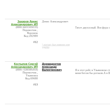
Захаров Денис
Денис Александрович
Александрович, ИП
(ИНН:366315030133)
Тягач двухосный. Вся фура с
Перевозчик ,
Воронеж
Код:282989
#12
* контакт был изменен или
удален
Костылов Сергей
Дормидонтов
Александрович, ИП
Александр
(ИНН:732803892818)
Валентинович
Я в этот рейс в Ульяновске 
Перевозчик ,
меня бегом бы догнали.А в Ш
Ульяновск
Код:69688
#13