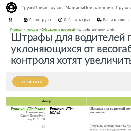
Грузы
Поиск грузов
Машины
Поиск машин
Грузо
Ваши грузы
Добавить груз
Ваши машины
Главная
>
Форумы
>
Обсуждение новостей
>
Штрафы для водителей...
Штрафы для водителей г
уклоняющихся от весога
контроля хотят увеличит
ОТВЕТИТЬ
Автор
Редакция АТИ-Медиа
Редакция АТИ-
Штрафы для водителей груз
IT-компания ,
Медиа
увеличить
Санкт-Петербург
Код:1971890
Депутаты башкирского Курул
#1
за сокрытие государственны