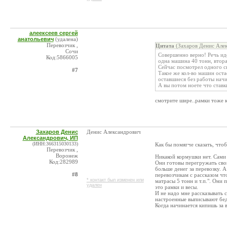
алеексеев сергей
анатольевич
(удалена)
Перевозчик ,
Цитата
(Захаров Денис Алек
Сочи
Совершенно верно! Речь иде
Код:5866005
одна машина 40 тонн, втора
Сейчас посмотрел одного св
#7
Такое же кол-во машин оста
оставшиеся без работы нач
А вы потом ноете что ставк
смотрите шире..рамки тоже 
Захаров Денис
Денис Александрович
Александрович, ИП
(ИНН:366315030133)
Как бы помягче сказать, чтоб
Перевозчик ,
Воронеж
Никакой кормушки нет. Сами
Код:282989
Они готовы перегружать свой
больше денег за перевозку. 
#8
перевозчикам с рассказом чт
* контакт был изменен или
матрасы 5 тонн и т.п.". Они
удален
это рамки и весы.
И не надо мне рассказывать 
настроенные выписывают бедн
Когда начинается кипишь за в