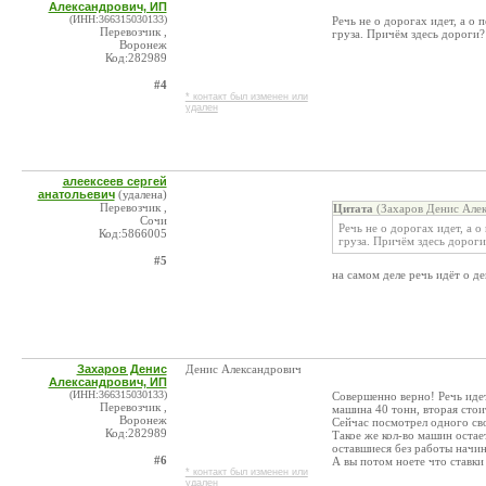
Александрович, ИП
(ИНН:366315030133)
Речь не о дорогах идет, а о 
Перевозчик ,
груза. Причём здесь дороги?
Воронеж
Код:282989
#4
* контакт был изменен или
удален
алеексеев сергей
анатольевич
(удалена)
Перевозчик ,
Цитата
(Захаров Денис Алек
Сочи
Речь не о дорогах идет, а о
Код:5866005
груза. Причём здесь дороги
#5
на самом деле речь идёт о д
Захаров Денис
Денис Александрович
Александрович, ИП
(ИНН:366315030133)
Совершенно верно! Речь идет
Перевозчик ,
машина 40 тонн, вторая стои
Воронеж
Сейчас посмотрел одного сво
Код:282989
Такое же кол-во машин остает
оставшиеся без работы начи
#6
А вы потом ноете что ставки
* контакт был изменен или
удален