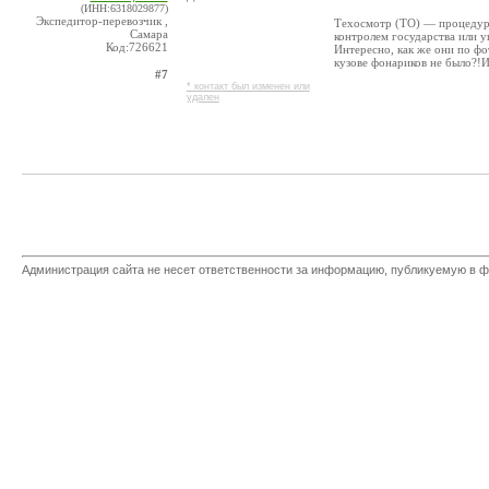
(ИНН:6318029877)
Экспедитор-перевозчик ,
Техосмотр (ТО) — процедура
Самара
контролем государства или 
Код:726621
Интересно, как же они по фо
кузове фонариков не было?!
#7
* контакт был изменен или
удален
Администрация сайта не несет ответственности за информацию, публикуемую в ф