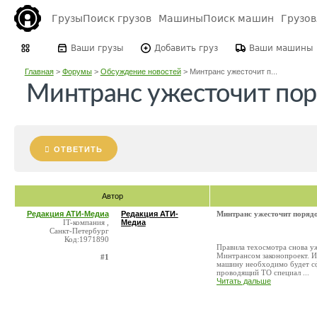
Грузы
Поиск грузов
Машины
Поиск машин
Грузо
Ваши грузы
Добавить груз
Ваши машины
Главная
>
Форумы
>
Обсуждение новостей
>
Минтранс ужесточит п...
Минтранс ужесточит пор
ОТВЕТИТЬ
Автор
Редакция АТИ-Медиа
Редакция АТИ-
Минтранс ужесточит поряд
IT-компания ,
Медиа
Санкт-Петербург
Код:1971890
Правила техосмотра снова у
Минтрансом законопроект. И
#1
машину необходимо будет сф
проводящий ТО специал ...
Читать дальше