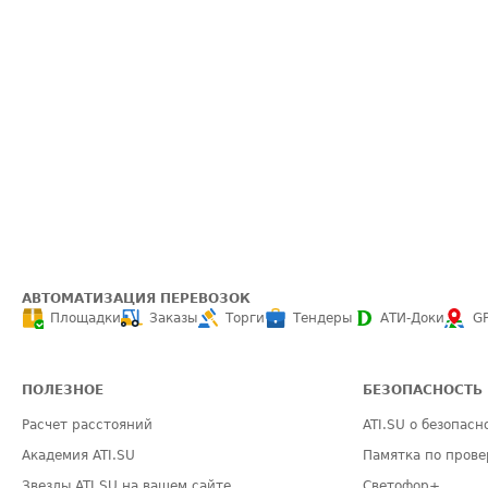
АВТОМАТИЗАЦИЯ ПЕРЕВОЗОК
Площадки
Заказы
Торги
Тендеры
АТИ-Доки
G
ПОЛЕЗНОЕ
БЕЗОПАСНОСТЬ
Расчет расстояний
ATI.SU о безопасн
Академия ATI.SU
Памятка по прове
Звезды ATI.SU на вашем сайте
Светофор+