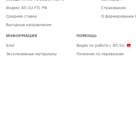
Индекс ATI.SU FTL РФ
Страхование
Средние ставки
О формировании 
Выгодные направления
ИНФОРМАЦИЯ
ПОМОЩЬ
Блог
Видео по работе с ATI.SU
Эксклюзивные материалы
Полезное по перевозкам
Политика конфиденциальности
Часто задаваемые вопросы (FA
Общие положения
Техническая информация
Карта сайта
ЗАДАТЬ ВОПРОС