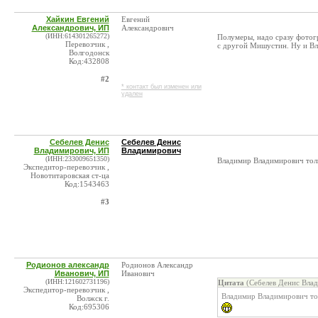
Хайкин Евгений
Евгений
Александрович, ИП
Александрович
(ИНН:614301265272)
Полумеры, надо сразу фотог
Перевозчик ,
с другой Мишустин. Ну и Вла
Волгодонск
Код:432808
#2
* контакт был изменен или
удален
Себелев Денис
Себелев Денис
Владимирович, ИП
Владимирович
(ИНН:233009651350)
Владимир Владимирович толь
Экспедитор-перевозчик ,
Новотитаровская ст-ца
Код:1543463
#3
Родионов александр
Родионов Александр
Иванович, ИП
Иванович
(ИНН:121602731196)
Цитата
(Себелев Денис Влад
Экспедитор-перевозчик ,
Владимир Владимирович тол
Волжск г.
Код:695306