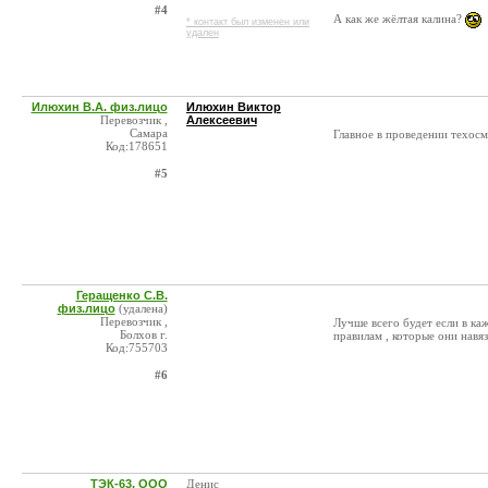
#4
А как же жёлтая калина?
* контакт был изменен или
удален
Илюхин В.А. физ.лицо
Илюхин Виктор
Перевозчик ,
Алексеевич
Самара
Главное в проведении техос
Код:178651
#5
Геращенко С.В.
физ.лицо
(удалена)
Перевозчик ,
Лучше всего будет если в к
Болхов г.
правилам , которые они навяз
Код:755703
#6
ТЭК-63, ООО
Денис