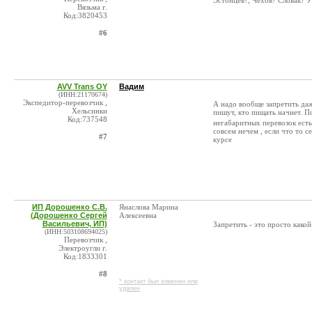
Эстонцев?, Чехов? Словак? У 
Вязьма г.
Код:3820453
#6
AVV Trans OY
Вадим
(ИНН:21170674)
Экспедитор-перевозчик ,
А надо вообще запретить даж
Хельсинки
пишут, кто пищать начнет. 
Код:737548
негабаритных перевозок есть
совсем нечем , если что то с
#7
курсе
ИП Дорошенко С.В.
Янаслова Марина
(Дорошенко Сергей
Алексеевна
Васильевич, ИП)
Запретить - это просто како
(ИНН:503108694025)
Перевозчик ,
Электроугли г.
Код:1833301
#8
* контакт был изменен или
удален