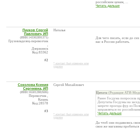
российским ценам, ...
Читать дальше
Пауков Сергей
Наталья
Павлович, ИП
(ИНН:143302891371)
Для чего писать, если до сих
Грузовладелец-перевозчик
нас в России работать.
,
Дзержинск
Код:83362
#2
* контакт был изменен или
удален
Соколова Ксения
Сергей Михайлович
Сергеевна, ИП
(ИНН:165812882606)
Цитата
(Редакция АТИ-Меди
Перевозчик ,
Ранее Госдума попросила п
Казань
Депутаты Госдумы на засед
Код:28578
запрете проезда фур из По
заправляться по российским 
#3
Читать дальше
* контакт был изменен или
удален
Да чтоб они подавились свои
свои же магазины пробиться 