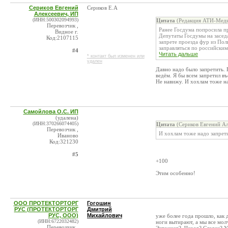
Сериков Евгений
Сериков Е.А
Алексеевич, ИП
(ИНН:500302094993)
Цитата
(Редакция АТИ-Меди
Перевозчик ,
Ранее Госдума попросила п
Видное г.
Депутаты Госдумы на засед
Код:2107115
запрете проезда фур из По
заправляться по российским 
#4
Читать дальше
* контакт был изменен или
удален
Давно надо было запретить. 
ведём. Я бы всем запретил в
Не навижу. И хохлам тоже на
Самойлова О.С. ИП
(удалена)
(ИНН:370266074405)
Цитата
(Сериков Евгений Ал
Перевозчик ,
И хохлам тоже надо запрети
Иваново
Код:321230
#5
+100
Этим особенно!
ООО ПРОТЕКТОРТОРГ
Гогошин
РУС (ПРОТЕКТОРТОРГ
Дмитрий
РУС, ООО)
Михайлович
уже более года прошло, как д
(ИНН:6722032482)
ноги вытирают, а мы все мо
Перевозчик ,