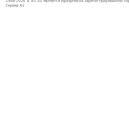
1998-2026
© ATI.SU является юридически зарегистрированной то
Сервер
62