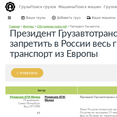
Грузы
Поиск грузов
Машины
Поиск машин
Грузо
Ваши грузы
Добавить груз
Ваши машины
Главная
>
Форумы
>
Обсуждение новостей
>
Президент Грузавтотр...
Президент Грузавтотран
запретить в России весь 
транспорт из Европы
ОТВЕТИТЬ
Автор
Редакция АТИ-Медиа
Редакция АТИ-
Президент Грузавтотранса п
IT-компания ,
Медиа
Санкт-Петербург
Код:1971890
Ранее Госдума попросила пр
Госдумы на заседании 23 мая
#1
фур из Польши по территори