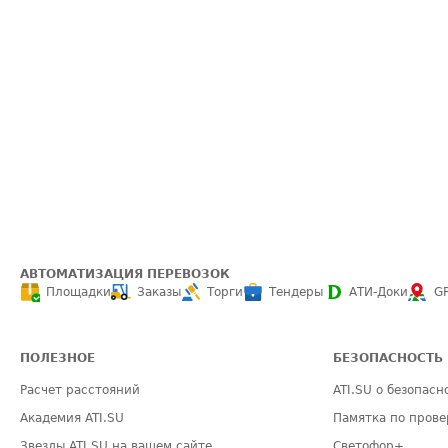
АВТОМАТИЗАЦИЯ ПЕРЕВОЗОК
Площадки
Заказы
Торги
Тендеры
АТИ-Доки
G
ПОЛЕЗНОЕ
БЕЗОПАСНОСТЬ
Расчет расстояний
ATI.SU о безопасн
Академия ATI.SU
Памятка по прове
Звезды ATI.SU на вашем сайте
Светофор+