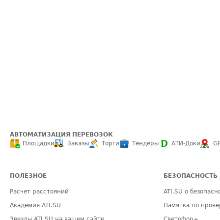
АВТОМАТИЗАЦИЯ ПЕРЕВОЗОК
Площадки
Заказы
Торги
Тендеры
АТИ-Доки
G
ПОЛЕЗНОЕ
БЕЗОПАСНОСТЬ
Расчет расстояний
ATI.SU о безопасн
Академия ATI.SU
Памятка по прове
Звезды ATI.SU на вашем сайте
Светофор+