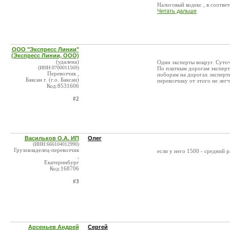
Налоговый кодекс , в соответс
Читать дальше
ООО "Экспресс Линии"
(Экспресс Линии, ООО)
(удалена)
Одни эксперты вокруг. Суточ
(ИНН:0700011569)
По платным дорогам эксперты
Перевозчик ,
поборам на дорогах эксперты
Баксан г. (г.о. Баксан)
перевозчику от этого не легч
Код:8531606
#2
Васильков О.А. ИП
Олег
(ИНН:666104012990)
Грузовладелец-перевозчик
если у него 1500 - средний 
,
Екатеринбург
Код:168706
#3
Арсеньев Андрей
Сергей