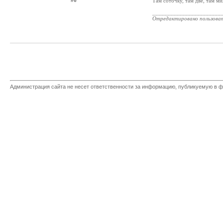
#6
Там соточку, там две, там м
_______________________
Отредактировано пользова
Администрация сайта не несет ответственности за информацию, публикуемую в ф