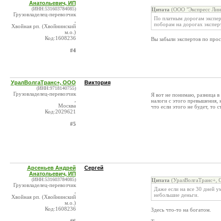
Анатольевич, ИП
(ИНН:531603784085)
Цитата
(ООО "Экспресс Лини
Грузовладелец-перевозчик
По платным дорогам экспер
,
поборам на дорогах экспер
Хвойная рп. (Хвойнинский
м.о.)
Код:1608236
Вы забыли экспертов по про
#4
УралВолгаТранс+, ООО
Виктория
(ИНН:9718140755)
Грузовладелец-перевозчик
Я вот не понимаю, разница в
,
налоги с этого превышения, 
Москва
что если этого не будет, то с
Код:2029621
#5
Арсеньев Андрей
Сергей
Анатольевич, ИП
(ИНН:531603784085)
Цитата
(УралВолгаТранс+, 
Грузовладелец-перевозчик
Даже если на все 30 дней у
,
небольшие деньги.
Хвойная рп. (Хвойнинский
м.о.)
Код:1608236
Здесь что-то на богатом.