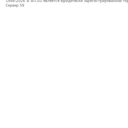
1998-2026
© ATI.SU является юридически зарегистрированной то
Сервер
59