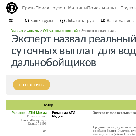
Грузы
Поиск грузов
Машины
Поиск машин
Грузо
Ваши грузы
Добавить груз
Ваши машины
Главная
>
Форумы
>
Обсуждение новостей
>
Эксперт назвал реаль...
Эксперт назвал реальный
суточных выплат для во
дальнобойщиков
ОТВЕТИТЬ
Автор
Редакция АТИ-Медиа
Редакция АТИ-
Эксперт назвал реальный 
IT-компания ,
Медиа
Санкт-Петербург
Код:1971890
Средний размер суточных вы
сообщил Вадим Филатов, рук
#1
экспедиторов («АвтоГрузЭкс